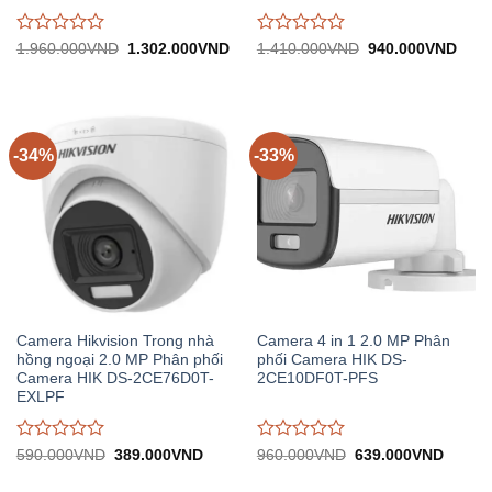
Được
Được
Giá
Giá
Giá
Giá
1.960.000
VND
1.302.000
VND
1.410.000
VND
940.000
VND
gốc:
hiện
gốc:
hiện
đánh
đánh
1.960.000VND.
tại:
1.410.000VND.
tại:
giá
giá
1.302.000VND.
940.
0
0
trên
trên
5
5
-34%
-33%
Camera Hikvision Trong nhà
Camera 4 in 1 2.0 MP Phân
hồng ngoại 2.0 MP Phân phối
phối Camera HIK DS-
Camera HIK DS-2CE76D0T-
2CE10DF0T-PFS
EXLPF
Được
Được
Giá
Giá
Giá
Giá
590.000
VND
389.000
VND
960.000
VND
639.000
VND
gốc:
hiện
gốc:
hiện
đánh
đánh
590.000VND.
tại:
960.000VND.
tại:
giá
giá