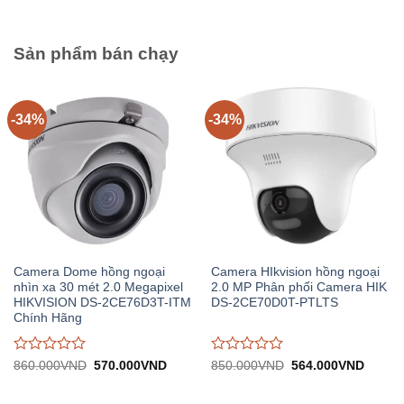
389.000VND.
639.0
0
0
trên
trên
5
5
Sản phẩm bán chạy
-34%
-34%
Camera Dome hồng ngoại
Camera HIkvision hồng ngoại
nhìn xa 30 mét 2.0 Megapixel
2.0 MP Phân phối Camera HIK
HIKVISION DS-2CE76D3T-ITM
DS-2CE70D0T-PTLTS
Chính Hãng
Được
Được
Giá
Giá
Giá
Giá
860.000
VND
570.000
VND
850.000
VND
564.000
VND
gốc:
hiện
gốc:
hiện
đánh
đánh
860.000VND.
tại:
850.000VND.
tại:
giá
giá
570.000VND.
564.0