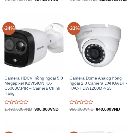
gốc:
hiện
gốc:
hiệ
đánh
đánh
1.500.000VND.
tại:
3.360.000VND.
tại:
giá
giá
994.000VND.
2.
0
0
trên
trên
5
5
-34%
-33%
Camera HDCVI hồng ngoại 5.0
Camera Dome Analog hồng
Megapixel KBVISION KX-
ngoại 2.0 Camera DAHUA DH-
C5003C.PIR – Camera Chính
HAC-HDW1200MP-S5
Hãng
Được
Được
Giá
Giá
Giá
Giá
1.490.000
VND
990.000
VND
960.000
VND
640.000
VND
gốc:
hiện
gốc:
hiện
đánh
đánh
1.490.000VND.
tại:
960.000VND.
tại:
giá
giá
990.000VND.
640.0
0
0
trên
trên
5
5