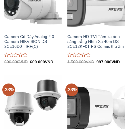
Camera Có Dây Analog 2.0
Camera HD-TVI Tầm xa ánh
Camera HIKVISION DS-
sáng trắng Nhìn Xa 40m DS-
2CE16D0T-IRF(C)
2CE12KF0T-FS Có mic thu âm
Được
Được
Giá
Giá
Giá
Giá
900.000
VND
600.000
VND
1.500.000
VND
997.000
VND
gốc:
hiện
gốc:
hiện
đánh
đánh
900.000VND.
tại:
1.500.000VND.
tại:
giá
giá
600.000VND.
997.
0
0
trên
trên
5
5
-33%
-33%