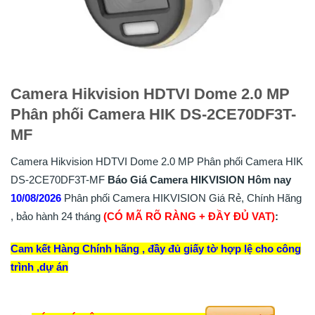
Camera Hikvision HDTVI Dome 2.0 MP
Phân phối Camera HIK DS-2CE70DF3T-
MF
Camera Hikvision HDTVI Dome 2.0 MP Phân phối Camera HIK
DS-2CE70DF3T-MF
Báo Giá Camera HIKVISION Hôm nay
10/08/2026
Phân phối Camera HIKVISION Giá Rẻ, Chính Hãng
, bảo hành 24 tháng
(CÓ MÃ RÕ RÀNG + ĐẦY ĐỦ VAT)
:
Cam kết Hàng Chính hãng , đầy đủ giấy tờ hợp lệ cho công
trình ,dự án