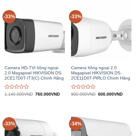
0
0
trên
trên
5
5
-33%
-33%
Camera HD-TVI hồng ngoại
Camera hồng ngoại 2.0
2.0 Megapixel HIKVISION DS-
Megapixel HIKVISION DS-
2CE17D0T-IT3(C) Chính Hãng
2CE11D0T-PIRLO Chính Hãng
Được
Được
Giá
Giá
Giá
Giá
1.140.000
VND
760.000
VND
900.000
VND
600.000
VND
gốc:
hiện
gốc:
hiện
đánh
đánh
1.140.000VND.
tại:
900.000VND.
tại:
giá
giá
760.000VND.
600.0
0
0
trên
trên
5
5
-33%
-34%