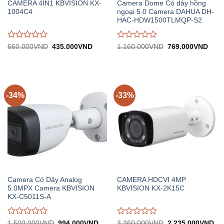
CAMERA 4IN1 KBVISION KX-
Camera Dome Có dây hồng
1004C4
ngoại 5.0 Camera DAHUA DH-
HAC-HDW1500TLMQP-S2
Được
Được
Giá
Giá
Giá
Giá
660.000
VND
435.000
VND
1.160.000
VND
769.000
VND
gốc:
hiện
gốc:
hiện
đánh
đánh
660.000VND.
tại:
1.160.000VND.
tại:
giá
giá
435.000VND.
769.
0
0
trên
trên
5
5
-34%
-33%
Camera Có Dây Analog
CAMERA HDCVI 4MP
5.0MPX Camera KBVISION
KBVISION KX-2K15C
KX-C5011S-A
Được
Được
Giá
Giá
Giá
Gi
1.500.000
VND
994.000
VND
3.360.000
VND
2.235.000
VND