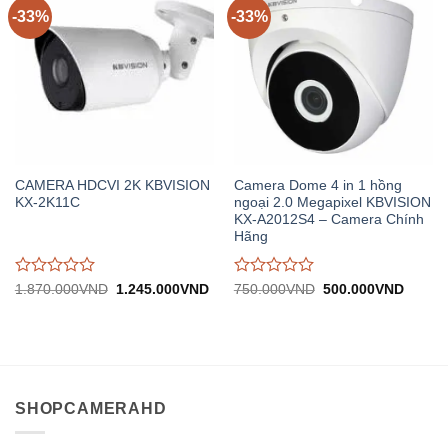
-33%
-33%
CAMERA HDCVI 2K KBVISION
Camera Dome 4 in 1 hồng
KX-2K11C
ngoại 2.0 Megapixel KBVISION
KX-A2012S4 – Camera Chính
Hãng
Được
Được
Giá
Giá
Giá
Giá
1.870.000
VND
1.245.000
VND
750.000
VND
500.000
VND
gốc:
hiện
gốc:
hiện
đánh
đánh
1.870.000VND.
tại:
750.000VND.
tại:
giá
giá
1.245.000VND.
500.0
0
0
trên
trên
5
5
SHOPCAMERAHD