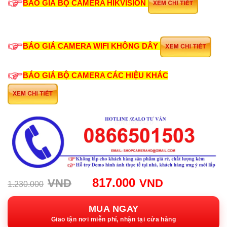
BÁO GIÁ BỘ CAMERA HIKVISION
BÁO GIÁ CAMERA WIFI KHÔNG DÂY
BÁO GIÁ BỘ CAMERA CÁC HIỆU KHÁC
Giá
Giá
817.000
VND
VND
1.230.000
gốc:
hiện
1.230.000VND.
tại:
MUA NGAY
817.000VN
Giao tận nơi miễn phí, nhận tại cửa hàng