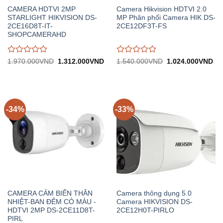
CAMERA HDTVI 2MP
Camera Hikvision HDTVI 2.0
STARLIGHT HIKVISION DS-
MP Phân phối Camera HIK DS-
2CE16D8T-IT-
2CE12DF3T-FS
SHOPCAMERAHD
Được
Được
Giá
Giá
Giá
Gi
1.970.000
VND
1.312.000
VND
1.540.000
VND
1.024.000
VND
gốc:
hiện
gốc:
hiệ
đánh
đánh
1.970.000VND.
tại:
1.540.000VND.
tại:
giá
giá
1.312.000VND.
1.
0
0
trên
trên
5
5
-34%
-33%
CAMERA CẢM BIẾN THÂN
Camera thông dụng 5.0
NHIỆT-BAN ĐÊM CÓ MÀU -
Camera HIKVISION DS-
HDTVI 2MP DS-2CE11D8T-
2CE12H0T-PIRLO
PIRL