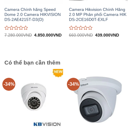
Camera Chính hãng Speed
Camera Hikvision Chính Hãng
Dome 2.0 Camera HIKVISION
2.0 MP Phân phối Camera HIK
DS-2AE4215T-D3(D)
DS-2CE16D0T-EXLF
Được
Được
Giá
Giá
Giá
Giá
7.280.000
VND
4.850.000
VND
660.000
VND
439.000
VND
gốc:
hiện
gốc:
hiện
đánh
đánh
7.280.000VND.
tại:
660.000VND.
tại:
giá
giá
4.850.000VND.
439.0
0
0
trên
trên
5
5
Có thể bạn cần thêm
-34%
-34%