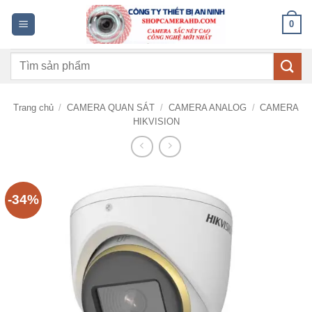
Bỏ
0
qua
nội
Tìm
dung
kiếm:
Trang chủ
/
CAMERA QUAN SÁT
/
CAMERA ANALOG
/
CAMERA
HIKVISION
-34%