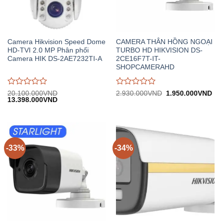
Camera Hikvision Speed Dome
CAMERA THÂN HỒNG NGOẠI
HD-TVI 2.0 MP Phân phối
TURBO HD HIKVISION DS-
Camera HIK DS-2AE7232TI-A
2CE16F7T-IT-
SHOPCAMERAHD
Được
Được
Giá
Gi
20.100.000
VND
2.930.000
VND
1.950.000
VND
Giá
Giá
gốc:
hiệ
13.398.000
VND
đánh
đánh
gốc:
hiện
2.930.000VND.
tại:
giá
giá
20.100.000VND.
tại:
1.
0
0
13.398.000VND.
trên
trên
5
5
-33%
-34%