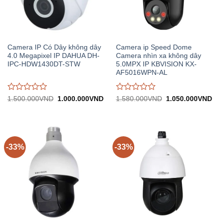
Camera IP Có Dây không dây
Camera ip Speed Dome
4.0 Megapixel IP DAHUA DH-
Camera nhìn xa không dây
IPC-HDW1430DT-STW
5.0MPX IP KBVISION KX-
AF5016WPN-AL
Được
Được
Giá
Giá
Giá
Gi
1.500.000
VND
1.000.000
VND
1.580.000
VND
1.050.000
VND
gốc:
hiện
gốc:
hiệ
đánh
đánh
1.500.000VND.
tại:
1.580.000VND.
tại:
giá
giá
1.000.000VND.
1.
0
0
trên
trên
5
5
-33%
-33%