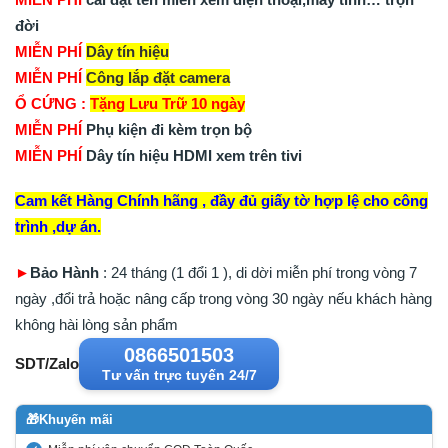
đời
MIỄN PHÍ
Dây tín hiệu
MIỄN PHÍ
Công lắp đặt camera
Ổ CỨNG :
Tặng Lưu Trữ 10 ngày
MIỄN PHÍ
Phụ kiện đi kèm trọn bộ
MIỄN PHÍ
Dây tín hiệu HDMI xem trên tivi
Cam kết Hàng Chính hãng , đầy đủ giấy tờ hợp lệ cho công
trình ,dự án.
►
Bảo Hành
: 24 tháng (1 đổi 1 ), di dời miễn phí trong vòng 7
ngày ,đổi trả hoặc nâng cấp trong vòng 30 ngày nếu khách hàng
không hài lòng sản phẩm
0866501503
SDT/Zalo
Tư vấn trực tuyến 24/7
🎁
Khuyến mãi