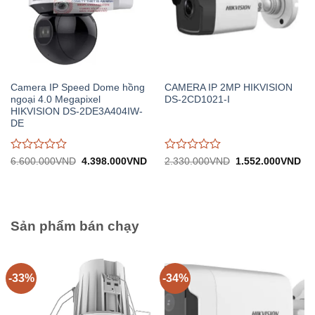
Camera IP Speed Dome hồng
CAMERA IP 2MP HIKVISION
ngoại 4.0 Megapixel
DS-2CD1021-I
HIKVISION DS-2DE3A404IW-
DE
Được
Được
Giá
Giá
Giá
Gi
6.600.000
VND
4.398.000
VND
2.330.000
VND
1.552.000
VND
gốc:
hiện
gốc:
hiệ
đánh
đánh
6.600.000VND.
tại:
2.330.000VND.
tại:
giá
giá
4.398.000VND.
1.
0
0
trên
trên
5
5
Sản phẩm bán chạy
-33%
-34%