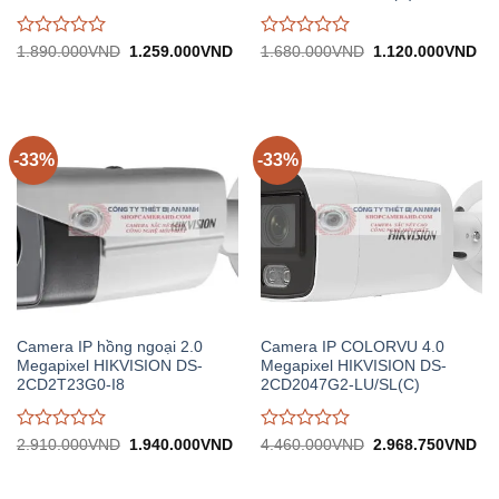
Được
Được
Giá
Giá
Giá
Gi
1.890.000
VND
1.259.000
VND
1.680.000
VND
1.120.000
VND
gốc:
hiện
gốc:
hiệ
đánh
đánh
1.890.000VND.
tại:
1.680.000VND.
tại:
giá
giá
1.259.000VND.
1.
0
0
trên
trên
5
5
-33%
-33%
Camera IP hồng ngoại 2.0
Camera IP COLORVU 4.0
Megapixel HIKVISION DS-
Megapixel HIKVISION DS-
2CD2T23G0-I8
2CD2047G2-LU/SL(C)
Được
Được
Giá
Giá
Giá
Gi
2.910.000
VND
1.940.000
VND
4.460.000
VND
2.968.750
VND
gốc:
hiện
gốc:
hiệ
đánh
đánh
2.910.000VND.
tại:
4.460.000VND.
tại:
giá
giá
1.940.000VND.
2.
0
0