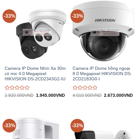
trên
trên
5
5
-33%
-33%
Camera IP Dome Nhìn Xa 30m
Camera IP Dome hồng ngoại
có mic 4.0 Megapixel
8.0 Megapixel HIKVISION DS-
HIKVISION DS-2CD2343G2-IU
2CD2183G0-I
Được
Được
Giá
Giá
Giá
Gi
2.920.000
VND
1.945.000
VND
4.010.000
VND
2.673.000
VND
gốc:
hiện
gốc:
hiệ
đánh
đánh
2.920.000VND.
tại:
4.010.000VND.
tại:
giá
giá
1.945.000VND.
2.
0
0
trên
trên
5
5
-33%
-33%