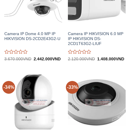
Camera IP Dome 4.0 MP IP
Camera IP HIKVISION 6.0 MP
HIKVISION DS-2CD2E43G2-U
IP HIKVISION DS-
2CD1T63G2-LIUF
Được
Được
Giá
Giá
Giá
Gi
3.670.000
VND
2.442.000
VND
2.120.000
VND
1.408.000
VND
gốc:
hiện
gốc:
hiệ
đánh
đánh
3.670.000VND.
tại:
2.120.000VND.
tại:
giá
giá
2.442.000VND.
1.
0
0
trên
trên
5
5
-34%
-33%