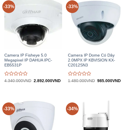
5
5
-33%
-33%
Camera IP Fisheye 5.0
Camera IP Dome Có Dây
Megapixel IP DAHUA IPC-
2.0MPX IP KBVISION KX-
EB5531P
C2012SN3
Được
Được
Giá
Giá
Giá
Giá
4.340.000
VND
2.892.000
VND
1.480.000
VND
985.000
VND
gốc:
hiện
gốc:
hiện
đánh
đánh
4.340.000VND.
tại:
1.480.000VND.
tại:
giá
giá
2.892.000VND.
985.
0
0
trên
trên
5
5
-33%
-34%