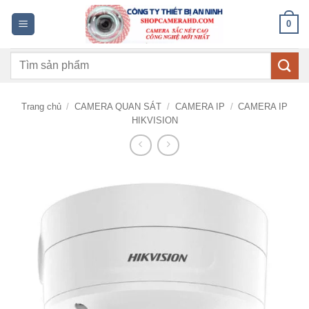
Bỏ
0
qua
nội
Tìm
dung
kiếm:
Trang chủ
/
CAMERA QUAN SÁT
/
CAMERA IP
/
CAMERA IP
HIKVISION