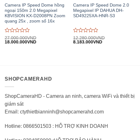
Camera IP Speed Dome hồng
Camera IP Speed Dome 2.0
ngoại 150m 2.0 Megapixel
Megapixel IP DAHUA DH-
KBVISION KX-D2008PN Zoom
SD49225XA-HNR-S3
quang 25x , zoom số 16x
Được
Được
27.000.000
VND
12.280.000
VND
Giá
Giá
Giá
Giá
18.000.000
VND
8.183.000
VND
đánh
đánh
gốc:
hiện
gốc:
hiện
giá
giá
27.000.000VND.
tại:
12.280.000VND.
tại:
0
0
18.000.000VND.
8.183.000VND.
trên
trên
5
5
SHOPCAMERAHD
ShopCameraHD - Camera an ninh, camera WiFi và thiết bị
giám sát
Email: ctythietbianninh@shopcamerahd.com
Hotline: 0866501503 : HỖ TRỢ KINH DOANH