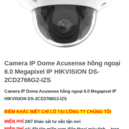
Camera IP Dome Acusense hồng ngoại
6.0 Megapixel IP HIKVISION DS-
2CD2766G2-IZS
Camera IP Dome Acusense hồng ngoại 6.0 Megapixel IP
HIKVISION DS-2CD2766G2-IZS
ĐIỂM KHÁC BIỆT CHỈ CÓ TẠI CÔNG TY CHÚNG TÔI
MIỄN PHÍ
24/7 khảo sát tư vấn tận nơi
MIỄN PHÍ
cài đặt tên miền xem điện thoại,máy tính… trọn