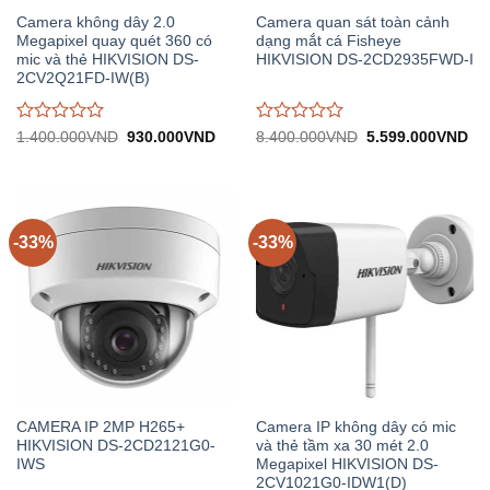
Camera không dây 2.0
Camera quan sát toàn cảnh
Megapixel quay quét 360 có
dạng mắt cá Fisheye
mic và thẻ HIKVISION DS-
HIKVISION DS-2CD2935FWD-I
2CV2Q21FD-IW(B)
Được
Được
Giá
Giá
Giá
Gi
1.400.000
VND
930.000
VND
8.400.000
VND
5.599.000
VND
gốc:
hiện
gốc:
hiệ
đánh
đánh
1.400.000VND.
tại:
8.400.000VND.
tại:
giá
giá
930.000VND.
5.
0
0
trên
trên
5
5
-33%
-33%
CAMERA IP 2MP H265+
Camera IP không dây có mic
HIKVISION DS-2CD2121G0-
và thẻ tầm xa 30 mét 2.0
IWS
Megapixel HIKVISION DS-
2CV1021G0-IDW1(D)