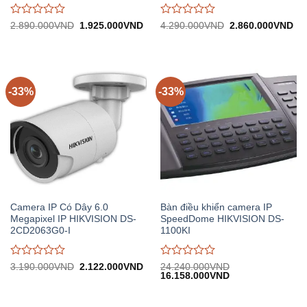
Được
Được
Giá
Giá
Giá
Gi
2.890.000
VND
1.925.000
VND
4.290.000
VND
2.860.000
VND
gốc:
hiện
gốc:
hiệ
đánh
đánh
2.890.000VND.
tại:
4.290.000VND.
tại:
giá
giá
1.925.000VND.
2.
0
0
trên
trên
5
5
-33%
-33%
Camera IP Có Dây 6.0
Bàn điều khiển camera IP
Megapixel IP HIKVISION DS-
SpeedDome HIKVISION DS-
2CD2063G0-I
1100KI
Được
Được
Giá
Giá
3.190.000
VND
2.122.000
VND
24.240.000
VND
gốc:
hiện
Giá
Giá
16.158.000
VND
đánh
đánh
3.190.000VND.
tại:
gốc:
hiện
giá
giá
2.122.000VND.
24.240.000VND.
tại:
0
0
16.158.000VND.