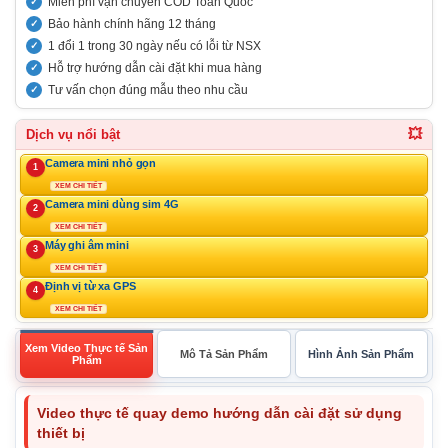
Miễn phí vận chuyển COD Toàn Quốc
Bảo hành chính hãng 12 tháng
1 đổi 1 trong 30 ngày nếu có lỗi từ NSX
Hỗ trợ hướng dẫn cài đặt khi mua hàng
Tư vấn chọn đúng mẫu theo nhu cầu
💥
Dịch vụ nổi bật
Camera mini nhỏ gọn
1
XEM CHI TIẾT
Camera mini dùng sim 4G
2
XEM CHI TIẾT
Máy ghi âm mini
3
XEM CHI TIẾT
Định vị từ xa GPS
4
XEM CHI TIẾT
Xem Video Thực tế Sản
Mô Tả Sản Phẩm
Hình Ảnh Sản Phẩm
Phẩm
Video thực tế quay demo hướng dẫn cài đặt sử dụng
thiết bị