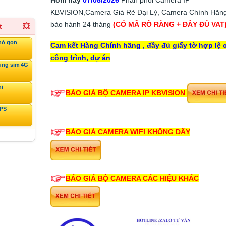
KBVISION,Camera Giá Rẻ Đại Lý, Camera Chính Hãng
bảo hành 24 tháng
(CÓ MÃ RÕ RÀNG + ĐẦY ĐỦ VAT
t
💥
hỏ gọn
Cam kết Hàng Chính hãng , đầy đủ giấy tờ hợp lệ 
công trình, dự án
ùng sim 4G
ni
BÁO GIÁ BỘ CAMERA IP KBVISION
GPS
BÁO GIÁ CAMERA WIFI KHÔNG DÂY
BÁO GIÁ BỘ CAMERA CÁC HIỆU KHÁC