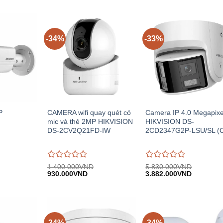
-34%
-33%
P
CAMERA wifi quay quét có
Camera IP 4.0 Megapixe
mic và thẻ 2MP HIKVISION
HIKVISION DS-
DS-2CV2Q21FD-IW
2CD2347G2P-LSU/SL (
Được
Được
1.400.000
VND
5.830.000
VND
iá
Giá
Giá
Giá
Giá
đánh
930.000
VND
đánh
3.882.000
VND
iện
gốc:
hiện
gốc:
hiện
giá
giá
i:
1.400.000VND.
tại:
5.830.000VND.
tại:
0
0
.000.000VND.
930.000VND.
3.882.00
trên
trên
5
5
-34%
-34%