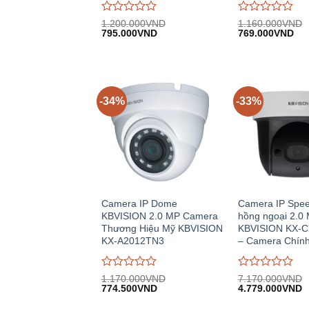
Được
Được
1.200.000
VND
1.160.000
VND
Giá
Giá
Giá
Giá
đánh
795.000
VND
đánh
769.000
VND
gốc:
hiện
gốc:
hiệ
giá
giá
1.200.000VND.
tại:
1.160.000VND.
tại:
0
0
795.000VND.
769
trên
trên
5
5
-34%
-33%
Camera IP Dome
Camera IP Spe
KBVISION 2.0 MP Camera
hồng ngoại 2.0 
Thương Hiệu Mỹ KBVISION
KBVISION KX-
KX-A2012TN3
– Camera Chín
Được
Được
1.170.000
VND
7.170.000
VND
Giá
Giá
Giá
G
đánh
774.500
VND
đánh
4.779.000
VND
gốc:
hiện
gốc:
h
giá
giá
1.170.000VND.
tại:
7.170.000VND.
tạ