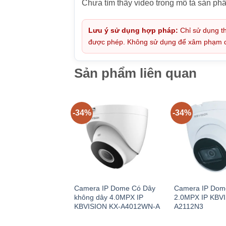
Chưa tìm thấy video trong mô tả sản ph
Lưu ý sử dụng hợp pháp:
Chỉ sử dụng th
được phép. Không sử dụng để xâm phạm quy
Sản phẩm liên quan
-34%
-34%
Camera IP Dome Có Dây
Camera IP Dom
không dây 4.0MPX IP
2.0MPX IP KBV
KBVISION KX-A4012WN-A
A2112N3