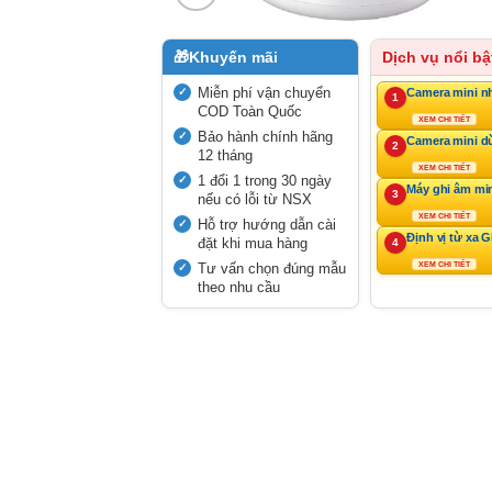
🎁
Khuyến mãi
Dịch vụ nổi bậ
Miễn phí vận chuyển
Camera mini n
1
COD Toàn Quốc
XEM CHI TIẾT
Bảo hành chính hãng
Camera mini d
2
12 tháng
XEM CHI TIẾT
1 đổi 1 trong 30 ngày
Máy ghi âm mi
3
nếu có lỗi từ NSX
XEM CHI TIẾT
Hỗ trợ hướng dẫn cài
Định vị từ xa 
đặt khi mua hàng
4
Tư vấn chọn đúng mẫu
XEM CHI TIẾT
theo nhu cầu