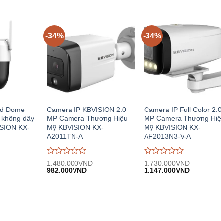
10.010.000VND.
tại:
3.250.000VND.
tại:
0
0
.600VND.
6.667.000VND.
2.166.00
trên
trên
5
5
-34%
-34%
ed Dome
Camera IP KBVISION 2.0
Camera IP Full Color 2.
 không dây
MP Camera Thương Hiệu
MP Camera Thương Hi
ISION KX-
Mỹ KBVISION KX-
Mỹ KBVISION KX-
L
A2011TN-A
AF2013N3-V-A
Được
Được
1.480.000
VND
1.730.000
VND
Giá
Giá
Giá
Giá
đánh
982.000
VND
đánh
1.147.000
VND
n
gốc:
hiện
gốc:
hiện
giá
giá
1.480.000VND.
tại:
1.730.000VND.
tại:
0
0
.000VND.
982.000VND.
1.147.00
trên
trên
5
5