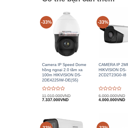
-33%
-33%
Camera IP Speed Dome
CAMERA IP 2M
hồng ngoại 2.0 tầm xa
HIKVISION DS-
100m HIKVISION DS-
2CD2T23G0-I8
2DE4225IW-DE(S5)
Được
Được
11.010.000
VND
6.000.000
VND
Giá
Giá
Giá
G
đánh
7.337.000
VND
đánh
4.000.000
VND
gốc:
hiện
gốc:
h
giá
giá
11.010.000VND.
tại:
6.000.000VND.
tạ
0
0
7.337.000VND.
4
trên
trên
5
5
-33%
-33%