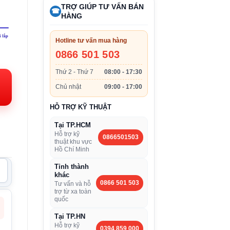
TRỢ GIÚP TƯ VẤN BÁN
☎
HÀNG
Hotline tư vấn mua hàng
0866 501 503
n
Thứ 2 - Thứ 7
08:00 - 17:30
Chủ nhật
09:00 - 17:00
.000VND.
HỖ TRỢ KỸ THUẬT
Tại TP.HCM
Hỗ trợ kỹ
0866501503
thuật khu vực
Hồ Chí Minh
Tỉnh thành
khác
0866 501 503
Tư vấn và hỗ
trợ từ xa toàn
quốc
Tại TP.HN
Hỗ trợ kỹ
0394 859 000