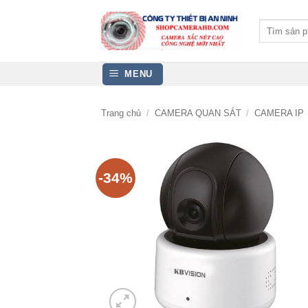
Bỏ
qua
Tìm
kiếm:
nội
dung
MENU
Trang chủ
/
CAMERA QUAN SÁT
/
CAMERA IP
-34%