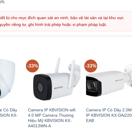
ẩm.
iết bị cho mục đích quan sát an ninh, bảo vệ tài sản và tại khu vực
ền riêng tư, ghi hình trái phép hoặc vi phạm pháp luật.
-33%
-33%
e Có Dây
Camera IP KBVISION wifi
Camera IP Có Dây 2.0
ISION KX-
4.0 MP Camera Thương
IP KBVISION KX-DAi22
Hiệu Mỹ KBVISION KX-
EAB
A4013WN-A