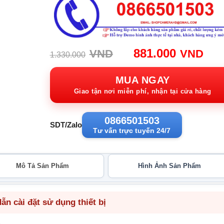
Giá
Giá
881.000
VND
VND
1.330.000
gốc:
hiệ
1.330.000VND.
tại:
MUA NGAY
881
Giao tận nơi miễn phí, nhận tại cửa hàng
0866501503
SDT/Zalo
Tư vấn trực tuyến 24/7
Mô Tả Sản Phẩm
Hình Ảnh Sản Phẩm
n cài đặt sử dụng thiết bị