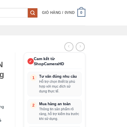
0
GIỎ HÀNG /
0
VND
Cam kết từ
✓
N
ShopCameraHD
ng
Tư vấn đúng nhu cầu
1
Hỗ trợ chọn thiết bị phù
hợp với mục đích sử
dụng thực tế.
Mua hàng an toàn
2
ng
Thông tin sản phẩm rõ
ràng, hỗ trợ kiểm tra trước
khi sử dụng.
%