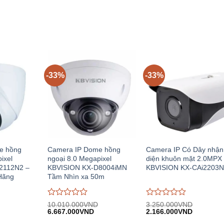
0
0
.779.000VND.
671.000VND.
5.753.00
trên
trên
5
5
-33%
-33%
e hồng
Camera IP Dome hồng
Camera IP Có Dây nhận
ixel
ngoại 8.0 Megapixel
diện khuôn mặt 2.0MPX 
2112N2 –
KBVISION KX-D8004iMN
KBVISION KX-CAi2203N
Hãng
Tầm Nhìn xa 50m
Được
Được
10.010.000
VND
3.250.000
VND
Giá
Giá
Giá
Giá
đánh
6.667.000
VND
đánh
2.166.000
VND
n
gốc:
hiện
gốc:
hiện
giá
giá