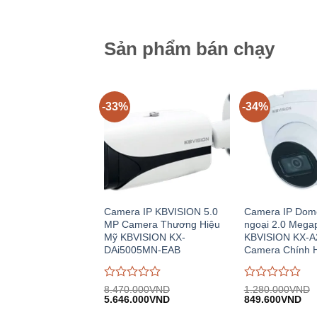
0
0
774.500VND.
4
trên
trên
5
5
Sản phẩm bán chạy
-33%
-34%
Camera IP KBVISION 5.0
Camera IP Dom
MP Camera Thương Hiệu
ngoại 2.0 Megap
Mỹ KBVISION KX-
KBVISION KX-A
DAi5005MN-EAB
Camera Chính 
Được
Được
8.470.000
VND
1.280.000
VND
Giá
Giá
Giá
Giá
đánh
5.646.000
VND
đánh
849.600
VND
gốc:
hiện
gốc:
hiệ
giá
giá