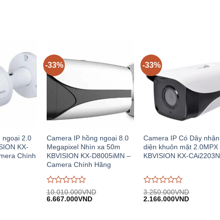
trên
trên
5
5
-33%
-33%
 ngoại 2.0
Camera IP hồng ngoại 8.0
Camera IP Có Dây nhận
SION KX-
Megapixel Nhìn xa 50m
diện khuôn mặt 2.0MPX 
mera Chính
KBVISION KX-D8005iMN –
KBVISION KX-CAi2203N
Camera Chính Hãng
Được
Được
10.010.000
VND
3.250.000
VND
iá
Giá
Giá
Giá
Giá
đánh
6.667.000
VND
đánh
2.166.000
VND
iện
gốc:
hiện
gốc:
hiện
giá
giá
i:
10.010.000VND.
tại:
3.250.000VND.
tại:
0
0
.014.800VND.
6.667.000VND.
2.166.00