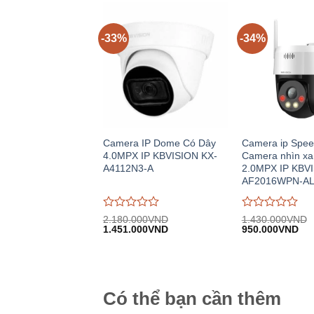
trên
trên
5
5
-33%
-34%
Camera IP Dome Có Dây
Camera ip Spe
4.0MPX IP KBVISION KX-
Camera nhìn xa
A4112N3-A
2.0MPX IP KBV
AF2016WPN-A
Được
Được
2.180.000
VND
1.430.000
VND
Giá
Giá
Giá
Giá
đánh
1.451.000
VND
đánh
950.000
VND
gốc:
hiện
gốc:
hiệ
giá
giá
2.180.000VND.
tại:
1.430.000VND.
tại:
0
0
1.451.000VND.
950
trên
trên
5
5
Có thể bạn cần thêm