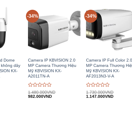
trên
trên
5
5
-34%
-34%
ed Dome
Camera IP KBVISION 2.0
Camera IP Full Color 2.
 không dây
MP Camera Thương Hiệu
MP Camera Thương Hi
ISION KX-
Mỹ KBVISION KX-
Mỹ KBVISION KX-
L
A2011TN-A
AF2013N3-V-A
Được
Được
1.480.000
VND
1.730.000
VND
Giá
Giá
Giá
Giá
đánh
982.000
VND
đánh
1.147.000
VND
n
gốc:
hiện
gốc:
hiện
giá
giá
1.480.000VND.
tại:
1.730.000VND.
tại:
0
0
.000VND.
982.000VND.
1.147.00
trên
trên
5
5