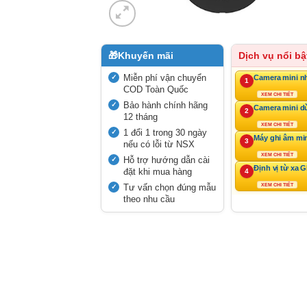
🎁
Khuyến mãi
Dịch vụ nổi bậ
Miễn phí vận chuyển
Camera mini n
1
COD Toàn Quốc
XEM CHI TIẾT
Bảo hành chính hãng
Camera mini d
2
12 tháng
XEM CHI TIẾT
1 đổi 1 trong 30 ngày
Máy ghi âm mi
3
nếu có lỗi từ NSX
XEM CHI TIẾT
Hỗ trợ hướng dẫn cài
Định vị từ xa 
đặt khi mua hàng
4
Tư vấn chọn đúng mẫu
XEM CHI TIẾT
theo nhu cầu