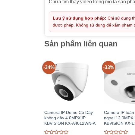
Chưa tìm thấy video trong mô tả sản ph
Lưu ý sử dụng hợp pháp:
Chỉ sử dụng th
được phép. Không sử dụng để xâm phạm quy
Sản phẩm liên quan
-34%
-33%
Camera IP Dome Có Dây
Camera IP toàn
không dây 4.0MPX IP
ngoại 12.0MPX 
KBVISION KX-A4012WN-A
KBVISION KX-