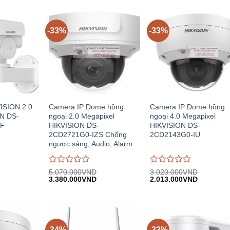
-33%
-33%
ISION 2.0
Camera IP Dome hồng
Camera IP Dome hồng
N DS-
ngoại 2.0 Megapixel
ngoại 4.0 Megapixel
UF
HIKVISION DS-
HIKVISION DS-
2CD2721G0-IZS Chống
2CD2143G0-IU
ngược sáng, Audio, Alarm
Được
Được
5.070.000
VND
3.020.000
VND
iá
Giá
Giá
Giá
Giá
đánh
3.380.000
VND
đánh
2.013.000
VND
iện
gốc:
hiện
gốc:
hiện
giá
giá
i:
5.070.000VND.
tại:
3.020.000VND.
tại:
0
0
.683.000VND.
3.380.000VND.
2.013.00
trên
trên
5
5
-34%
-33%