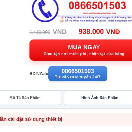
Giá
Giá
938.000
VND
VND
1.410.000
gốc:
hiệ
1.410.000VND.
tại:
MUA NGAY
938
Giao tận nơi miễn phí, nhận tại cửa hàng
0866501503
SDT/Zalo
Tư vấn trực tuyến 24/7
Mô Tả Sản Phẩm
Hình Ảnh Sản Phẩm
n cài đặt sử dụng thiết bị