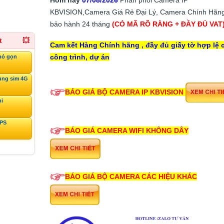
KBVISION,Camera Giá Rẻ Đại Lý, Camera Chính Hãng
bảo hành 24 tháng
(CÓ MÃ RÕ RÀNG + ĐẦY ĐỦ VAT
t
💥
Cam kết Hàng Chính hãng , đầy đủ giấy tờ hợp lệ 
công trình, dự án
hỏ gọn
ùng sim 4G
BÁO GIÁ BỘ CAMERA IP KBVISION
ni
GPS
BÁO GIÁ CAMERA WIFI KHÔNG DÂY
BÁO GIÁ BỘ CAMERA CÁC HIỆU KHÁC