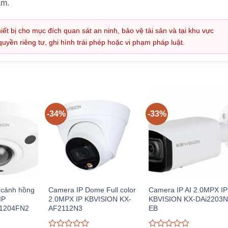
ẩm.
iết bị cho mục đích quan sát an ninh, bảo vệ tài sản và tại khu vực
ền riêng tư, ghi hình trái phép hoặc vi phạm pháp luật.
-34%
-33%
 cảnh hồng
Camera IP Dome Full color
Camera IP AI 2.0MPX IP
IP
2.0MPX IP KBVISION KX-
KBVISION KX-DAi2203N
E1204FN2
AF2112N3
EB