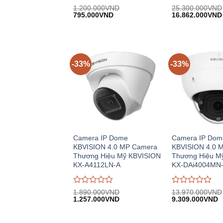
Được
Được
1.200.000
VND
25.300.000
VND
Giá
Giá
Giá
đánh
795.000
VND
đánh
16.862.000
VND
gốc:
hiện
gốc:
giá
giá
1.200.000VND.
tại:
25.300.000VND
0
0
795.000VND.
trên
trên
5
5
-33%
-33%
Camera IP Dome
Camera IP Dom
KBVISION 4.0 MP Camera
KBVISION 4.0 
Thương Hiệu Mỹ KBVISION
Thương Hiệu M
KX-A4112LN-A
KX-DAi4004MN
Được
Được
1.890.000
VND
13.970.000
VND
Giá
Giá
Giá
G
đánh
1.257.000
VND
đánh
9.309.000
VND
gốc:
hiện
gốc:
h
giá
giá
1.890.000VND.
tại:
13.970.000VND
tạ
0
0
1.257.000VND.
9