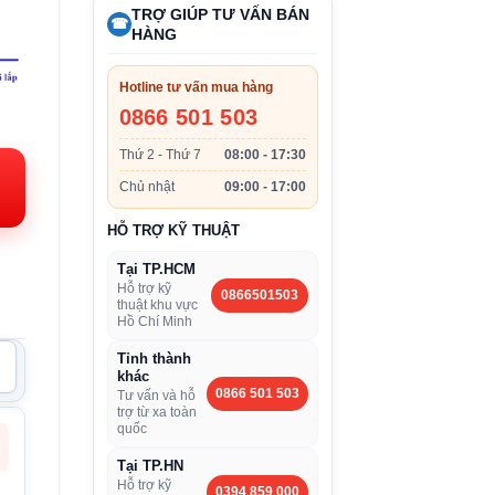
TRỢ GIÚP TƯ VẤN BÁN
☎
HÀNG
Hotline tư vấn mua hàng
0866 501 503
n
Thứ 2 - Thứ 7
08:00 - 17:30
Chủ nhật
09:00 - 17:00
.000VND.
HỖ TRỢ KỸ THUẬT
Tại TP.HCM
Hỗ trợ kỹ
0866501503
thuật khu vực
Hồ Chí Minh
Tỉnh thành
khác
0866 501 503
Tư vấn và hỗ
trợ từ xa toàn
quốc
Tại TP.HN
Hỗ trợ kỹ
0394 859 000