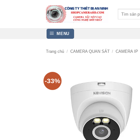
Bỏ
qua
Tìm
kiếm:
nội
dung
MENU
Trang chủ
/
CAMERA QUAN SÁT
/
CAMERA IP
-33%