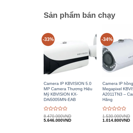
trên
trên
5
5
Sản phẩm bán chạy
-33%
-34%
Camera IP KBVISION 5.0
Camera IP hồng
MP Camera Thương Hiệu
Megapixel KBVI
Mỹ KBVISION KX-
A2011TN3 – Ca
DAi5005MN-EAB
Hãng
Được
Được
8.470.000
VND
1.530.000
VND
Giá
Giá
Giá
G
đánh
5.646.000
VND
đánh
1.014.800
VND
gốc:
hiện
gốc:
h
giá
giá
8.470.000VND.
tại:
1.530.000VND.
tạ
0
0
5.646.000VND.
1