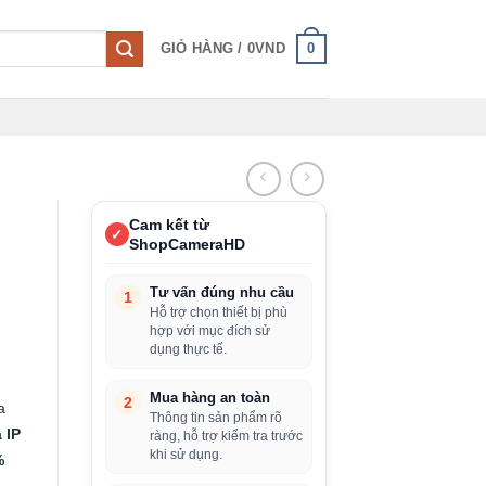
0
GIỎ HÀNG /
0
VND
Cam kết từ
✓
ShopCameraHD
Tư vấn đúng nhu cầu
1
Hỗ trợ chọn thiết bị phù
hợp với mục đích sử
dụng thực tế.
Mua hàng an toàn
2
a
Thông tin sản phẩm rõ
 IP
ràng, hỗ trợ kiểm tra trước
khi sử dụng.
%