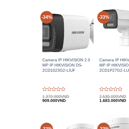
-34%
-33%
Camera IP HIKVISION 2.0
Camera IP HIKV
MP IP HIKVISION DS-
MP IP HIKVISIO
2CD1023G2-LIUF
2CD1P27G2-L
Được
Được
1.370.000
VND
2.530.000
VND
Giá
Giá
Giá
G
đánh
909.000
VND
đánh
1.683.000
VND
gốc:
hiện
gốc:
h
giá
giá
1.370.000VND.
tại:
2.530.000VND.
tạ
0
0
909.000VND.
1
trên
trên
5
5
-33%
-33%