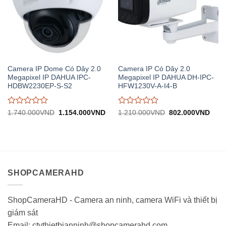
Camera IP Dome Có Dây 2.0
Camera IP Có Dây 2.0
Megapixel IP DAHUA IPC-
Megapixel IP DAHUA DH-IPC-
HDBW2230EP-S-S2
HFW1230V-A-I4-B
Được
Được
Giá
Giá
Giá
Giá
1.740.000
VND
1.154.000
VND
1.210.000
VND
802.000
VND
gốc:
hiện
gốc:
hiện
đánh
đánh
1.740.000VND.
tại:
1.210.000VND.
tại:
giá
giá
1.154.000VND.
802.
0
0
trên
trên
5
5
SHOPCAMERAHD
ShopCameraHD - Camera an ninh, camera WiFi và thiết bị
giám sát
Email: ctythietbianninh@shopcamerahd.com