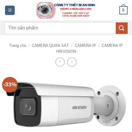
Bỏ
0
qua
nội
Tìm
dung
kiếm:
Trang chủ
/
CAMERA QUAN SÁT
/
CAMERA IP
/
CAMERA IP
HIKVISION
-33%