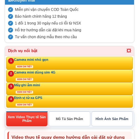
🎁
Khuyến mãi
Miễn phí vận chuyển COD Toàn Quốc
Bảo hành chính hãng 12 tháng
1 đổi 1 trong 30 ngày nếu có lỗi từ NSX
Hỗ trợ hướng dẫn cài đặt khi mua hàng
Tư vấn chọn đúng mẫu theo nhu cầu
💥
Dịch vụ nổi bật
Camera mini nhỏ gọn
1
XEM CHI TIẾT
Camera mini dùng sim 4G
2
XEM CHI TIẾT
Máy ghi âm mini
3
XEM CHI TIẾT
Định vị từ xa GPS
4
XEM CHI TIẾT
Xem Video Thực tế Sản
Mô Tả Sản Phẩm
Hình Ảnh Sản Phẩm
Phẩm
Video thực tế quay demo hướng dẫn cài đặt sử dụng