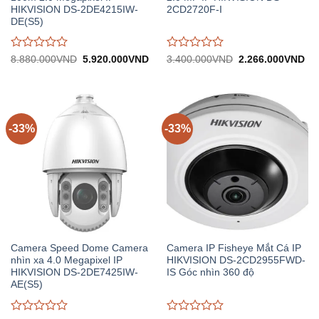
HIKVISION DS-2DE4215IW-
2CD2720F-I
DE(S5)
Được
Được
Giá
Giá
Giá
Gi
8.880.000
VND
5.920.000
VND
3.400.000
VND
2.266.000
VND
gốc:
hiện
gốc:
hiệ
đánh
đánh
8.880.000VND.
tại:
3.400.000VND.
tại:
giá
giá
5.920.000VND.
2.
0
0
trên
trên
5
5
-33%
-33%
Camera Speed Dome Camera
Camera IP Fisheye Mắt Cá IP
nhìn xa 4.0 Megapixel IP
HIKVISION DS-2CD2955FWD-
HIKVISION DS-2DE7425IW-
IS Góc nhìn 360 độ
AE(S5)