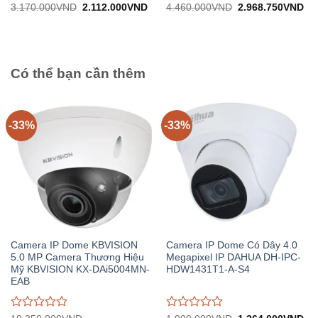
Được
Được
Giá
Giá
Giá
Gi
3.170.000
VND
2.112.000
VND
4.460.000
VND
2.968.750
VND
gốc:
hiện
gốc:
hiệ
đánh
đánh
3.170.000VND.
tại:
4.460.000VND.
tại:
giá
giá
2.112.000VND.
2.
0
0
trên
trên
5
5
Có thể bạn cần thêm
-33%
-33%
Camera IP Dome KBVISION
Camera IP Dome Có Dây 4.0
5.0 MP Camera Thương Hiệu
Megapixel IP DAHUA DH-IPC-
Mỹ KBVISION KX-DAi5004MN-
HDW1431T1-A-S4
EAB