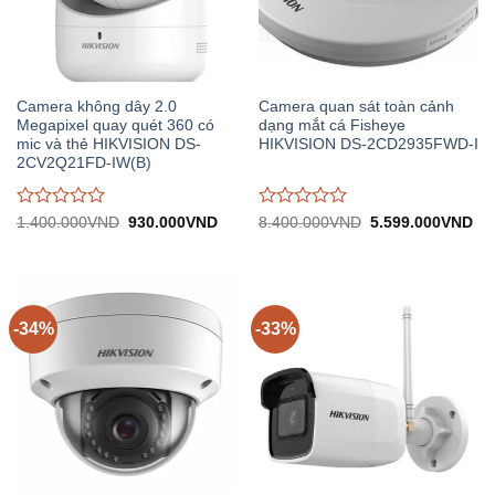
Camera không dây 2.0
Camera quan sát toàn cảnh
Megapixel quay quét 360 có
dạng mắt cá Fisheye
mic và thẻ HIKVISION DS-
HIKVISION DS-2CD2935FWD-I
2CV2Q21FD-IW(B)
Được
Được
Giá
Giá
Giá
Gi
1.400.000
VND
930.000
VND
8.400.000
VND
5.599.000
VND
gốc:
hiện
gốc:
hiệ
đánh
đánh
1.400.000VND.
tại:
8.400.000VND.
tại:
giá
giá
930.000VND.
5.
0
0
trên
trên
5
5
-34%
-33%