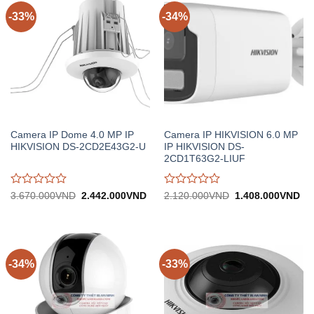
-33%
-34%
Camera IP Dome 4.0 MP IP
Camera IP HIKVISION 6.0 MP
HIKVISION DS-2CD2E43G2-U
IP HIKVISION DS-
2CD1T63G2-LIUF
Được
Được
Giá
Giá
Giá
Gi
3.670.000
VND
2.442.000
VND
2.120.000
VND
1.408.000
VND
gốc:
hiện
gốc:
hiệ
đánh
đánh
3.670.000VND.
tại:
2.120.000VND.
tại:
giá
giá
2.442.000VND.
1.
0
0
trên
trên
5
5
-34%
-33%