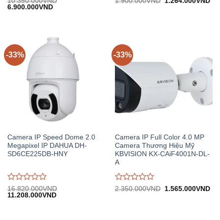
Được
Được
Giá
Gi
10.350.000
VND
1.900.000
VND
1.264.000
VND
Giá
Giá
gốc:
hiệ
6.900.000
VND
đánh
đánh
gốc:
hiện
1.900.000VND.
tại:
giá
giá
10.350.000VND.
tại:
1.
0
0
6.900.000VND.
trên
trên
5
5
-33%
-33%
Camera IP Speed Dome 2.0
Camera IP Full Color 4.0 MP
Megapixel IP DAHUA DH-
Camera Thương Hiệu Mỹ
SD6CE225DB-HNY
KBVISION KX-CAiF4001N-DL-
A
Được
Được
Giá
Gi
16.820.000
VND
2.350.000
VND
1.565.000
VND
Giá
Giá
gốc:
hiệ
11.208.000
VND
đánh
đánh
gốc:
hiện
2.350.000VND.
tại:
giá
giá
16.820.000VND.
tại:
1.
0
0
11.208.000VND.
trên
trên