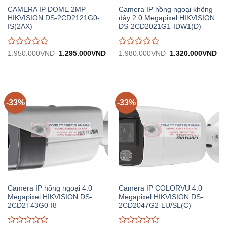
CAMERA IP DOME 2MP
Camera IP hồng ngoại không
HIKVISION DS-2CD2121G0-
dây 2.0 Megapixel HIKVISION
IS(2AX)
DS-2CD2021G1-IDW1(D)
Được
Được
Giá
Giá
Giá
Gi
1.950.000
VND
1.295.000
VND
1.980.000
VND
1.320.000
VND
gốc:
hiện
gốc:
hiệ
đánh
đánh
1.950.000VND.
tại:
1.980.000VND.
tại:
giá
giá
1.295.000VND.
1.
0
0
trên
trên
5
5
-33%
-33%
Camera IP hồng ngoại 4.0
Camera IP COLORVU 4.0
Megapixel HIKVISION DS-
Megapixel HIKVISION DS-
2CD2T43G0-I8
2CD2047G2-LU/SL(C)