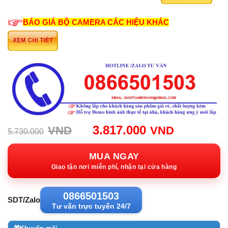
BÁO GIÁ BỘ CAMERA CÁC HIỆU KHÁC
Giá
Giá
3.817.000
VND
VND
5.730.000
gốc:
hiện
5.730.000VND.
tại:
MUA NGAY
3.817.00
Giao tận nơi miễn phí, nhận tại cửa hàng
0866501503
SDT/Zalo
Tư vấn trực tuyến 24/7