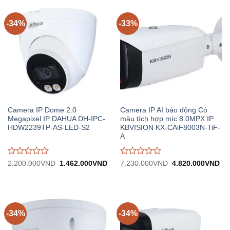
5
5
-34%
-33%
Camera IP Dome 2.0
Camera IP AI báo động Có
Megapixel IP DAHUA DH-IPC-
màu tích hợp míc 8.0MPX IP
HDW2239TP-AS-LED-S2
KBVISION KX-CAiF8003N-TiF-
A
Được
Được
Giá
Giá
Giá
Gi
2.200.000
VND
1.462.000
VND
7.230.000
VND
4.820.000
VND
gốc:
hiện
gốc:
hiệ
đánh
đánh
2.200.000VND.
tại:
7.230.000VND.
tại:
giá
giá
1.462.000VND.
4.
0
0
trên
trên
5
5
-34%
-34%