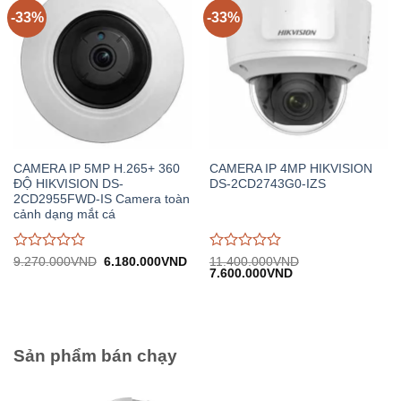
5
5
-33%
-33%
CAMERA IP 5MP H.265+ 360
CAMERA IP 4MP HIKVISION
ĐỘ HIKVISION DS-
DS-2CD2743G0-IZS
2CD2955FWD-IS Camera toàn
cảnh dạng mắt cá
Được
Được
Giá
Giá
9.270.000
VND
6.180.000
VND
11.400.000
VND
gốc:
hiện
Giá
Giá
7.600.000
VND
đánh
đánh
9.270.000VND.
tại:
gốc:
hiện
giá
giá
6.180.000VND.
11.400.000VND.
tại:
0
0
7.600.000VND.
trên
trên
5
5
Sản phẩm bán chạy