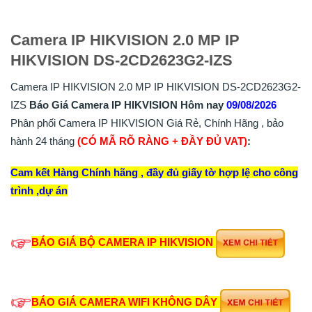
Camera IP HIKVISION 2.0 MP IP
HIKVISION DS-2CD2623G2-IZS
Camera IP HIKVISION 2.0 MP IP HIKVISION DS-2CD2623G2-
IZS
Báo Giá Camera IP HIKVISION Hôm nay
09/08/2026
Phân phối Camera IP HIKVISION Giá Rẻ, Chính Hãng , bảo
hành 24 tháng
(CÓ MÃ RÕ RÀNG + ĐẦY ĐỦ VAT)
:
Cam kết Hàng Chính hãng , đầy đủ giấy tờ hợp lệ cho công
trình ,dự án
BÁO GIÁ BỘ CAMERA IP HIKVISION
BÁO GIÁ CAMERA WIFI KHÔNG DÂY