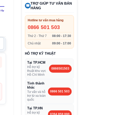
TRỢ GIÚP TƯ VẤN BÁN
☎
HÀNG
Hotline tư vấn mua hàng
0866 501 503
Thứ 2 - Thứ 7
08:00 - 17:30
Chủ nhật
09:00 - 17:00
HỖ TRỢ KỸ THUẬT
Tại TP.HCM
Hỗ trợ kỹ
0866501503
thuật khu vực
Hồ Chí Minh
Tỉnh thành
khác
0866 501 503
Tư vấn và hỗ
trợ từ xa toàn
quốc
Tại TP.HN
Hỗ trợ kỹ
0394 859 000