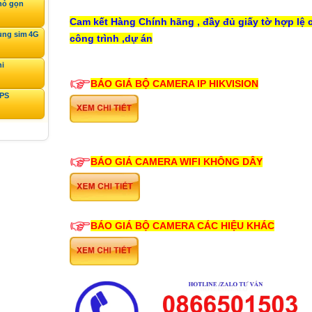
hỏ gọn
Cam kết Hàng Chính hãng , đầy đủ giấy tờ hợp lệ 
ùng sim 4G
công trình ,dự án
ni
BÁO GIÁ BỘ CAMERA IP HIKVISION
GPS
BÁO GIÁ CAMERA WIFI KHÔNG DÂY
BÁO GIÁ BỘ CAMERA CÁC HIỆU KHÁC