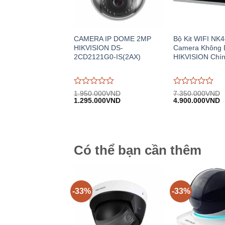
CAMERA IP DOME 2MP
Bộ Kit WIFI NK
HIKVISION DS-
Camera Không 
2CD2121G0-IS(2AX)
HIKVISION Chí
Được
Được
1.950.000
VND
7.350.000
VND
Giá
Giá
Giá
G
đánh
1.295.000
VND
đánh
4.900.000
VND
gốc:
hiện
gốc:
h
giá
giá
1.950.000VND.
tại:
7.350.000VND.
tạ
0
0
1.295.000VND.
4
trên
trên
5
5
Có thể bạn cần thêm
-33%
-33%