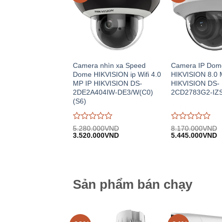
Camera nhìn xa Speed
Camera IP Dom
Dome HIKVISION ip Wifi 4.0
HIKVISION 8.0 
MP IP HIKVISION DS-
HIKVISION DS-
2DE2A404IW-DE3/W(C0)
2CD2783G2-IZ
(S6)
Được
Được
5.280.000
VND
8.170.000
VND
Giá
Giá
Giá
G
đánh
3.520.000
VND
đánh
5.445.000
VND
gốc:
hiện
gốc:
h
giá
giá
5.280.000VND.
tại:
8.170.000VND.
tạ
0
0
3.520.000VND.
5
trên
trên
5
5
Sản phẩm bán chạy