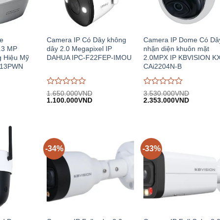
e
Camera IP Có Dây không
Camera IP Dome Có Dâ
1.3 MP
dây 2.0 Megapixel IP
nhận diện khuôn mặt
 Hiệu Mỹ
DAHUA IPC-F22FEP-IMOU
2.0MPX IP KBVISION K
H13PWN
CAi2204N-B
Được
Được
1.650.000
VND
3.530.000
VND
Giá
Giá
Giá
Giá
đánh
1.100.000
VND
đánh
2.353.000
VND
n
gốc:
hiện
gốc:
hiện
giá
giá
1.650.000VND.
tại:
3.530.000VND.
tại:
0
0
.000VND.
1.100.000VND.
2.353.00
trên
trên
5
5
-34%
-33%