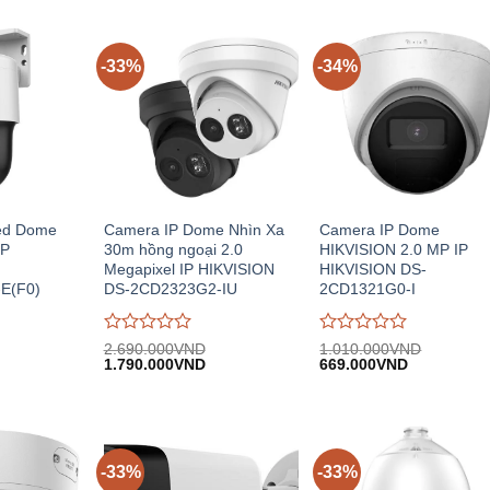
-33%
-34%
ed Dome
Camera IP Dome Nhìn Xa
Camera IP Dome
IP
30m hồng ngoại 2.0
HIKVISION 2.0 MP IP
Megapixel IP HIKVISION
HIKVISION DS-
E(F0)
DS-2CD2323G2-IU
2CD1321G0-I
Được
Được
2.690.000
VND
1.010.000
VND
iá
Giá
Giá
Giá
Giá
đánh
1.790.000
VND
đánh
669.000
VND
iện
gốc:
hiện
gốc:
hiện
giá
giá
i:
2.690.000VND.
tại:
1.010.000VND.
tại:
0
0
.024.000VND.
1.790.000VND.
669.000VN
trên
trên
5
5
-33%
-33%