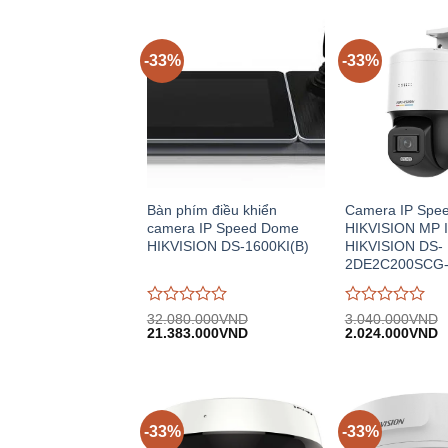
-33%
-33%
Bàn phím điều khiển
Camera IP Spe
camera IP Speed Dome
HIKVISION MP 
HIKVISION DS-1600KI(B)
HIKVISION DS-
2DE2C200SCG-
Được
Được
32.080.000
VND
3.040.000
VND
Giá
Giá
Giá
G
đánh
21.383.000
VND
đánh
2.024.000
VND
gốc:
hiện
gốc:
h
giá
giá
32.080.000VND.
tại:
3.040.000VND.
tạ
0
0
21.383.000VND.
2
trên
trên
5
5
-33%
-33%