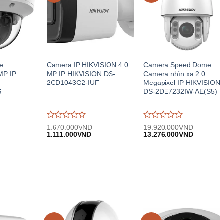
e
Camera IP HIKVISION 4.0
Camera Speed Dome
MP IP
MP IP HIKVISION DS-
Camera nhìn xa 2.0
2CD1043G2-IUF
Megapixel IP HIKVISIO
S
DS-2DE7232IW-AE(S5)
Được
Được
1.670.000
VND
19.920.000
VND
iá
Giá
Giá
Giá
Giá
đánh
1.111.000
VND
đánh
13.276.000
VND
iện
gốc:
hiện
gốc:
hiện
giá
giá
i:
1.670.000VND.
tại:
19.920.000VND.
tại:
0
0
.445.000VND.
1.111.000VND.
13.276.
trên
trên
5
5