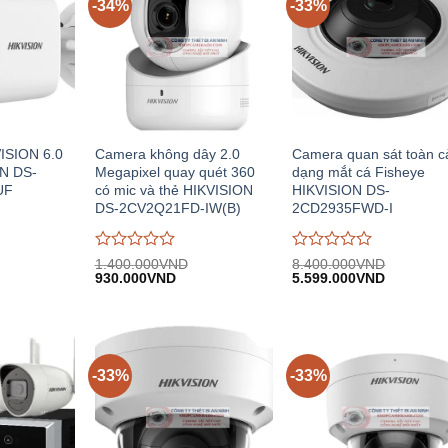
-34%
-33%
ISION 6.0
Camera không dây 2.0
Camera quan sát toàn 
N DS-
Megapixel quay quét 360
dạng mắt cá Fisheye
UF
có mic và thẻ HIKVISION
HIKVISION DS-
DS-2CV2Q21FD-IW(B)
2CD2935FWD-I
Được
Được
1.400.000
VND
8.400.000
VND
iá
Giá
Giá
Giá
Giá
đánh
930.000
VND
đánh
5.599.000
VND
iện
gốc:
hiện
gốc:
hiện
giá
giá
i:
1.400.000VND.
tại:
8.400.000VND.
tại:
0
0
.408.000VND.
930.000VND.
5.599.00
trên
trên
5
5
-33%
-33%