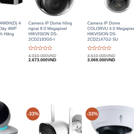
44W0H(D) 4
Camera IP Dome hồng
Camera IP Dome
Dây 4MP
ngoại 8.0 Megapixel
COLORVU 4.0 Megapixe
nh Hãng
HIKVISION DS-
HIKVISION DS-
2CD2183G0-I
2CD2147G2-SU
Được
Được
4.010.000
VND
4.610.000
VND
iá
Giá
Giá
Giá
Giá
đánh
2.673.000
VND
đánh
3.069.000
VND
iện
gốc:
hiện
gốc:
hiện
giá
giá
i:
4.010.000VND.
tại:
4.610.000VND.
tại:
0
0
.900.000VND.
2.673.000VND.
3.069.00
trên
trên
5
5
-33%
-33%