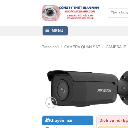
Bỏ
qua
Tìm
kiếm:
nội
dung
MENU
Trang chủ
/
CAMERA QUAN SÁT
/
CAMERA IP
🎁
Khuyến mãi
Dịch vụ nổi bậ