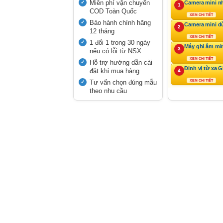
Miễn phí vận chuyển
Camera mini n
1
COD Toàn Quốc
XEM CHI TIẾT
Bảo hành chính hãng
Camera mini d
2
12 tháng
XEM CHI TIẾT
1 đổi 1 trong 30 ngày
Máy ghi âm mi
3
nếu có lỗi từ NSX
XEM CHI TIẾT
Hỗ trợ hướng dẫn cài
Định vị từ xa 
đặt khi mua hàng
4
Tư vấn chọn đúng mẫu
XEM CHI TIẾT
theo nhu cầu