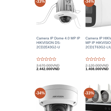
-33%
-34%
Camera IP Dome 4.0 MP IP
Camera IP HIKV
HIKVISION DS-
MP IP HIKVISIO
2CD2E43G2-U
2CD1T63G2-LI
Được
Được
3.670.000
VND
2.120.000
VND
Giá
Giá
Giá
G
đánh
2.442.000
VND
đánh
1.408.000
VND
gốc:
hiện
gốc:
h
giá
giá
3.670.000VND.
tại:
2.120.000VND.
tạ
0
0
2.442.000VND.
1
trên
trên
5
5
-34%
-33%