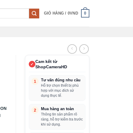
0
GIỎ HÀNG /
0
VND
Cam kết từ
✓
ShopCameraHD
Tư vấn đúng nhu cầu
1
Hỗ trợ chọn thiết bị phù
hợp với mục đích sử
dụng thực tế.
ION
Mua hàng an toàn
2
Thông tin sản phẩm rõ
N
ràng, hỗ trợ kiểm tra trước
khi sử dụng.