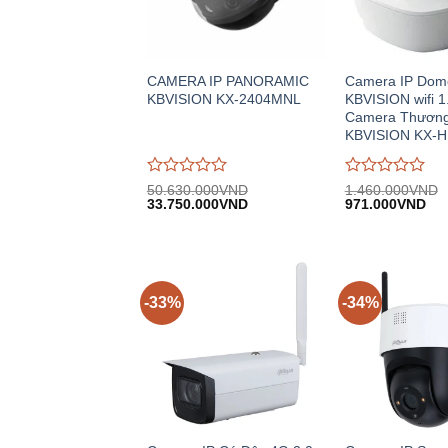
CAMERA IP PANORAMIC
Camera IP Dom
KBVISION KX-2404MNL
KBVISION wifi 
Camera Thương
KBVISION KX-
Được
Được
50.630.000
VND
1.460.000
VND
Giá
Giá
Giá
Giá
đánh
33.750.000
VND
đánh
971.000
VND
gốc:
hiện
gốc:
hiệ
giá
giá
50.630.000VND.
tại:
1.460.000VND.
tại:
0
0
33.750.000VND.
971
trên
trên
5
5
-33%
-34%