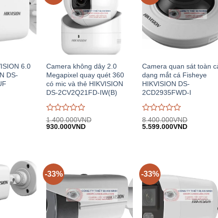
ISION 6.0
Camera không dây 2.0
Camera quan sát toàn 
N DS-
Megapixel quay quét 360
dạng mắt cá Fisheye
UF
có mic và thẻ HIKVISION
HIKVISION DS-
DS-2CV2Q21FD-IW(B)
2CD2935FWD-I
Được
Được
1.400.000
VND
8.400.000
VND
iá
Giá
Giá
Giá
Giá
đánh
930.000
VND
đánh
5.599.000
VND
iện
gốc:
hiện
gốc:
hiện
giá
giá
i:
1.400.000VND.
tại:
8.400.000VND.
tại:
0
0
.408.000VND.
930.000VND.
5.599.00
trên
trên
5
5
-33%
-33%