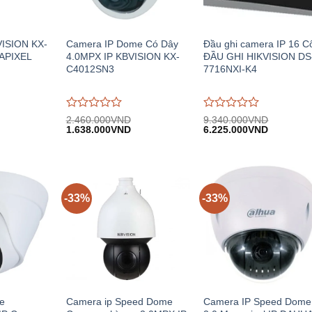
ISION KX-
Camera IP Dome Có Dây
Đầu ghi camera IP 16 C
APIXEL
4.0MPX IP KBVISION KX-
ĐẦU GHI HIKVISION DS
C4012SN3
7716NXI-K4
Được
Được
2.460.000
VND
9.340.000
VND
iá
Giá
Giá
Giá
Giá
đánh
1.638.000
VND
đánh
6.225.000
VND
iện
gốc:
hiện
gốc:
hiện
giá
giá
i:
2.460.000VND.
tại:
9.340.000VND.
tại:
0
0
.140.000VND.
1.638.000VND.
6.225.00
trên
trên
5
5
-33%
-33%
e
Camera ip Speed Dome
Camera IP Speed Dome