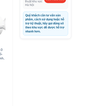
thuật khu vực
Hà Nội
Quý khách cần tư vấn sản
phẩm, cách sử dụng hoặc hỗ
trợ kỹ thuật, hãy gọi đúng số
theo khu vực để được hỗ trợ
nhanh hơn.
.0
S-
nh,
0VND.