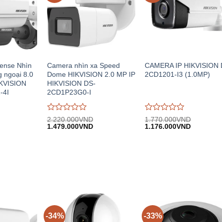
ense Nhìn
Camera nhìn xa Speed
CAMERA IP HIKVISION 
 ngoại 8.0
Dome HIKVISION 2.0 MP IP
2CD1201-I3 (1.0MP)
IKVISION
HIKVISION DS-
-4I
2CD1P23G0-I
Được
Được
2.220.000
VND
1.770.000
VND
iá
Giá
Giá
Giá
Giá
đánh
1.479.000
VND
đánh
1.176.000
VND
iện
gốc:
hiện
gốc:
hiện
giá
giá
i:
2.220.000VND.
tại:
1.770.000VND.
tại:
0
0
.280.000VND.
1.479.000VND.
1.176.00
trên
trên
5
5
-34%
-33%