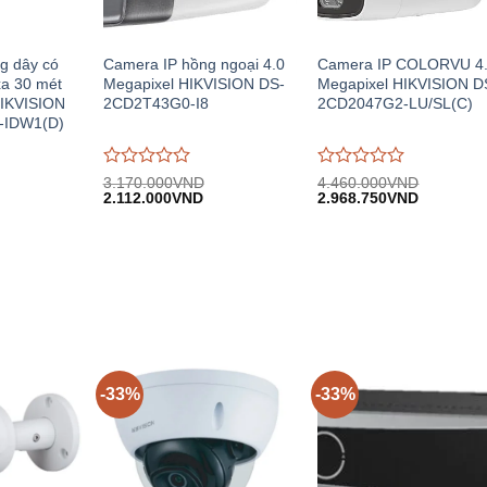
g dây có
Camera IP hồng ngoại 4.0
Camera IP COLORVU 4
xa 30 mét
Megapixel HIKVISION DS-
Megapixel HIKVISION D
HIKVISION
2CD2T43G0-I8
2CD2047G2-LU/SL(C)
-IDW1(D)
Được
Được
3.170.000
VND
4.460.000
VND
iá
Giá
Giá
Giá
Giá
đánh
2.112.000
VND
đánh
2.968.750
VND
iện
gốc:
hiện
gốc:
hiện
giá
giá
i:
3.170.000VND.
tại:
4.460.000VND.
tại:
0
0
.120.000VND.
2.112.000VND.
2.968.75
trên
trên
5
5
-33%
-33%