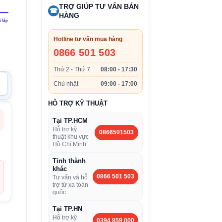
TRỢ GIÚP TƯ VẤN BÁN
☎
HÀNG
Hotline tư vấn mua hàng
0866 501 503
Thứ 2 - Thứ 7
08:00 - 17:30
Chủ nhật
09:00 - 17:00
HỖ TRỢ KỸ THUẬT
Tại TP.HCM
Hỗ trợ kỹ
0866501503
thuật khu vực
Hồ Chí Minh
Tỉnh thành
khác
0866 501 503
Tư vấn và hỗ
trợ từ xa toàn
quốc
Tại TP.HN
Hỗ trợ kỹ
0394 859 000