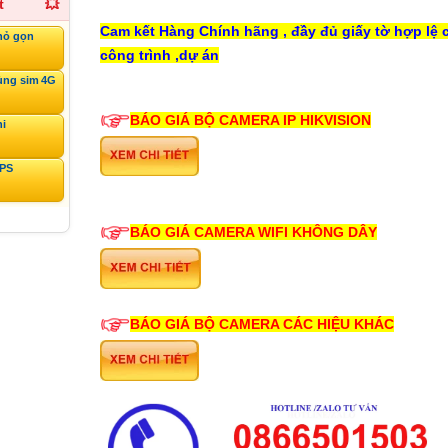
t
💥
Cam kết Hàng Chính hãng , đầy đủ giấy tờ hợp lệ 
hỏ gọn
công trình ,dự án
ùng sim 4G
BÁO GIÁ BỘ CAMERA IP HIKVISION
ni
GPS
BÁO GIÁ CAMERA WIFI KHÔNG DÂY
BÁO GIÁ BỘ CAMERA CÁC HIỆU KHÁC