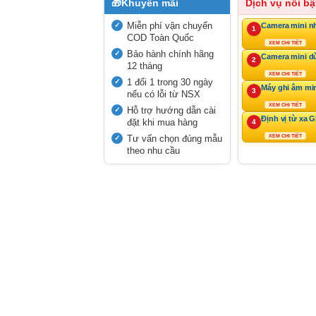
🎁
Khuyến mãi
Dịch vụ nổi bậ
Miễn phí vận chuyển
Camera mini n
1
COD Toàn Quốc
XEM CHI TIẾT
Bảo hành chính hãng
Camera mini d
2
12 tháng
XEM CHI TIẾT
1 đổi 1 trong 30 ngày
Máy ghi âm mi
3
nếu có lỗi từ NSX
XEM CHI TIẾT
Hỗ trợ hướng dẫn cài
Định vị từ xa 
đặt khi mua hàng
4
Tư vấn chọn đúng mẫu
XEM CHI TIẾT
theo nhu cầu