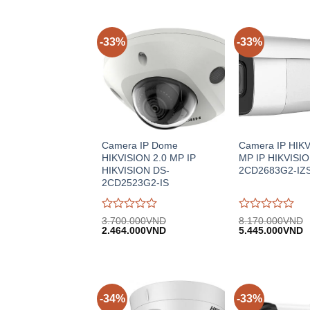
-33%
-33%
Camera IP Dome
Camera IP HIKV
HIKVISION 2.0 MP IP
MP IP HIKVISIO
HIKVISION DS-
2CD2683G2-IZ
2CD2523G2-IS
Được
Được
3.700.000
VND
8.170.000
VND
Giá
Giá
Giá
G
đánh
2.464.000
VND
đánh
5.445.000
VND
gốc:
hiện
gốc:
h
giá
giá
3.700.000VND.
tại:
8.170.000VND.
tạ
0
0
2.464.000VND.
5
trên
trên
5
5
-34%
-33%