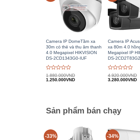
Camera IP DomeTầm xa
Camera IP Acus
30m có thẻ và thu âm thanh
xa 80m 4.0 hồng
4.0 Megapixel HIKVISION
Megapixel IP H
DS-2CD1343G0-IUF
DS-2CD2T83G2
Được
Được
1.880.000
VND
4.920.000
VND
Giá
Giá
Giá
G
đánh
1.250.000
VND
đánh
3.280.000
VND
gốc:
hiện
gốc:
h
giá
giá
1.880.000VND.
tại:
4.920.000VND.
tạ
0
0
1.250.000VND.
3
trên
trên
5
5
Sản phẩm bán chạy
-33%
-34%