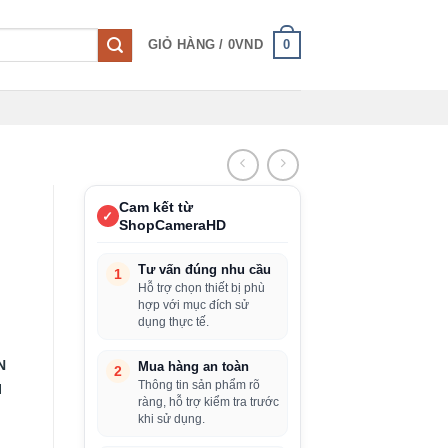
0
GIỎ HÀNG /
0
VND
Cam kết từ
✓
ShopCameraHD
Tư vấn đúng nhu cầu
1
Hỗ trợ chọn thiết bị phù
hợp với mục đích sử
dụng thực tế.
N
Mua hàng an toàn
2
Thông tin sản phẩm rõ
N
ràng, hỗ trợ kiểm tra trước
khi sử dụng.