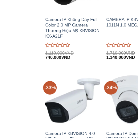
Camera IP Không Dây Full
CAMERA IP KBV
Color 2.0 MP Camera
1011N 1.0 MEG
Thương Hiệu Mỹ KBVISION
KX-A21F
Được
Được
1.110.000
VND
1.710.000
VND
Giá
Giá
Giá
G
đánh
740.000
VND
đánh
1.140.000
VND
gốc:
hiện
gốc:
h
giá
giá
1.110.000VND.
tại:
1.710.000VND.
tạ
0
0
740.000VND.
1
trên
trên
5
5
-33%
-34%
Camera IP KBVISION 4.0
Camera IP Dom