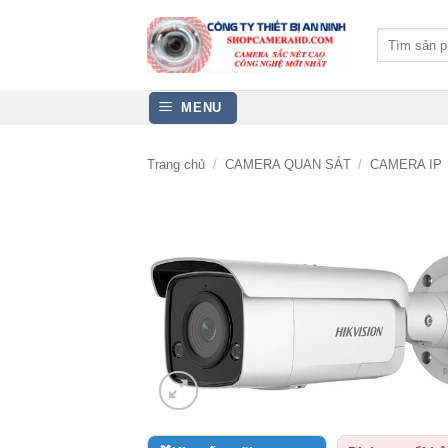
Bỏ
qua
Tìm
kiếm:
nội
dung
MENU
Trang chủ
/
CAMERA QUAN SÁT
/
CAMERA IP