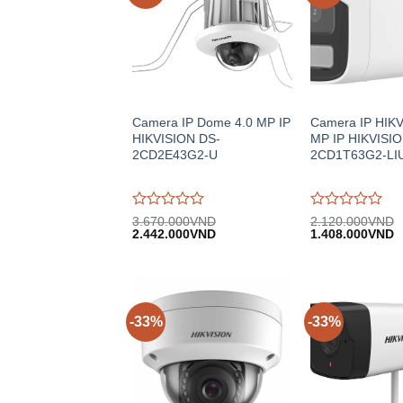
Camera IP Dome 4.0 MP IP
Camera IP HIKV
HIKVISION DS-
MP IP HIKVISIO
2CD2E43G2-U
2CD1T63G2-LI
Được
Được
3.670.000
VND
2.120.000
VND
Giá
Giá
Giá
G
đánh
2.442.000
VND
đánh
1.408.000
VND
gốc:
hiện
gốc:
h
giá
giá
3.670.000VND.
tại:
2.120.000VND.
tạ
0
0
2.442.000VND.
1
trên
trên
5
5
-33%
-33%