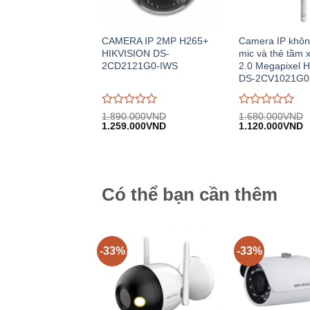
CAMERA IP 2MP H265+
Camera IP khôn
HIKVISION DS-
mic và thẻ tầm 
2CD2121G0-IWS
2.0 Megapixel 
DS-2CV1021G0
Được
Được
1.890.000
VND
1.680.000
VND
Giá
Giá
Giá
G
đánh
1.259.000
VND
đánh
1.120.000
VND
gốc:
hiện
gốc:
h
giá
giá
1.890.000VND.
tại:
1.680.000VND.
tạ
0
0
1.259.000VND.
1
trên
trên
5
5
Có thể bạn cần thêm
-33%
-33%