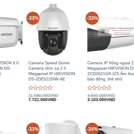
-33%
-33%
ISION 8.0
Camera Speed Dome
Camera IP hồng ngoại 2
N DS-
Camera nhìn xa 2.0
Megapixel HIKVISION D
S
Megapixel IP HIKVISION
2CD2621G0-IZS Âm tha
DS-2DE5225IW-AE
báo động, thẻ nhớ
Được
Được
11.590.000
VND
4.660.000
VND
iá
Giá
Giá
Giá
Giá
đánh
7.721.000
VND
đánh
3.103.000
VND
iện
gốc:
hiện
gốc:
hiện
giá
giá
i:
11.590.000VND.
tại:
4.660.000VND.
tại:
0
0
.445.000VND.
7.721.000VND.
3.103.00
trên
trên
5
5
-33%
-34%