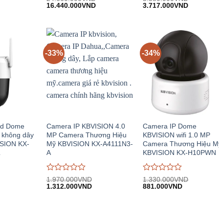
iá
Giá
Giá
Giá
Giá
đánh
16.440.000
VND
đánh
3.717.000
VND
iện
gốc:
hiện
gốc:
hiện
giá
giá
i:
24.660.000VND.
tại:
5.580.000VND.
tại:
0
0
.015.000VND.
16.440.000VND.
3.717.00
trên
trên
5
5
-33%
-34%
ed Dome
Camera IP KBVISION 4.0
Camera IP Dome
 không dây
MP Camera Thương Hiệu
KBVISION wifi 1.0 MP
ISION KX-
Mỹ KBVISION KX-A4111N3-
Camera Thương Hiệu M
L
A
KBVISION KX-H10PWN
Được
Được
1.970.000
VND
1.330.000
VND
iá
Giá
Giá
Giá
Giá
đánh
1.312.000
VND
đánh
881.000
VND
iện
gốc:
hiện
gốc:
hiện
giá
giá
i:
1.970.000VND.
tại:
1.330.000VND.
tại:
0
0
.050.000VND.
1.312.000VND.
881.000VN
trên
trên
5
5