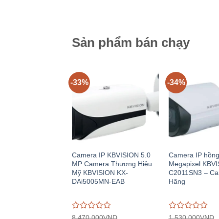
gốc:
hiện
gốc:
h
giá
giá
8.020.000VND.
tại:
6.910.000VND.
tạ
0
0
5.345.000VND.
4
trên
trên
5
5
Sản phẩm bán chạy
-33%
-34%
Camera IP KBVISION 5.0
Camera IP hồng
MP Camera Thương Hiệu
Megapixel KBVI
Mỹ KBVISION KX-
C2011SN3 – Ca
DAi5005MN-EAB
Hãng
Được
Được
8.470.000
VND
1.530.000
VND