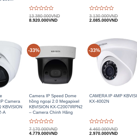
Được
Được
13.380.000
VND
3.130.000
VND
Giá
Giá
Giá
Giá
Giá
đánh
8.920.000
VND
đánh
2.085.000
VND
hiện
gốc:
hiện
gốc:
hiện
giá
giá
.
tại:
13.380.000VND.
tại:
3.130.000VND.
tại:
0
0
10.520.000VND.
8.920.000VND.
2.085.00
trên
trên
5
5
-33%
-33%
e
Camera IP Speed Dome
CAMERA IP 4MP KBVIS
MP Camera
hồng ngoại 2.0 Megapixel
KX-4002N
ỹ KBVISION
KBVISION KX-C2007IRPN2
2-A
– Camera Chính Hãng
Được
Được
7.170.000
VND
4.460.000
VND
iá
Giá
Giá
Giá
Giá
đánh
4.779.000
VND
đánh
2.970.000
VND