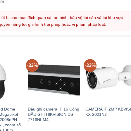
ẩm.
iết bị cho mục đích quan sát an ninh, bảo vệ tài sản và tại khu vực
ền riêng tư, ghi hình trái phép hoặc vi phạm pháp luật.
-33%
-33%
ed Dome
Đầu ghi camera IP 16 Cổng
CAMERA IP 2MP KBVIS
Megapixel
ĐẦU GHI HIKVISION DS-
KX-2001N2
2008ePN –
7716NI-M4
 , zoom số
a 100m