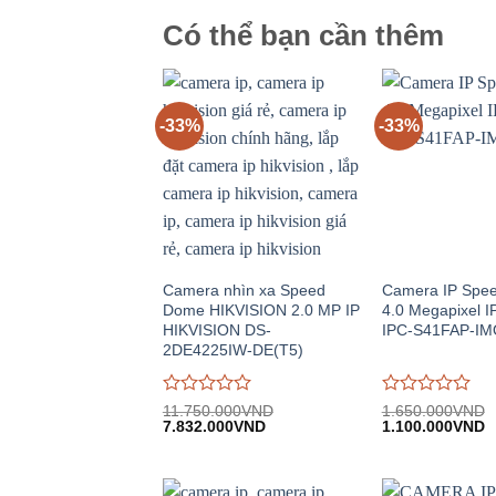
Có thể bạn cần thêm
-33%
-33%
Camera nhìn xa Speed
Camera IP Spe
Dome HIKVISION 2.0 MP IP
4.0 Megapixel 
HIKVISION DS-
IPC-S41FAP-I
2DE4225IW-DE(T5)
Được
Được
11.750.000
VND
1.650.000
VND
Giá
Giá
Giá
G
đánh
7.832.000
VND
đánh
1.100.000
VND
gốc:
hiện
gốc:
h
giá
giá
11.750.000VND.
tại:
1.650.000VND.
tạ
0
0
7.832.000VND.
1
trên
trên