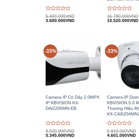
Được
Được
5.400.000
VND
15.780.000
VND
Giá
Giá
Giá
đánh
3.600.000
VND
đánh
10.520.000
VND
gốc:
hiện
gốc:
giá
giá
5.400.000VND.
tại:
15.780.000VND
0
0
3.600.000VND.
trên
trên
5
5
-33%
-33%
Camera IP Có Dây 2.0MPX
Camera IP Dom
IP KBVISION KX-
KBVISION 5.0 
DAi2205MN-EB
Thương Hiệu M
KX-CAi5204MN
Được
Được
8.020.000
VND
6.910.000
VND
Giá
Giá
Giá
G
đánh
5.345.000
VND
đánh
4.601.000
VND