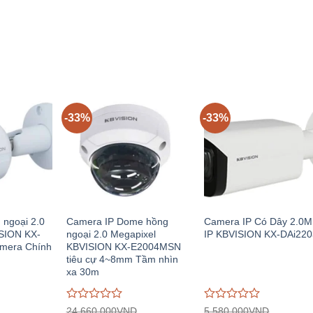
iện
gốc:
hiện
gốc:
hiện
giá
giá
i:
7.170.000VND.
tại:
4.460.000VND.
tại:
0
0
.601.000VND.
4.779.000VND.
2.970.00
trên
trên
5
5
-33%
-33%
 ngoại 2.0
Camera IP Dome hồng
Camera IP Có Dây 2.0
SION KX-
ngoại 2.0 Megapixel
IP KBVISION KX-DAi22
mera Chính
KBVISION KX-E2004MSN
tiêu cự 4~8mm Tầm nhìn
xa 30m
Được
Được
24.660.000
VND
5.580.000
VND