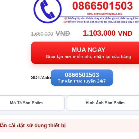
Giá
G
1.103.000
VND
VND
1.660.000
gốc:
h
1.660.000VND.
tạ
MUA NGAY
1
Giao tận nơi miễn phí, nhận tại cửa hàng
0866501503
SDT/Zalo
Tư vấn trực tuyến 24/7
Mô Tả Sản Phẩm
Hình Ảnh Sản Phẩm
n cài đặt sử dụng thiết bị