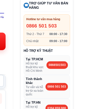
TRỢ GIÚP TƯ VẤN BÁN
☎
HÀNG
Hotline tư vấn mua hàng
iá
0866 501 503
iện
Thứ 2 - Thứ 7
08:00 - 17:30
i:
Chủ nhật
09:00 - 17:00
.103.000VND.
HỖ TRỢ KỸ THUẬT
Tại TP.HCM
Hỗ trợ kỹ
0866501503
thuật khu vực
Hồ Chí Minh
Tỉnh thành
khác
0866 501 503
Tư vấn và hỗ
trợ từ xa toàn
quốc
Tại TP.HN
Hỗ trợ kỹ
0394 859 000