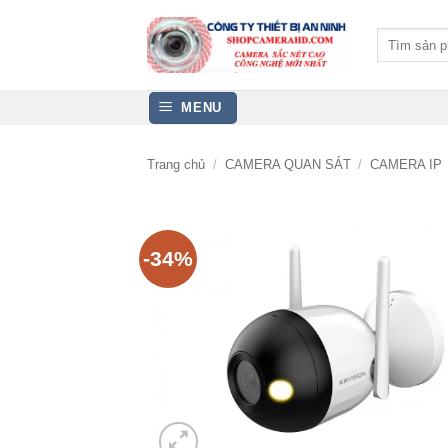
Bỏ
qua
Tìm
kiếm:
nội
dung
MENU
Trang chủ
/
CAMERA QUAN SÁT
/
CAMERA IP
-34%