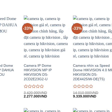
-33%
-33%
ed Dome
Camera IP Dome
Camera nhìn xa Speed
IP DAHUA
HIKVISION MP IP
Dome HIKVISION 4.0 M
MOU
HIKVISION DS-
HIKVISION DS-
2CD2E23G2-U
2DE4425IW-DE(T5)
Được
Được
3.420.000
VND
14.010.000
VND
iá
Giá
Giá
Giá
Giá
đánh
2.277.000
VND
đánh
9.339.000
VND
iện
gốc:
hiện
gốc:
hiện
giá
giá
i:
3.420.000VND.
tại:
14.010.000VND.
tại:
0
0
.100.000VND.
2.277.000VND.
9.339.00
trên
trên