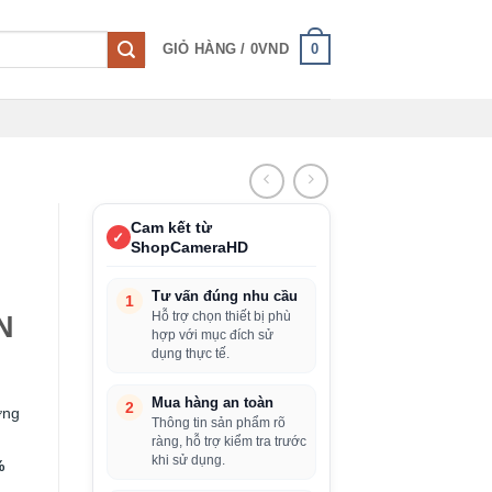
0
GIỎ HÀNG /
0
VND
Cam kết từ
✓
ShopCameraHD
Tư vấn đúng nhu cầu
1
Hỗ trợ chọn thiết bị phù
N
hợp với mục đích sử
dụng thực tế.
Mua hàng an toàn
2
ơng
Thông tin sản phẩm rõ
ràng, hỗ trợ kiểm tra trước
khi sử dụng.
%