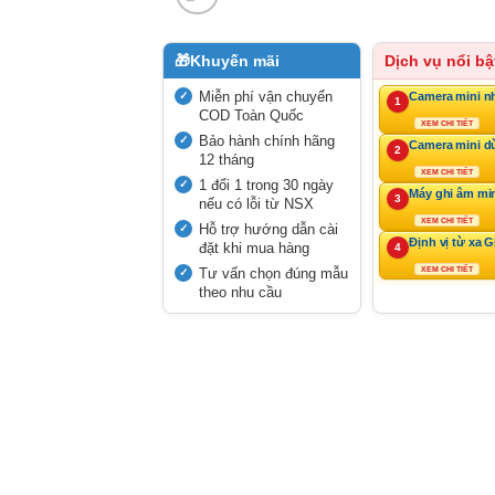
🎁
Khuyến mãi
Dịch vụ nổi bậ
Miễn phí vận chuyển
Camera mini n
1
COD Toàn Quốc
XEM CHI TIẾT
Bảo hành chính hãng
Camera mini d
2
12 tháng
XEM CHI TIẾT
1 đổi 1 trong 30 ngày
Máy ghi âm mi
3
nếu có lỗi từ NSX
XEM CHI TIẾT
Hỗ trợ hướng dẫn cài
Định vị từ xa 
đặt khi mua hàng
4
Tư vấn chọn đúng mẫu
XEM CHI TIẾT
theo nhu cầu