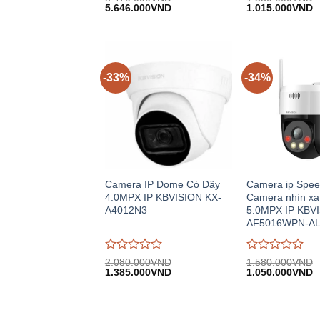
Giá
Giá
Giá
G
đánh
5.646.000
VND
đánh
1.015.000
VND
gốc:
hiện
gốc:
h
giá
giá
8.470.000VND.
tại:
1.530.000VND.
tạ
0
0
5.646.000VND.
1
trên
trên
5
5
-33%
-34%
Camera IP Dome Có Dây
Camera ip Spe
4.0MPX IP KBVISION KX-
Camera nhìn xa
A4012N3
5.0MPX IP KBV
AF5016WPN-A
Được
Được
2.080.000
VND
1.580.000
VND
Giá
Giá
Giá
G
đánh
1.385.000
VND
đánh
1.050.000
VND
gốc:
hiện
gốc:
h
giá
giá
2.080.000VND.
tại:
1.580.000VND.
tạ
0
0
1.385.000VND.
1
trên
trên
5
5