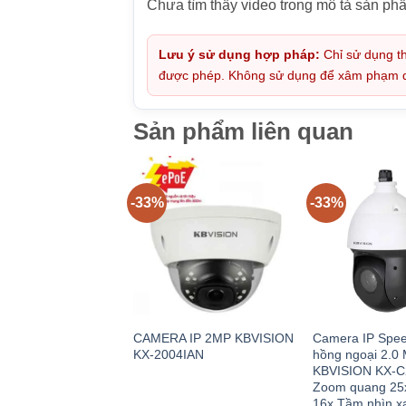
Chưa tìm thấy video trong mô tả sản ph
Lưu ý sử dụng hợp pháp:
Chỉ sử dụng th
được phép. Không sử dụng để xâm phạm quy
Sản phẩm liên quan
-33%
-33%
CAMERA IP 2MP KBVISION
Camera IP Spe
KX-2004IAN
hồng ngoại 2.0 
KBVISION KX-C
Zoom quang 25x
16x Tầm nhìn x