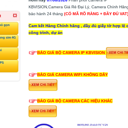
KBVISION,Camera Giá Rẻ Đại Lý, Camera Chính Hãng
bảo hành 24 tháng
(CÓ MÃ RÕ RÀNG + ĐẦY ĐỦ VAT
t
💥
hỏ gọn
Cam kết Hàng Chính hãng , đầy đủ giấy tờ hợp lệ 
công trình, dự án
ùng sim 4G
ni
BÁO GIÁ BỘ CAMERA IP KBVISION
GPS
BÁO GIÁ CAMERA WIFI KHÔNG DÂY
BÁO GIÁ BỘ CAMERA CÁC HIỆU KHÁC