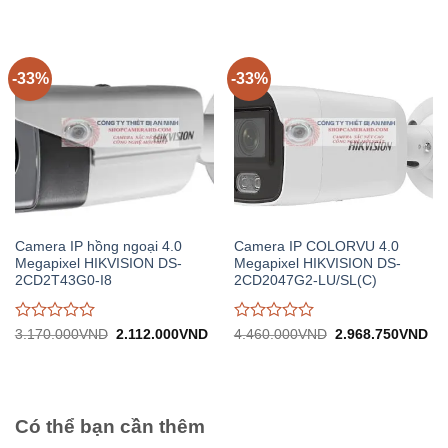
1.890.000VND.
tại:
1.980.000VND.
tại:
giá
giá
1.259.000VND.
1.
0
0
trên
trên
5
5
-33%
-33%
Camera IP hồng ngoại 4.0
Camera IP COLORVU 4.0
Megapixel HIKVISION DS-
Megapixel HIKVISION DS-
2CD2T43G0-I8
2CD2047G2-LU/SL(C)
Được
Được
Giá
Giá
Giá
Gi
3.170.000
VND
2.112.000
VND
4.460.000
VND
2.968.750
VND
gốc:
hiện
gốc:
hiệ
đánh
đánh
3.170.000VND.
tại:
4.460.000VND.
tại:
giá
giá
2.112.000VND.
2.
0
0
trên
trên
5
5
Có thể bạn cần thêm