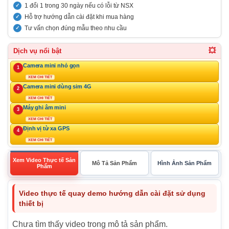
1 đổi 1 trong 30 ngày nếu có lỗi từ NSX
Hỗ trợ hướng dẫn cài đặt khi mua hàng
Tư vấn chọn đúng mẫu theo nhu cầu
💥
Dịch vụ nổi bật
Camera mini nhỏ gọn
1
XEM CHI TIẾT
Camera mini dùng sim 4G
2
XEM CHI TIẾT
Máy ghi âm mini
3
XEM CHI TIẾT
Định vị từ xa GPS
4
XEM CHI TIẾT
Xem Video Thực tế Sản
Mô Tả Sản Phẩm
Hình Ảnh Sản Phẩm
Phẩm
Video thực tế quay demo hướng dẫn cài đặt sử dụng
thiết bị
Chưa tìm thấy video trong mô tả sản phẩm.