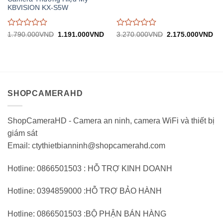
KBVISION KX-S5W
Được
Được
Giá
Giá
Giá
Gi
1.790.000
VND
1.191.000
VND
3.270.000
VND
2.175.000
VND
gốc:
hiện
gốc:
hiệ
đánh
đánh
1.790.000VND.
tại:
3.270.000VND.
tại:
giá
giá
1.191.000VND.
2.
0
0
trên
trên
5
5
SHOPCAMERAHD
ShopCameraHD - Camera an ninh, camera WiFi và thiết bị
giám sát
Email: ctythietbianninh@shopcamerahd.com
Hotline: 0866501503 : HỖ TRỢ KINH DOANH
Hotline: 0394859000 :HỖ TRỢ BẢO HÀNH
Hotline: 0866501503 :BỘ PHẬN BÁN HÀNG