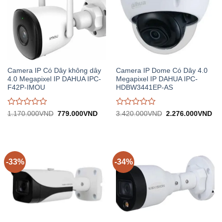
Camera IP Có Dây không dây
Camera IP Dome Có Dây 4.0
4.0 Megapixel IP DAHUA IPC-
Megapixel IP DAHUA IPC-
F42P-IMOU
HDBW3441EP-AS
Được
Được
Giá
Giá
Giá
Gi
1.170.000
VND
779.000
VND
3.420.000
VND
2.276.000
VND
gốc:
hiện
gốc:
hiệ
đánh
đánh
1.170.000VND.
tại:
3.420.000VND.
tại:
giá
giá
779.000VND.
2.
0
0
trên
trên
5
5
-33%
-34%