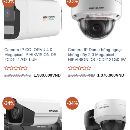
-33%
-33%
Camera IP COLORVU 4.0
Camera IP Dome hồng ngoại
Megapixel IP HIKVISION DS-
không dây 2.0 Megapixel
2CD1T47G2-LUF
HIKVISION DS-2CD2121G0-IW
Được
Được
Giá
Giá
Giá
Gi
2.990.000
VND
1.989.000
VND
2.060.000
VND
1.370.000
VND
gốc:
hiện
gốc:
hiệ
đánh
đánh
2.990.000VND.
tại:
2.060.000VND.
tại:
giá
giá
1.989.000VND.
1.
0
0
trên
trên
5
5
-34%
-34%