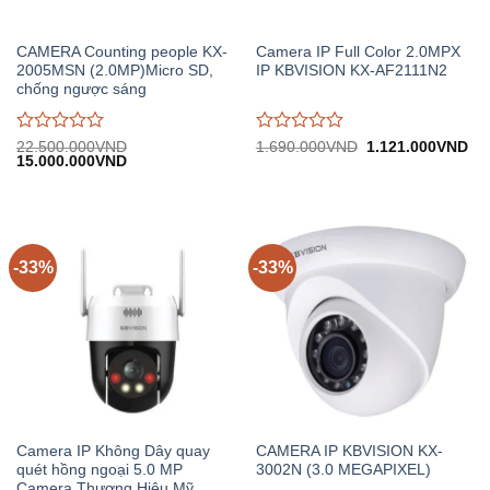
CAMERA Counting people KX-
Camera IP Full Color 2.0MPX
2005MSN (2.0MP)Micro SD,
IP KBVISION KX-AF2111N2
chống ngược sáng
Được
Được
Giá
Gi
22.500.000
VND
1.690.000
VND
1.121.000
VND
Giá
Giá
gốc:
hiệ
15.000.000
VND
đánh
đánh
gốc:
hiện
1.690.000VND.
tại:
giá
giá
22.500.000VND.
tại:
1.
0
0
15.000.000VND.
trên
trên
5
5
-33%
-33%
Camera IP Không Dây quay
CAMERA IP KBVISION KX-
quét hồng ngoại 5.0 MP
3002N (3.0 MEGAPIXEL)
Camera Thương Hiệu Mỹ