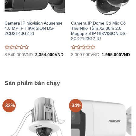
Camera IP hikvision Acusense
Camera IP Dome Có Mic Có
4.0 MP IP HIKVISION DS-
Thẻ Nhớ Tầm Xa 30m 2.0
2CD2T43G2-2I
Megapixel IP HIKVISION DS-
2CD2123G2-IU
Được
Được
Giá
Giá
Giá
Gi
3.540.000
VND
2.354.000
VND
3.000.000
VND
1.995.000
VND
gốc:
hiện
gốc:
hiệ
đánh
đánh
3.540.000VND.
tại:
3.000.000VND.
tại:
giá
giá
2.354.000VND.
1.
0
0
trên
trên
5
5
Sản phẩm bán chạy
-33%
-34%