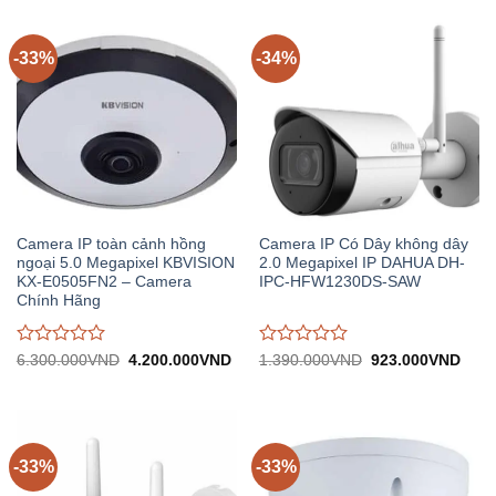
-33%
-34%
Camera IP toàn cảnh hồng
Camera IP Có Dây không dây
ngoại 5.0 Megapixel KBVISION
2.0 Megapixel IP DAHUA DH-
KX-E0505FN2 – Camera
IPC-HFW1230DS-SAW
Chính Hãng
Được
Được
Giá
Giá
Giá
Giá
6.300.000
VND
4.200.000
VND
1.390.000
VND
923.000
VND
gốc:
hiện
gốc:
hiện
đánh
đánh
6.300.000VND.
tại:
1.390.000VND.
tại:
giá
giá
4.200.000VND.
923.
0
0
trên
trên
5
5
-33%
-33%