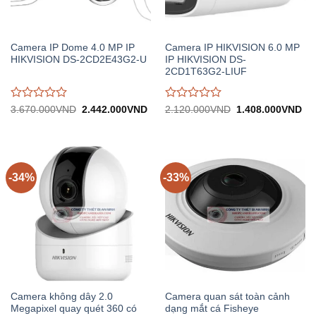
Camera IP Dome 4.0 MP IP
Camera IP HIKVISION 6.0 MP
HIKVISION DS-2CD2E43G2-U
IP HIKVISION DS-
2CD1T63G2-LIUF
Được
Được
Giá
Giá
Giá
Gi
3.670.000
VND
2.442.000
VND
2.120.000
VND
1.408.000
VND
gốc:
hiện
gốc:
hiệ
đánh
đánh
3.670.000VND.
tại:
2.120.000VND.
tại:
giá
giá
2.442.000VND.
1.
0
0
trên
trên
5
5
-34%
-33%
Camera không dây 2.0
Camera quan sát toàn cảnh
Megapixel quay quét 360 có
dạng mắt cá Fisheye