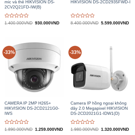
mic và thẻ HIKVISION DS-
HIKVISION DS-2CD2935FWD-I
2CV2Q21FD-IW(B)
Được
Được
Giá
Giá
Giá
Gi
1.400.000
VND
930.000
VND
8.400.000
VND
5.599.000
VND
gốc:
hiện
gốc:
hiệ
đánh
đánh
1.400.000VND.
tại:
8.400.000VND.
tại:
giá
giá
930.000VND.
5.
0
0
trên
trên
5
5
-33%
-33%
CAMERA IP 2MP H265+
Camera IP hồng ngoại không
HIKVISION DS-2CD2121G0-
dây 2.0 Megapixel HIKVISION
IWS
DS-2CD2021G1-IDW1(D)
Được
Được
Giá
Giá
Giá
Gi
1.890.000
VND
1.259.000
VND
1.980.000
VND
1.320.000
VND
gốc:
hiện
gốc:
hiệ
đánh
đánh