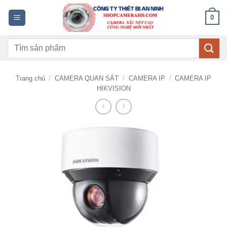
Bỏ
0
qua
nội
Tìm
dung
kiếm:
Trang chủ
/
CAMERA QUAN SÁT
/
CAMERA IP
/
CAMERA IP
HIKVISION