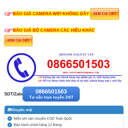
BÁO GIÁ CAMERA WIFI KHÔNG DÂY
BÁO GIÁ BỘ CAMERA CÁC HIỆU KHÁC
0866501503
SDT/Zalo
Tư vấn trực tuyến 24/7
🎁
Khuyến mãi
Miễn phí vận chuyển COD Toàn Quốc
Bảo hành chính hãng 12 tháng