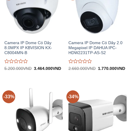
Camera IP Dome Có Dây
Camera IP Dome Có Dây 2.0
8.0MPX IP KBVISION KX-
Megapixel IP DAHUA IPC-
C8004MN-B
HDW2231TP-AS-S2
Được
Được
Giá
Giá
Giá
Gi
5.200.000
VND
3.464.000
VND
2.660.000
VND
1.770.000
VND
gốc:
hiện
gốc:
hiệ
đánh
đánh
5.200.000VND.
tại:
2.660.000VND.
tại:
giá
giá
3.464.000VND.
1.
0
0
trên
trên
5
5
-33%
-34%