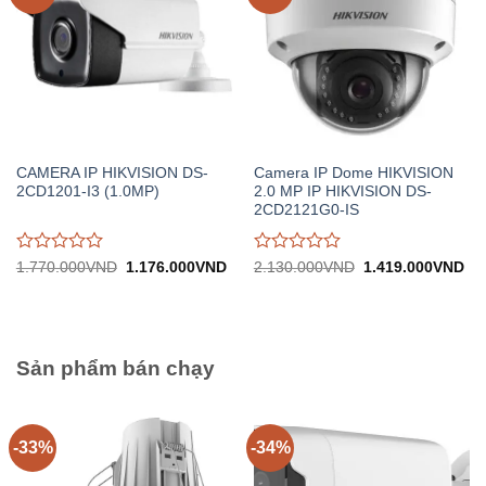
CAMERA IP HIKVISION DS-
Camera IP Dome HIKVISION
2CD1201-I3 (1.0MP)
2.0 MP IP HIKVISION DS-
2CD2121G0-IS
Được
Được
Giá
Giá
Giá
Gi
1.770.000
VND
1.176.000
VND
2.130.000
VND
1.419.000
VND
gốc:
hiện
gốc:
hiệ
đánh
đánh
1.770.000VND.
tại:
2.130.000VND.
tại:
giá
giá
1.176.000VND.
1.
0
0
trên
trên
5
5
Sản phẩm bán chạy
-33%
-34%