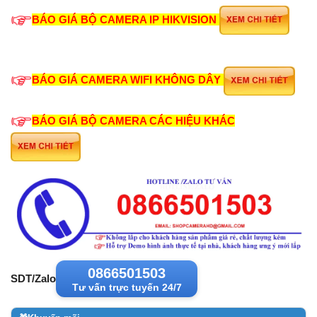
BÁO GIÁ BỘ CAMERA IP HIKVISION
BÁO GIÁ CAMERA WIFI KHÔNG DÂY
BÁO GIÁ BỘ CAMERA CÁC HIỆU KHÁC
0866501503
SDT/Zalo
Tư vấn trực tuyến 24/7