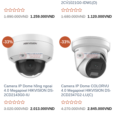
2CV1021G0-IDW1(D)
Được
Được
Giá
Giá
Giá
Gi
1.890.000
VND
1.259.000
VND
1.680.000
VND
1.120.000
VND
gốc:
hiện
gốc:
hiệ
đánh
đánh
1.890.000VND.
tại:
1.680.000VND.
tại:
giá
giá
1.259.000VND.
1.
0
0
trên
trên
5
5
-33%
-33%
Camera IP Dome hồng ngoại
Camera IP Dome COLORVU
4.0 Megapixel HIKVISION DS-
4.0 Megapixel HIKVISION DS-
2CD2143G0-IU
2CD2347G2-LU(C)
Được
Được
Giá
Giá
Giá
Gi
3.020.000
VND
2.013.000
VND
4.270.000
VND
2.845.000
VND
gốc:
hiện
gốc:
hiệ
đánh
đánh
3.020.000VND.
tại:
4.270.000VND.
tại:
giá
giá