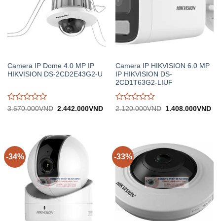
Camera IP Dome 4.0 MP IP
Camera IP HIKVISION 6.0 MP
HIKVISION DS-2CD2E43G2-U
IP HIKVISION DS-
2CD1T63G2-LIUF
Được
Được
Giá
Giá
Giá
Gi
3.670.000
VND
2.442.000
VND
2.120.000
VND
1.408.000
VND
gốc:
hiện
gốc:
hiệ
đánh
đánh
3.670.000VND.
tại:
2.120.000VND.
tại:
giá
giá
2.442.000VND.
1.
0
0
trên
trên
5
5
-34%
-33%