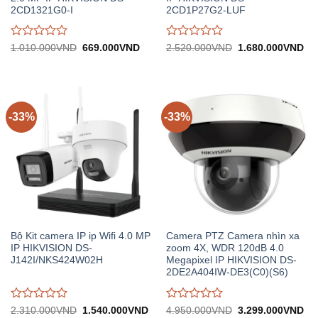
2CD1321G0-I
2CD1P27G2-LUF
Được
Được
Giá
Giá
Giá
Gi
1.010.000
VND
669.000
VND
2.520.000
VND
1.680.000
VND
gốc:
hiện
gốc:
hiệ
đánh
đánh
1.010.000VND.
tại:
2.520.000VND.
tại:
giá
giá
669.000VND.
1.
0
0
trên
trên
5
5
-33%
-33%
Bộ Kit camera IP ip Wifi 4.0 MP
Camera PTZ Camera nhìn xa
IP HIKVISION DS-
zoom 4X, WDR 120dB 4.0
J142I/NKS424W02H
Megapixel IP HIKVISION DS-
2DE2A404IW-DE3(C0)(S6)
Được
Được
Giá
Giá
Giá
Gi
2.310.000
VND
1.540.000
VND
4.950.000
VND
3.299.000
VND