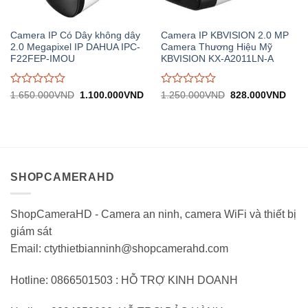
Camera IP Có Dây không dây
Camera IP KBVISION 2.0 MP
2.0 Megapixel IP DAHUA IPC-
Camera Thương Hiệu Mỹ
F22FEP-IMOU
KBVISION KX-A2011LN-A
Được
Được
Giá
Giá
Giá
Giá
1.650.000
VND
1.100.000
VND
1.250.000
VND
828.000
VND
gốc:
hiện
gốc:
hiện
đánh
đánh
1.650.000VND.
tại:
1.250.000VND.
tại:
giá
giá
1.100.000VND.
828.
0
0
trên
trên
5
5
SHOPCAMERAHD
ShopCameraHD - Camera an ninh, camera WiFi và thiết bị
giám sát
Email: ctythietbianninh@shopcamerahd.com
Hotline: 0866501503 : HỖ TRỢ KINH DOANH