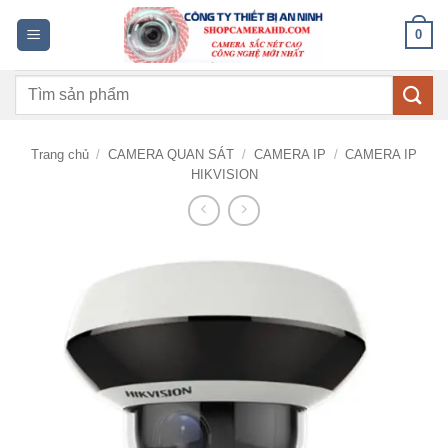
Bỏ
0
qua
nội
Tìm
dung
kiếm:
Trang chủ
/
CAMERA QUAN SÁT
/
CAMERA IP
/
CAMERA IP
HIKVISION