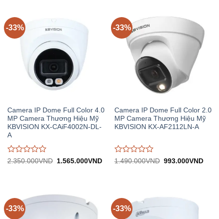
0
0
trên
trên
5
5
-33%
-33%
Camera IP Dome Full Color 4.0
Camera IP Dome Full Color 2.0
MP Camera Thương Hiệu Mỹ
MP Camera Thương Hiệu Mỹ
KBVISION KX-CAiF4002N-DL-
KBVISION KX-AF2112LN-A
A
Được
Được
Giá
Giá
Giá
Giá
2.350.000
VND
1.565.000
VND
1.490.000
VND
993.000
VND
gốc:
hiện
gốc:
hiện
đánh
đánh
2.350.000VND.
tại:
1.490.000VND.
tại:
giá
giá
1.565.000VND.
993.
0
0
trên
trên
5
5
-33%
-33%