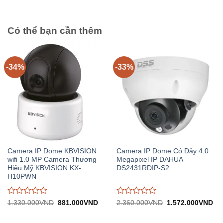
2.013.000VND.
2.
0
0
trên
trên
5
5
Có thể bạn cần thêm
-34%
-33%
Camera IP Dome KBVISION
Camera IP Dome Có Dây 4.0
wifi 1.0 MP Camera Thương
Megapixel IP DAHUA
Hiệu Mỹ KBVISION KX-
DS2431RDIP-S2
H10PWN
Được
Được
Giá
Giá
Giá
Gi
1.330.000
VND
881.000
VND
2.360.000
VND
1.572.000
VND
gốc:
hiện
gốc:
hiệ
đánh
đánh
1.330.000VND.
tại:
2.360.000VND.
tại:
giá
giá
881.000VND.
1.