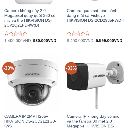
Camera không dây 2.0
Camera quan sát toàn cảnh
Megapixel quay quét 360 có
dạng mắt cá Fisheye
mic và thẻ HIKVISION DS-
HIKVISION DS-2CD2935FWD-I
2CV2Q21FD-IW(B)
Được
Được
Giá
Giá
Giá
Gi
1.400.000
VND
930.000
VND
8.400.000
VND
5.599.000
VND
gốc:
hiện
gốc:
hiệ
đánh
đánh
1.400.000VND.
tại:
8.400.000VND.
tại:
giá
giá
930.000VND.
5.
0
0
trên
trên
5
5
-33%
-33%
CAMERA IP 2MP H265+
Camera IP không dây có mic
HIKVISION DS-2CD2121G0-
và thẻ tầm xa 30 mét 2.0
IWS
Megapixel HIKVISION DS-