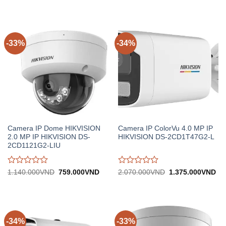
gốc:
hiện
gốc:
hiệ
đánh
đánh
2.310.000VND.
tại:
4.950.000VND.
tại:
giá
giá
1.540.000VND.
3.
0
0
trên
trên
5
5
-33%
-34%
Camera IP Dome HIKVISION
Camera IP ColorVu 4.0 MP IP
2.0 MP IP HIKVISION DS-
HIKVISION DS-2CD1T47G2-L
2CD1121G2-LIU
Được
Được
Giá
Giá
Giá
Gi
1.140.000
VND
759.000
VND
2.070.000
VND
1.375.000
VND
gốc:
hiện
gốc:
hiệ
đánh
đánh
1.140.000VND.
tại:
2.070.000VND.
tại:
giá
giá
759.000VND.
1.
0
0
trên
trên
5
5
-34%
-33%