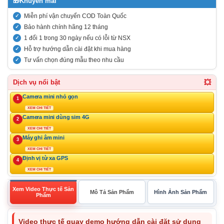
🎁
Khuyến mãi
Miễn phí vận chuyển COD Toàn Quốc
Bảo hành chính hãng 12 tháng
1 đổi 1 trong 30 ngày nếu có lỗi từ NSX
Hỗ trợ hướng dẫn cài đặt khi mua hàng
Tư vấn chọn đúng mẫu theo nhu cầu
💥
Dịch vụ nổi bật
Camera mini nhỏ gọn
1
XEM CHI TIẾT
Camera mini dùng sim 4G
2
XEM CHI TIẾT
Máy ghi âm mini
3
XEM CHI TIẾT
Định vị từ xa GPS
4
XEM CHI TIẾT
Xem Video Thực tế Sản
Mô Tả Sản Phẩm
Hình Ảnh Sản Phẩm
Phẩm
Video thực tế quay demo hướng dẫn cài đặt sử dụng