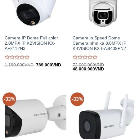
Camera IP Dome Full color
Camera ip Speed Dome
2.0MPX IP KBVISION KX-
Camera nhìn xa 8.0MPX IP
AF2112N3
KBVISION KX-EAi8409PN2
Được
Được
Giá
Giá
1.190.000
VND
789.000
VND
72.000.000
VND
gốc:
hiện
Giá
Giá
48.000.000
VND
đánh
đánh
1.190.000VND.
tại:
gốc:
hiện
giá
giá
789.000VND.
72.000.000VND.
tại:
0
0
48.000.000VND.
trên
trên
5
5
-33%
-33%