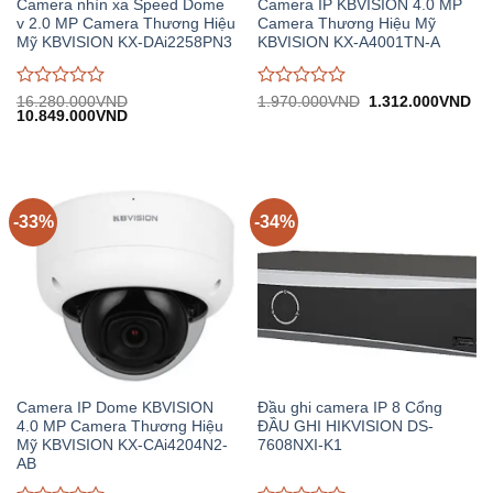
Camera nhìn xa Speed Dome
Camera IP KBVISION 4.0 MP
v 2.0 MP Camera Thương Hiệu
Camera Thương Hiệu Mỹ
Mỹ KBVISION KX-DAi2258PN3
KBVISION KX-A4001TN-A
Được
Được
Giá
Gi
16.280.000
VND
1.970.000
VND
1.312.000
VND
Giá
Giá
gốc:
hiệ
10.849.000
VND
đánh
đánh
gốc:
hiện
1.970.000VND.
tại:
giá
giá
16.280.000VND.
tại:
1.
0
0
10.849.000VND.
trên
trên
5
5
-33%
-34%
Camera IP Dome KBVISION
Đầu ghi camera IP 8 Cổng
4.0 MP Camera Thương Hiệu
ĐẦU GHI HIKVISION DS-
Mỹ KBVISION KX-CAi4204N2-
7608NXI-K1
AB