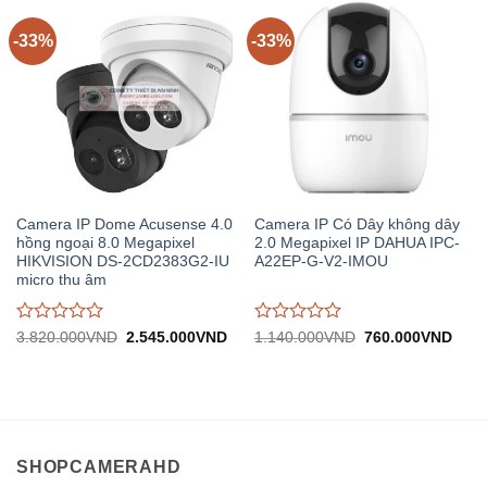
trên
trên
5
5
-33%
-33%
Camera IP Dome Acusense 4.0
Camera IP Có Dây không dây
hồng ngoại 8.0 Megapixel
2.0 Megapixel IP DAHUA IPC-
HIKVISION DS-2CD2383G2-IU
A22EP-G-V2-IMOU
micro thu âm
Được
Được
Giá
Giá
Giá
Giá
3.820.000
VND
2.545.000
VND
1.140.000
VND
760.000
VND
gốc:
hiện
gốc:
hiện
đánh
đánh
3.820.000VND.
tại:
1.140.000VND.
tại:
giá
giá
2.545.000VND.
760.
0
0
trên
trên
5
5
SHOPCAMERAHD