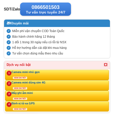
0866501503
SDT/Zalo
Tư vấn trực tuyến 24/7
🎁
Khuyến mãi
Miễn phí vận chuyển COD Toàn Quốc
Bảo hành chính hãng 12 tháng
1 đổi 1 trong 30 ngày nếu có lỗi từ NSX
Hỗ trợ hướng dẫn cài đặt khi mua hàng
Tư vấn chọn đúng mẫu theo nhu cầu
💥
Dịch vụ nổi bật
Camera mini nhỏ gọn
1
XEM CHI TIẾT
Camera mini dùng sim 4G
2
XEM CHI TIẾT
Máy ghi âm mini
3
XEM CHI TIẾT
Định vị từ xa GPS
4
XEM CHI TIẾT