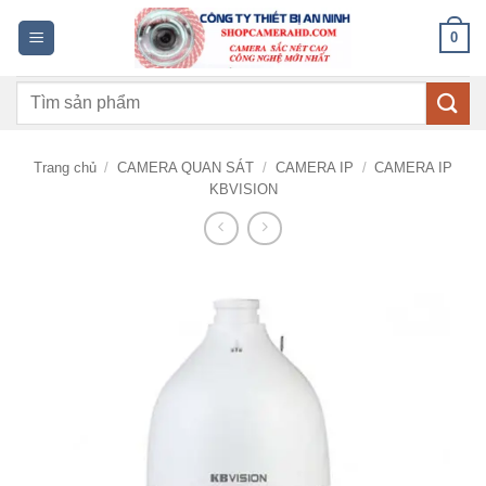
Bỏ
0
qua
nội
Tìm
dung
kiếm:
Trang chủ
/
CAMERA QUAN SÁT
/
CAMERA IP
/
CAMERA IP
KBVISION