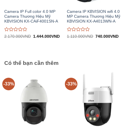
Camera IP Full color 4.0 MP
Camera IP KBVISION wifi 4.0
Camera Thương Hiệu Mỹ
MP Camera Thương Hiệu Mỹ
KBVISION KX-CAiF4001SN-A
KBVISION KX-A4013WN-A
Được
Được
Giá
Giá
Giá
Giá
2.170.000
VND
1.444.000
VND
1.110.000
VND
740.000
VND
gốc:
hiện
gốc:
hiện
đánh
đánh
2.170.000VND.
tại:
1.110.000VND.
tại:
giá
giá
1.444.000VND.
740.
0
0
trên
trên
5
5
Có thể bạn cần thêm
-33%
-33%