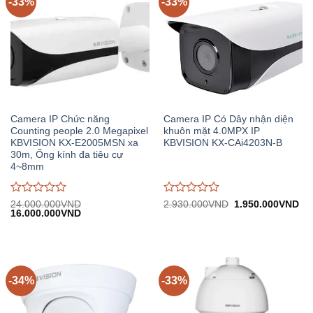
-33%
-33%
Camera IP Chức năng
Camera IP Có Dây nhận diện
Counting people 2.0 Megapixel
khuôn mặt 4.0MPX IP
KBVISION KX-E2005MSN xa
KBVISION KX-CAi4203N-B
30m, Ống kính đa tiêu cự
4~8mm
Được
Được
Giá
Gi
24.000.000
VND
2.930.000
VND
1.950.000
VND
Giá
Giá
gốc:
hiệ
16.000.000
VND
đánh
đánh
gốc:
hiện
2.930.000VND.
tại:
giá
giá
24.000.000VND.
tại:
1.
0
0
16.000.000VND.
trên
trên
5
5
-34%
-33%