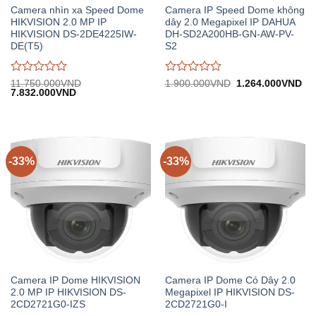
Camera nhìn xa Speed Dome
Camera IP Speed Dome không
HIKVISION 2.0 MP IP
dây 2.0 Megapixel IP DAHUA
HIKVISION DS-2DE4225IW-
DH-SD2A200HB-GN-AW-PV-
DE(T5)
S2
Được
Được
Giá
Gi
11.750.000
VND
1.900.000
VND
1.264.000
VND
Giá
Giá
gốc:
hiệ
7.832.000
VND
đánh
đánh
gốc:
hiện
1.900.000VND.
tại:
giá
giá
11.750.000VND.
tại:
1.
0
0
7.832.000VND.
trên
trên
5
5
-33%
-33%
Camera IP Dome HIKVISION
Camera IP Dome Có Dây 2.0
2.0 MP IP HIKVISION DS-
Megapixel IP HIKVISION DS-
2CD2721G0-IZS
2CD2721G0-I