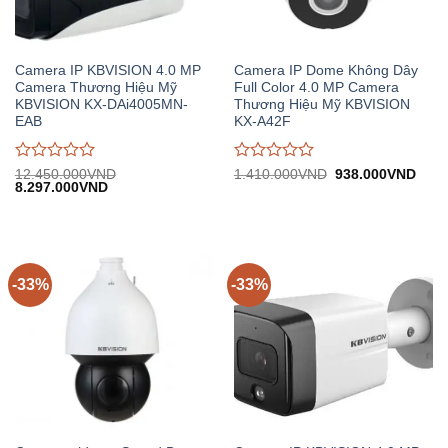
Camera IP KBVISION 4.0 MP
Camera IP Dome Không Dây
Camera Thương Hiệu Mỹ
Full Color 4.0 MP Camera
KBVISION KX-DAi4005MN-
Thương Hiệu Mỹ KBVISION
EAB
KX-A42F
Được
Được
Giá
Giá
12.450.000
VND
1.410.000
VND
938.000
VND
Giá
Giá
gốc:
hiện
8.297.000
VND
đánh
đánh
gốc:
hiện
1.410.000VND.
tại:
giá
giá
12.450.000VND.
tại:
938.
0
0
8.297.000VND.
trên
trên
5
5
-33%
-33%