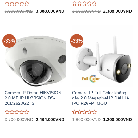
Được
Được
Giá
Giá
Giá
Gi
5.090.000
VND
3.388.000
VND
3.590.000
VND
2.388.000
VND
gốc:
hiện
gốc:
hiệ
đánh
đánh
5.090.000VND.
tại:
3.590.000VND.
tại:
giá
giá
3.388.000VND.
2.
0
0
trên
trên
5
5
-33%
-33%
Camera IP Dome HIKVISION
Camera IP Full Color không
2.0 MP IP HIKVISION DS-
dây 2.0 Megapixel IP DAHUA
2CD2523G2-IS
IPC-F26FP-IMOU
Được
Được
Giá
Giá
Giá
Gi
3.700.000
VND
2.464.000
VND
1.800.000
VND
1.200.000
VND
gốc:
hiện
gốc:
hiệ
đánh
đánh
3.700.000VND.
tại:
1.800.000VND.
tại:
giá
giá
2.464.000VND.
1.
0
0