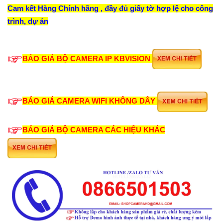
Cam kết Hàng Chính hãng , đầy đủ giấy tờ hợp lệ cho công
trình, dự án
BÁO GIÁ BỘ CAMERA IP KBVISION
BÁO GIÁ CAMERA WIFI KHÔNG DÂY
BÁO GIÁ BỘ CAMERA CÁC HIỆU KHÁC