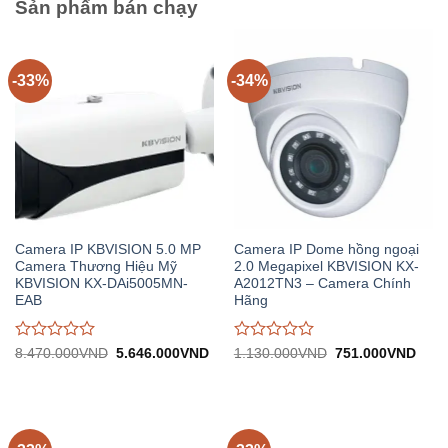
Sản phẩm bán chạy
-33%
-34%
Camera IP KBVISION 5.0 MP
Camera IP Dome hồng ngoại
Camera Thương Hiệu Mỹ
2.0 Megapixel KBVISION KX-
KBVISION KX-DAi5005MN-
A2012TN3 – Camera Chính
EAB
Hãng
Được
Được
Giá
Giá
Giá
Giá
8.470.000
VND
5.646.000
VND
1.130.000
VND
751.000
VND
gốc:
hiện
gốc:
hiện
đánh
đánh
8.470.000VND.
tại:
1.130.000VND.
tại:
giá
giá
5.646.000VND.
751.
0
0
trên
trên
5
5