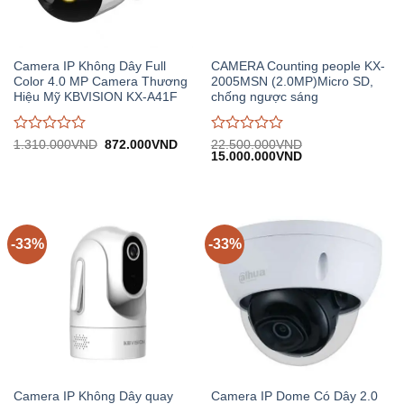
Camera IP Không Dây Full
CAMERA Counting people KX-
Color 4.0 MP Camera Thương
2005MSN (2.0MP)Micro SD,
Hiệu Mỹ KBVISION KX-A41F
chống ngược sáng
Được
Được
Giá
Giá
1.310.000
VND
872.000
VND
22.500.000
VND
gốc:
hiện
Giá
Giá
15.000.000
VND
đánh
đánh
1.310.000VND.
tại:
gốc:
hiện
giá
giá
872.000VND.
22.500.000VND.
tại:
0
0
15.000.000VND.
trên
trên
5
5
-33%
-33%
Camera IP Không Dây quay
Camera IP Dome Có Dây 2.0