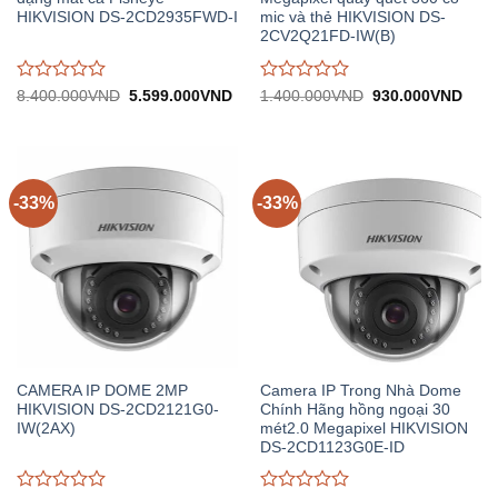
HIKVISION DS-2CD2935FWD-I
mic và thẻ HIKVISION DS-
2CV2Q21FD-IW(B)
Được
Được
Giá
Giá
Giá
Giá
8.400.000
VND
5.599.000
VND
1.400.000
VND
930.000
VND
gốc:
hiện
gốc:
hiện
đánh
đánh
8.400.000VND.
tại:
1.400.000VND.
tại:
giá
giá
5.599.000VND.
930.
0
0
trên
trên
5
5
-33%
-33%
CAMERA IP DOME 2MP
Camera IP Trong Nhà Dome
HIKVISION DS-2CD2121G0-
Chính Hãng hồng ngoại 30
IW(2AX)
mét2.0 Megapixel HIKVISION
DS-2CD1123G0E-ID