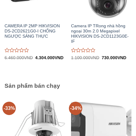
CAMERA IP 2MP HIKVISION
Camera IP TRong nhà hồng
DS-2CD2621G0-I CHỐNG
ngoại 30m 2.0 Megapixel
NGƯỢC SÁNG THỰC
HIKVISION DS-2CD1123G0E-
IF
Được
Được
Giá
Giá
Giá
Giá
6.460.000
VND
4.304.000
VND
1.100.000
VND
730.000
VND
gốc:
hiện
gốc:
hiện
đánh
đánh
6.460.000VND.
tại:
1.100.000VND.
tại:
giá
giá
4.304.000VND.
730.
0
0
trên
trên
5
5
Sản phẩm bán chạy
-33%
-34%