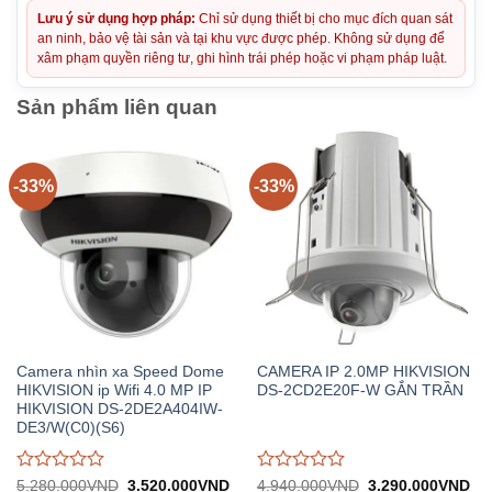
Lưu ý sử dụng hợp pháp:
Chỉ sử dụng thiết bị cho mục đích quan sát
an ninh, bảo vệ tài sản và tại khu vực được phép. Không sử dụng để
xâm phạm quyền riêng tư, ghi hình trái phép hoặc vi phạm pháp luật.
Sản phẩm liên quan
-33%
-33%
Camera nhìn xa Speed Dome
CAMERA IP 2.0MP HIKVISION
HIKVISION ip Wifi 4.0 MP IP
DS-2CD2E20F-W GẮN TRẦN
HIKVISION DS-2DE2A404IW-
DE3/W(C0)(S6)
Được
Được
Giá
Giá
Giá
Gi
5.280.000
VND
3.520.000
VND
4.940.000
VND
3.290.000
VND