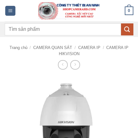
Bỏ
0
qua
nội
Tìm
dung
kiếm:
Trang chủ
/
CAMERA QUAN SÁT
/
CAMERA IP
/
CAMERA IP
HIKVISION