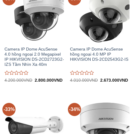
Camera IP Dome AcuSense
Camera IP Dome AcuSense
4.0 hồng ngoại 2.0 Megapixel
hồng ngoại 4.0 MP IP
IP HIKVISION DS-2CD2723G2-
HIKVISION DS-2CD2543G2-IS
IZS Tầm Nhìn Xa 40m
Được
Được
Giá
Giá
Giá
Gi
4.200.000
VND
2.800.000
VND
4.010.000
VND
2.673.000
VND
gốc:
hiện
gốc:
hiệ
đánh
đánh
4.200.000VND.
tại:
4.010.000VND.
tại:
giá
giá
2.800.000VND.
2.
0
0
trên
trên
5
5
-33%
-34%