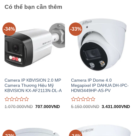
5
5
Có thể bạn cần thêm
-34%
-33%
Camera IP KBVISION 2.0 MP
Camera IP Dome 4.0
Camera Thương Hiệu Mỹ
Megapixel IP DAHUA DH-IPC-
KBVISION KX-AF2113N-DL-A
HDW3449HP-AS-PV
Được
Được
Giá
Giá
Giá
Gi
1.070.000
VND
707.000
VND
5.150.000
VND
3.431.000
VND
gốc:
hiện
gốc:
hiệ
đánh
đánh
1.070.000VND.
tại:
5.150.000VND.
tại:
giá
giá
707.000VND.
3.
0
0
trên
trên
5
5