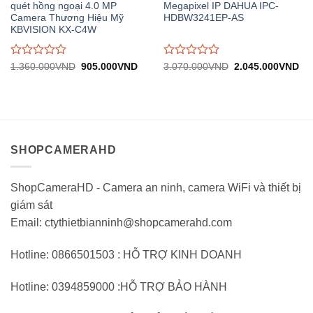
quét hồng ngoại 4.0 MP
Megapixel IP DAHUA IPC-
Camera Thương Hiệu Mỹ
HDBW3241EP-AS
KBVISION KX-C4W
Được
Được
Giá
Giá
Giá
Gi
1.360.000
VND
905.000
VND
3.070.000
VND
2.045.000
VND
gốc:
hiện
gốc:
hiệ
đánh
đánh
1.360.000VND.
tại:
3.070.000VND.
tại:
giá
giá
905.000VND.
2.
0
0
trên
trên
5
5
SHOPCAMERAHD
ShopCameraHD - Camera an ninh, camera WiFi và thiết bị
giám sát
Email: ctythietbianninh@shopcamerahd.com
Hotline: 0866501503 : HỖ TRỢ KINH DOANH
Hotline: 0394859000 :HỖ TRỢ BẢO HÀNH