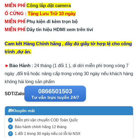
MIỄN PHÍ
Công lắp đặt camera
Ổ CỨNG :
Tặng Lưu Trữ 10 ngày
MIỄN PHÍ
Phụ kiện đi kèm trọn bộ
MIỄN PHÍ
Dây tín hiệu HDMI xem trên tivi
Cam kết Hàng Chính hãng , đầy đủ giấy tờ hợp lệ cho công
trình ,dự án.
►
Bảo Hành
: 24 tháng (1 đổi 1 ), di dời miễn phí trong vòng 7
ngày ,đổi trả hoặc nâng cấp trong vòng 30 ngày nếu khách hàng
không hài lòng sản phẩm
0866501503
SDT/Zalo
Tư vấn trực tuyến 24/7
🎁
Khuyến mãi
Miễn phí vận chuyển COD Toàn Quốc
Bảo hành chính hãng 12 tháng
1 đổi 1 trong 30 ngày nếu có lỗi từ NSX