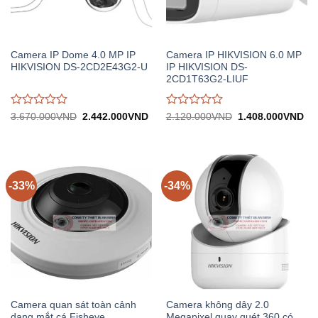
Camera IP Dome 4.0 MP IP
Camera IP HIKVISION 6.0 MP
HIKVISION DS-2CD2E43G2-U
IP HIKVISION DS-
2CD1T63G2-LIUF
Được
Được
Giá
Giá
Giá
Gi
3.670.000
VND
2.442.000
VND
2.120.000
VND
1.408.000
VND
gốc:
hiện
gốc:
hiệ
đánh
đánh
3.670.000VND.
tại:
2.120.000VND.
tại:
giá
giá
2.442.000VND.
1.
0
0
trên
trên
5
5
-33%
-34%
Camera quan sát toàn cảnh
Camera không dây 2.0
dạng mắt cá Fisheye
Megapixel quay quét 360 có