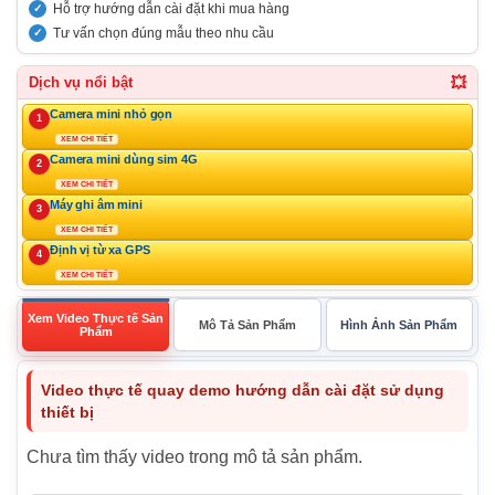
Hỗ trợ hướng dẫn cài đặt khi mua hàng
Tư vấn chọn đúng mẫu theo nhu cầu
💥
Dịch vụ nổi bật
Camera mini nhỏ gọn
1
XEM CHI TIẾT
Camera mini dùng sim 4G
2
XEM CHI TIẾT
Máy ghi âm mini
3
XEM CHI TIẾT
Định vị từ xa GPS
4
XEM CHI TIẾT
Xem Video Thực tế Sản
Mô Tả Sản Phẩm
Hình Ảnh Sản Phẩm
Phẩm
Video thực tế quay demo hướng dẫn cài đặt sử dụng
thiết bị
Chưa tìm thấy video trong mô tả sản phẩm.