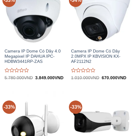
-33%
-34%
Camera IP Dome Có Dây 4.0
Camera IP Dome Có Dây
Megapixel IP DAHUA IPC-
2.0MPX IP KBVISION KX-
HDBW3441RP-ZAS
AF2112N2
Được
Được
Giá
Giá
Giá
Giá
5.780.000
VND
3.849.000
VND
1.010.000
VND
670.000
VND
gốc:
hiện
gốc:
hiện
đánh
đánh
5.780.000VND.
tại:
1.010.000VND.
tại:
giá
giá
3.849.000VND.
670.
0
0
trên
trên
5
5
-33%
-33%