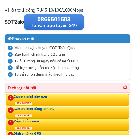
– Hỗ trợ 1 cổng RJ45 10/100/1000Mbps.
0866501503
SDT/Zalo
Tư vấn trực tuyến 24/7
🎁
Khuyến mãi
Miễn phí vận chuyển COD Toàn Quốc
Bảo hành chính hãng 12 tháng
1 đổi 1 trong 30 ngày nếu có lỗi từ NSX
Hỗ trợ hướng dẫn cài đặt khi mua hàng
Tư vấn chọn đúng mẫu theo nhu cầu
💥
Dịch vụ nổi bật
Camera mini nhỏ gọn
1
XEM CHI TIẾT
Camera mini dùng sim 4G
2
XEM CHI TIẾT
Máy ghi âm mini
3
XEM CHI TIẾT
Định vị từ xa GPS
4