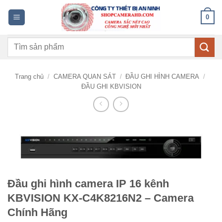
Bỏ
0
qua
nội
Tìm
dung
kiếm:
Trang chủ
/
CAMERA QUAN SÁT
/
ĐẦU GHI HÌNH CAMERA
/
ĐẦU GHI KBVISION
Đầu ghi hình camera IP 16 kênh
KBVISION KX-C4K8216N2 – Camera
Chính Hãng