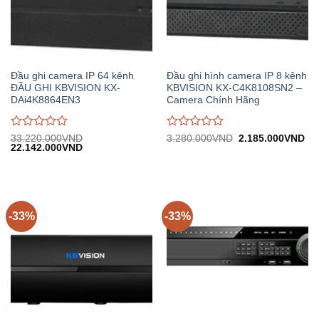
Đầu ghi camera IP 64 kênh
Đầu ghi hình camera IP 8 kênh
ĐẦU GHI KBVISION KX-
KBVISION KX-C4K8108SN2 –
DAi4K8864EN3
Camera Chính Hãng
Được
Được
Giá
Gi
33.220.000
VND
3.280.000
VND
2.185.000
VND
Giá
Giá
gốc:
hiệ
22.142.000
VND
đánh
đánh
gốc:
hiện
3.280.000VND.
tại:
giá
giá
33.220.000VND.
tại:
2.
0
0
22.142.000VND.
trên
trên
5
5
-33%
-33%