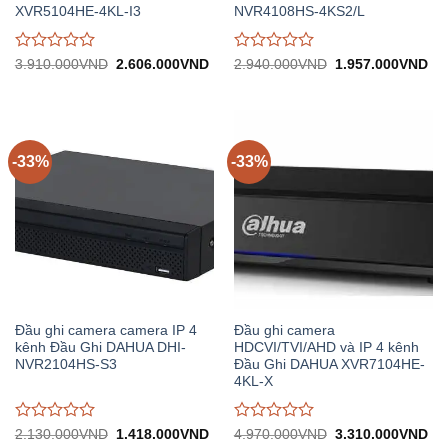
XVR5104HE-4KL-I3
NVR4108HS-4KS2/L
Được
Được
Giá
Giá
Giá
Gi
3.910.000
VND
2.606.000
VND
2.940.000
VND
1.957.000
VND
gốc:
hiện
gốc:
hiệ
đánh
đánh
3.910.000VND.
tại:
2.940.000VND.
tại:
giá
giá
2.606.000VND.
1.
0
0
trên
trên
5
5
-33%
-33%
Đầu ghi camera camera IP 4
Đầu ghi camera
kênh Đầu Ghi DAHUA DHI-
HDCVI/TVI/AHD và IP 4 kênh
NVR2104HS-S3
Đầu Ghi DAHUA XVR7104HE-
4KL-X
Được
Được
Giá
Giá
Giá
Gi
2.130.000
VND
1.418.000
VND
4.970.000
VND
3.310.000
VND
gốc:
hiện
gốc:
hiệ