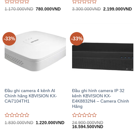
Được
Được
Giá
Giá
Giá
Gi
1.170.000
VND
780.000
VND
3.300.000
VND
2.199.000
VND
gốc:
hiện
gốc:
hiệ
đánh
đánh
1.170.000VND.
tại:
3.300.000VND.
tại:
giá
giá
780.000VND.
2.
0
0
trên
trên
5
5
-33%
-33%
Đầu ghi camera 4 kênh AI
Đầu ghi hình camera IP 32
Chính hãng KBVISION KX-
kênh KBVISION KX-
CAi7104TH1
E4K8832N4 – Camera Chính
Hãng
Được
Được
Giá
Giá
1.830.000
VND
1.220.000
VND
24.900.000
VND
gốc:
hiện
Giá
Giá
16.594.500
VND
đánh
đánh
1.830.000VND.
tại:
gốc:
hiện
giá
giá
1.220.000VND.
24.900.000VND.
tại:
0
0