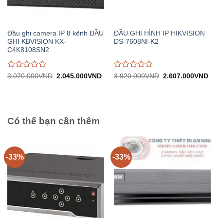
Đầu ghi camera IP 8 kênh ĐẦU
ĐẦU GHI HÌNH IP HIKVISION
GHI KBVISION KX-
DS-7608NI-K2
C4K8108SN2
Được
Được
Giá
Giá
Giá
Gi
3.070.000
VND
2.045.000
VND
3.920.000
VND
2.607.000
VND
gốc:
hiện
gốc:
hiệ
đánh
đánh
3.070.000VND.
tại:
3.920.000VND.
tại:
giá
giá
2.045.000VND.
2.
0
0
trên
trên
5
5
Có thể bạn cần thêm
-33%
-33%