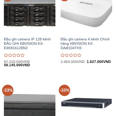
Đầu ghi camera IP 128 kênh
Đầu ghi camera 4 kênh Chính
ĐẦU GHI KBVISION KX-
hãng KBVISION KX-
E4K816128N2
DAi8104TH3
Được
Được
Giá
Gi
87.220.000
VND
2.450.000
VND
1.627.000
VND
Giá
Giá
gốc:
hiệ
58.145.000
VND
đánh
đánh
gốc:
hiện
2.450.000VND.
tại:
giá
giá
87.220.000VND.
tại:
1.
0
0
58.145.000VND.
trên
trên
5
5
-33%
-33%