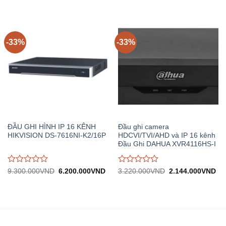
đánh
đánh
2.130.000VND.
tại:
4.970.000VND.
tại:
giá
giá
1.418.000VND.
3.
0
0
trên
trên
5
5
-33%
-33%
ĐẦU GHI HÌNH IP 16 KÊNH
Đầu ghi camera
HIKVISION DS-7616NI-K2/16P
HDCVI/TVI/AHD và IP 16 kênh
Đầu Ghi DAHUA XVR4116HS-I
Được
Được
Giá
Giá
Giá
Gi
9.300.000
VND
6.200.000
VND
3.220.000
VND
2.144.000
VND
gốc:
hiện
gốc:
hiệ
đánh
đánh
9.300.000VND.
tại:
3.220.000VND.
tại:
giá
giá
6.200.000VND.
2.
0
0
trên
trên
5
5