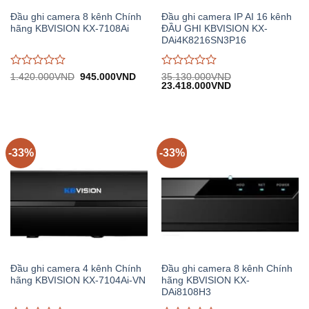
Đầu ghi camera 8 kênh Chính
Đầu ghi camera IP AI 16 kênh
hãng KBVISION KX-7108Ai
ĐẦU GHI KBVISION KX-
DAi4K8216SN3P16
Được
Được
Giá
Giá
1.420.000
VND
945.000
VND
35.130.000
VND
gốc:
hiện
Giá
Giá
23.418.000
VND
đánh
đánh
1.420.000VND.
tại:
gốc:
hiện
giá
giá
945.000VND.
35.130.000VND.
tại:
0
0
23.418.000VND.
trên
trên
5
5
-33%
-33%
Đầu ghi camera 4 kênh Chính
Đầu ghi camera 8 kênh Chính
hãng KBVISION KX-7104Ai-VN
hãng KBVISION KX-
DAi8108H3