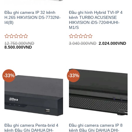
Đầu ghi camera IP 32 kênh
Đầu ghi hình Hybrid TVI-IP 4
H.265 HIKVISION DS-7732NI-
kênh TURBO ACUSENSE
I4(B)
HIKVISION iDS-7204HUHI-
M1/S
Được
Được
Giá
Gi
12.750.000
VND
3.040.000
VND
2.024.000
VND
Giá
Giá
gốc:
hiệ
8.500.000
VND
đánh
đánh
gốc:
hiện
3.040.000VND.
tại:
giá
giá
12.750.000VND.
tại:
2.
0
0
8.500.000VND.
trên
trên
5
5
-33%
-33%
Đầu ghi camera Penta-brid 4
Đầu ghi camera camera IP 8
kênh Đầu Ghi DAHUA DH-
kênh Đầu Ghi DAHUA DHI-