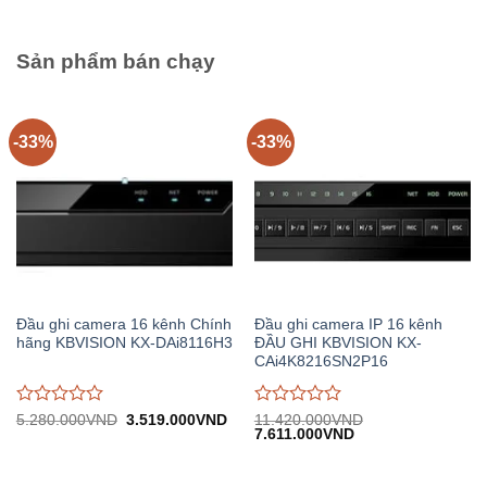
16.594.500VND.
trên
trên
5
5
Sản phẩm bán chạy
-33%
-33%
Đầu ghi camera 16 kênh Chính
Đầu ghi camera IP 16 kênh
hãng KBVISION KX-DAi8116H3
ĐẦU GHI KBVISION KX-
CAi4K8216SN2P16
Được
Được
Giá
Giá
5.280.000
VND
3.519.000
VND
11.420.000
VND
gốc:
hiện
Giá
Giá
7.611.000
VND
đánh
đánh
5.280.000VND.
tại:
gốc:
hiện
giá
giá
3.519.000VND.
11.420.000VND.
tại:
0
0
7.611.000VND.