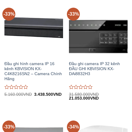
trên
trên
5
5
-33%
-33%
Đầu ghi hình camera IP 16
Đầu ghi camera IP 32 kênh
kênh KBVISION KX-
ĐẦU GHI KBVISION KX-
C4K8216SN2 – Camera Chính
DAi8832H3
Hãng
Được
Được
Giá
Giá
5.160.000
VND
3.438.500
VND
31.580.000
VND
gốc:
hiện
Giá
Giá
21.053.000
VND
đánh
đánh
5.160.000VND.
tại:
gốc:
hiện
giá
giá
3.438.500VND.
31.580.000VND.
tại:
0
0
21.053.000VND.
trên
trên
5
5
-33%
-34%