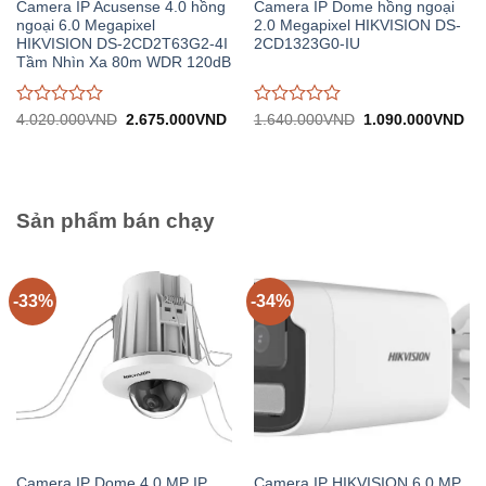
Camera IP Acusense 4.0 hồng
Camera IP Dome hồng ngoại
ngoại 6.0 Megapixel
2.0 Megapixel HIKVISION DS-
HIKVISION DS-2CD2T63G2-4I
2CD1323G0-IU
Tầm Nhìn Xa 80m WDR 120dB
Được
Được
Giá
Giá
Giá
Gi
4.020.000
VND
2.675.000
VND
1.640.000
VND
1.090.000
VND
gốc:
hiện
gốc:
hiệ
đánh
đánh
4.020.000VND.
tại:
1.640.000VND.
tại:
giá
giá
2.675.000VND.
1.
0
0
trên
trên
5
5
Sản phẩm bán chạy
-33%
-34%
Camera IP Dome 4.0 MP IP
Camera IP HIKVISION 6.0 MP