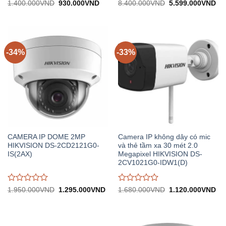
Được
Được
Giá
Giá
Giá
Gi
1.400.000
VND
930.000
VND
8.400.000
VND
5.599.000
VND
gốc:
hiện
gốc:
hiệ
đánh
đánh
1.400.000VND.
tại:
8.400.000VND.
tại:
giá
giá
930.000VND.
5.
0
0
trên
trên
5
5
-34%
-33%
CAMERA IP DOME 2MP
Camera IP không dây có mic
HIKVISION DS-2CD2121G0-
và thẻ tầm xa 30 mét 2.0
IS(2AX)
Megapixel HIKVISION DS-
2CV1021G0-IDW1(D)
Được
Được
Giá
Giá
Giá
Gi
1.950.000
VND
1.295.000
VND
1.680.000
VND
1.120.000
VND
gốc:
hiện
gốc:
hiệ
đánh
đánh
1.950.000VND.
tại:
1.680.000VND.
tại:
giá
giá
1.295.000VND.
1.
0
0
trên
trên