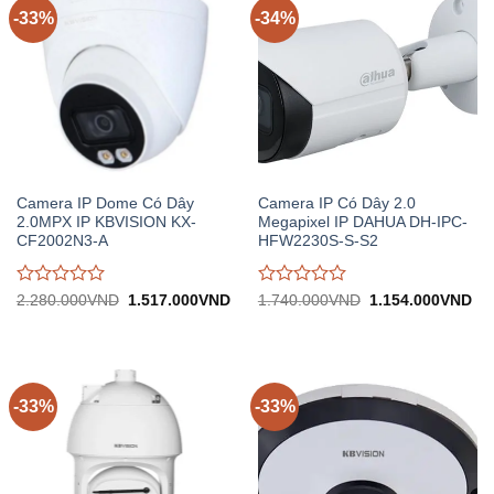
-33%
-34%
Camera IP Dome Có Dây
Camera IP Có Dây 2.0
2.0MPX IP KBVISION KX-
Megapixel IP DAHUA DH-IPC-
CF2002N3-A
HFW2230S-S-S2
Được
Được
Giá
Giá
Giá
Gi
2.280.000
VND
1.517.000
VND
1.740.000
VND
1.154.000
VND
gốc:
hiện
gốc:
hiệ
đánh
đánh
2.280.000VND.
tại:
1.740.000VND.
tại:
giá
giá
1.517.000VND.
1.
0
0
trên
trên
5
5
-33%
-33%