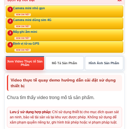
Camera mini nhỏ gọn
1
XEM CHI TIẾT
Camera mini dùng sim 4G
2
XEM CHI TIẾT
Máy ghi âm mini
3
XEM CHI TIẾT
Định vị từ xa GPS
4
XEM CHI TIẾT
Xem Video Thực tế Sản
Mô Tả Sản Phẩm
Hình Ảnh Sản Phẩm
Phẩm
Video thực tế quay demo hướng dẫn cài đặt sử dụng
thiết bị
Chưa tìm thấy video trong mô tả sản phẩm.
Lưu ý sử dụng hợp pháp:
Chỉ sử dụng thiết bị cho mục đích quan sát
an ninh, bảo vệ tài sản và tại khu vực được phép. Không sử dụng để
xâm phạm quyền riêng tư, ghi hình trái phép hoặc vi phạm pháp luật.