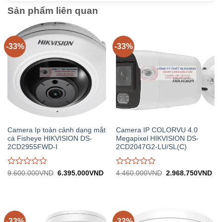
Sản phẩm liên quan
-33%
-33%
Camera Ip toàn cảnh dạng mắt
Camera IP COLORVU 4.0
cá Fisheye HIKVISION DS-
Megapixel HIKVISION DS-
2CD2955FWD-I
2CD2047G2-LU/SL(C)
Được
Được
Giá
Giá
Giá
Gi
9.600.000
VND
6.395.000
VND
4.460.000
VND
2.968.750
VND
gốc:
hiện
gốc:
hiệ
đánh
đánh
9.600.000VND.
tại:
4.460.000VND.
tại:
giá
giá
6.395.000VND.
2.
0
0
trên
trên
5
5
-33%
-33%