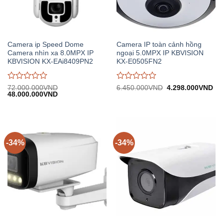
Camera ip Speed Dome
Camera IP toàn cảnh hồng
Camera nhìn xa 8.0MPX IP
ngoại 5.0MPX IP KBVISION
KBVISION KX-EAi8409PN2
KX-E0505FN2
Được
Được
Giá
Gi
72.000.000
VND
6.450.000
VND
4.298.000
VND
Giá
Giá
gốc:
hiệ
48.000.000
VND
đánh
đánh
gốc:
hiện
6.450.000VND.
tại:
giá
giá
72.000.000VND.
tại:
4.
0
0
48.000.000VND.
trên
trên
5
5
-34%
-34%