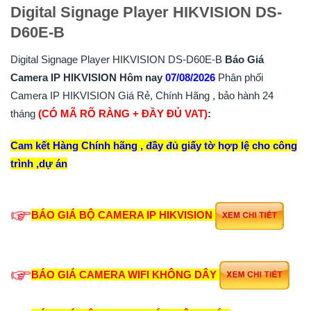
Digital Signage Player HIKVISION DS-
D60E-B
Digital Signage Player HIKVISION DS-D60E-B
Báo Giá
Camera IP HIKVISION Hôm nay
07/08/2026
Phân phối
Camera IP HIKVISION Giá Rẻ, Chính Hãng , bảo hành 24
tháng
(CÓ MÃ RÕ RÀNG + ĐẦY ĐỦ VAT)
:
Cam kết Hàng Chính hãng , đầy đủ giấy tờ hợp lệ cho công
trình ,dự án
BÁO GIÁ BỘ CAMERA IP HIKVISION
BÁO GIÁ CAMERA WIFI KHÔNG DÂY