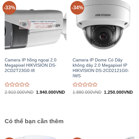
5
5
-33%
-34%
Camera IP hồng ngoại 2.0
Camera IP Dome Có Dây
Megapixel HIKVISION DS-
không dây 2.0 Megapixel IP
2CD2T23G0-I8
HIKVISION DS-2CD2121G0-
IWS
Được
Được
Giá
Giá
Giá
Gi
2.910.000
VND
1.940.000
VND
1.880.000
VND
1.250.000
VND
gốc:
hiện
gốc:
hiệ
đánh
đánh
2.910.000VND.
tại:
1.880.000VND.
tại:
giá
giá
1.940.000VND.
1.
0
0
trên
trên
5
5
Có thể bạn cần thêm