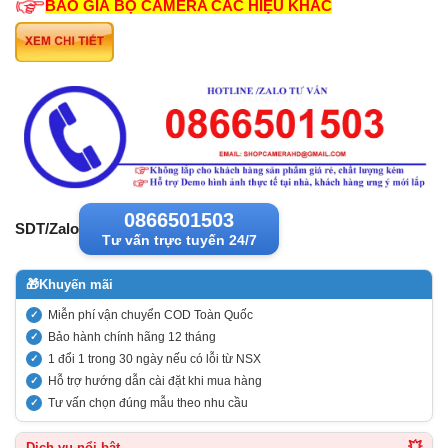
BÁO GIÁ BỘ CAMERA CÁC HIỆU KHÁC
0866501503
SDT/Zalo
Tư vấn trực tuyến 24/7
🎁
Khuyến mãi
Miễn phí vận chuyển COD Toàn Quốc
Bảo hành chính hãng 12 tháng
1 đổi 1 trong 30 ngày nếu có lỗi từ NSX
Hỗ trợ hướng dẫn cài đặt khi mua hàng
Tư vấn chọn đúng mẫu theo nhu cầu
💥
Dịch vụ nổi bật