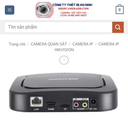
Bỏ
0
qua
nội
Tìm
dung
kiếm:
Trang chủ
/
CAMERA QUAN SÁT
/
CAMERA IP
/
CAMERA IP
HIKVISION