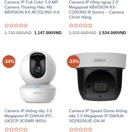
Camera IP Full Color 2.0 MP
Camera IP hồng ngoại 2.0
Camera Thương Hiệu Mỹ
Megapixel KBVISION KX-
KBVISION KX-AF2013N3-V-A
C2003N3-B (6mm) – Camera
Chính Hãng
Được
Được
Giá
Giá
Giá
Gi
1.730.000
VND
1.147.000
VND
2.310.000
VND
1.534.000
VND
gốc:
hiện
gốc:
hiệ
đánh
đánh
1.730.000VND.
tại:
2.310.000VND.
tại:
giá
giá
1.147.000VND.
1.
0
0
trên
trên
5
5
-34%
-33%
Camera IP không dây 3.0
Camera IP Speed Dome không
Megapixel IP DAHUA IPC-
dây 2.0 Megapixel IP DAHUA
GK2CP-3C0WR IMOU
SD29204UE-GN-W