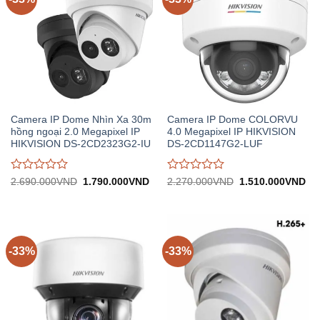
Camera IP Dome Nhìn Xa 30m
Camera IP Dome COLORVU
hồng ngoại 2.0 Megapixel IP
4.0 Megapixel IP HIKVISION
HIKVISION DS-2CD2323G2-IU
DS-2CD1147G2-LUF
Được
Được
Giá
Giá
Giá
Gi
2.690.000
VND
1.790.000
VND
2.270.000
VND
1.510.000
VND
gốc:
hiện
gốc:
hiệ
đánh
đánh
2.690.000VND.
tại:
2.270.000VND.
tại:
giá
giá
1.790.000VND.
1.
0
0
trên
trên
5
5
-33%
-33%