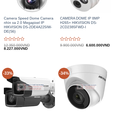
Camera Speed Dome Camera
CAMERA DOME IP 8MP
nhìn xa 2.0 Megapixel IP
H265+ HIKVISION DS-
HIKVISION DS-2DE4A225IW-
2CD2385FWD-I
DE(S6)
Được
Được
Giá
Gi
12.350.000
VND
9.900.000
VND
6.600.000
VND
Giá
Giá
gốc:
hiệ
8.227.000
VND
đánh
đánh
gốc:
hiện
9.900.000VND.
tại:
giá
giá
12.350.000VND.
tại:
6.
0
0
8.227.000VND.
trên
trên
5
5
-33%
-34%