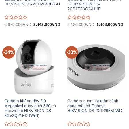
HIKVISION DS-2CD2E43G2-U
IP HIKVISION DS-
2CD1T63G2-LIUF
Được
Được
Giá
Giá
Giá
Gi
3.670.000
VND
2.442.000
VND
2.120.000
VND
1.408.000
VND
gốc:
hiện
gốc:
hiệ
đánh
đánh
3.670.000VND.
tại:
2.120.000VND.
tại:
giá
giá
2.442.000VND.
1.
0
0
trên
trên
5
5
-34%
-33%
Camera không dây 2.0
Camera quan sát toàn cảnh
Megapixel quay quét 360 có
dạng mắt cá Fisheye
mic và thẻ HIKVISION DS-
HIKVISION DS-2CD2935FWD-I
2CV2Q21FD-IW(B)