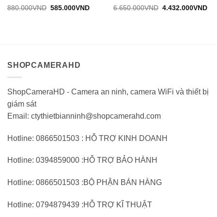
Được
Được
Giá
Giá
Giá
Gi
880.000
VND
585.000
VND
6.650.000
VND
4.432.000
VND
gốc:
hiện
gốc:
hiệ
đánh
đánh
880.000VND.
tại:
6.650.000VND.
tại:
giá
giá
585.000VND.
4.
0
0
trên
trên
5
5
SHOPCAMERAHD
ShopCameraHD - Camera an ninh, camera WiFi và thiết bị
giám sát
Email: ctythietbianninh@shopcamerahd.com
Hotline: 0866501503 : HỖ TRỢ KINH DOANH
Hotline: 0394859000 :HỖ TRỢ BẢO HÀNH
Hotline: 0866501503 :BỘ PHẬN BÁN HÀNG
Hotline: 0794879439 :HỖ TRỢ KĨ THUẬT