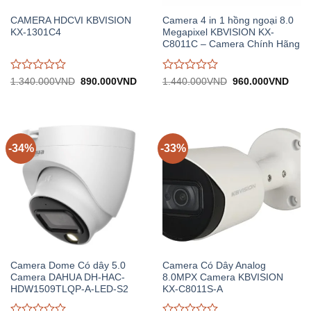
CAMERA HDCVI KBVISION
Camera 4 in 1 hồng ngoại 8.0
KX-1301C4
Megapixel KBVISION KX-
C8011C – Camera Chính Hãng
Được
Được
Giá
Giá
Giá
Giá
1.340.000
VND
890.000
VND
1.440.000
VND
960.000
VND
gốc:
hiện
gốc:
hiện
đánh
đánh
1.340.000VND.
tại:
1.440.000VND.
tại:
giá
giá
890.000VND.
960.
0
0
trên
trên
5
5
-34%
-33%
Camera Dome Có dây 5.0
Camera Có Dây Analog
Camera DAHUA DH-HAC-
8.0MPX Camera KBVISION
HDW1509TLQP-A-LED-S2
KX-C8011S-A