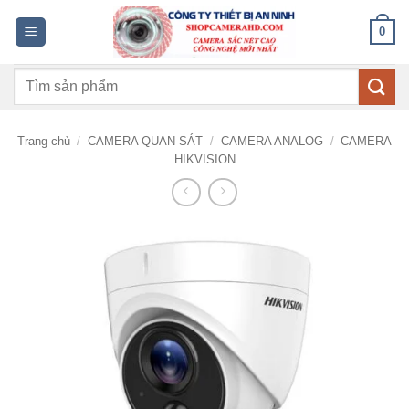
Bỏ
0
qua
nội
Tìm
dung
kiếm:
Trang chủ
/
CAMERA QUAN SÁT
/
CAMERA ANALOG
/
CAMERA
HIKVISION