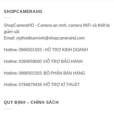
5
5
SHOPCAMERAHD
ShopCameraHD - Camera an ninh, camera WiFi và thiết bị
giám sát
Email: ctythietbianninh@shopcamerahd.com
Hotline: 0866501503 : HỖ TRỢ KINH DOANH
Hotline: 0394859000 :HỖ TRỢ BẢO HÀNH
Hotline: 0866501503 :BỘ PHẬN BÁN HÀNG
Hotline: 0794879439 :HỖ TRỢ KĨ THUẬT
QUY ĐỊNH – CHÍNH SÁCH