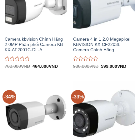
Camera kbvision Chính Hãng
Camera 4 in 1 2.0 Megapixel
2.0MP Phân phối Camera KB
KBVISION KX-CF2203L –
KX-AF2001C-DL-A
Camera Chính Hãng
Được
Được
Giá
Giá
Giá
Giá
700.000
VND
464.000
VND
900.000
VND
599.000
VND
gốc:
hiện
gốc:
hiện
đánh
đánh
700.000VND.
tại:
900.000VND.
tại:
giá
giá
464.000VND.
599.0
0
0
trên
trên
5
5
-34%
-33%