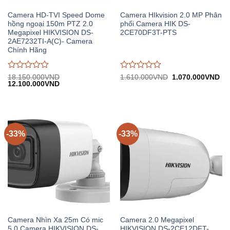
Camera HD-TVI Speed Dome
Camera HIkvision 2.0 MP Phân
hồng ngoại 150m PTZ 2.0
phối Camera HIK DS-
Megapixel HIKVISION DS-
2CE70DF3T-PTS
2AE7232TI-A(C)- Camera
Chính Hãng
Được
Được
Giá
Gi
18.150.000
VND
1.610.000
VND
1.070.000
VND
Giá
Giá
gốc:
hiệ
12.100.000
VND
đánh
đánh
gốc:
hiện
1.610.000VND.
tại:
giá
giá
18.150.000VND.
tại:
1.
0
0
12.100.000VND.
trên
trên
5
5
-33%
-33%
Camera Nhìn Xa 25m Có mic
Camera 2.0 Megapixel
5.0 Camera HIKVISION DS-
HIKVISION DS-2CE12DFT-