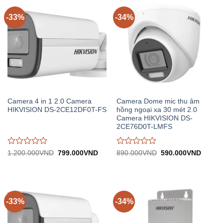
-33%
-34%
Camera 4 in 1 2.0 Camera
Camera Dome mic thu âm
HIKVISION DS-2CE12DF0T-FS
hồng ngoại xa 30 mét 2.0
Camera HIKVISION DS-
2CE76D0T-LMFS
Được
Được
Giá
Giá
Giá
Giá
1.200.000
VND
799.000
VND
890.000
VND
590.000
VND
gốc:
hiện
gốc:
hiện
đánh
đánh
1.200.000VND.
tại:
890.000VND.
tại:
giá
giá
799.000VND.
590.0
0
0
trên
trên
5
5
-33%
-34%