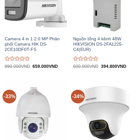
Camera 4 in 1 2.0 MP Phân
Nguồn tổng 4 kênh 48W
phối Camera HIK DS-
HIKVISION DS-2FA1225-
2CE10DF0T-FS
C4(EUR)
Được
Được
Giá
Giá
Giá
Giá
990.000
VND
659.000
VND
600.000
VND
394.800
VND
gốc:
hiện
gốc:
hiện
đánh
đánh
990.000VND.
tại:
600.000VND.
tại:
giá
giá
659.000VND.
394.8
0
0
trên
trên
5
5
-33%
-34%