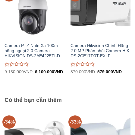
Camera PTZ Nhìn Xa 100m
Camera Hikvision Chính Hãng
hồng ngoại 2.0 Camera
2.0 MP Phân phối Camera HIK
HIKVISION DS-2AE4225TI-D
DS-2CE17D0T-EXLF
Được
Được
Giá
Giá
Giá
Giá
9.150.000
VND
6.100.000
VND
870.000
VND
579.000
VND
gốc:
hiện
gốc:
hiện
đánh
đánh
9.150.000VND.
tại:
870.000VND.
tại:
giá
giá
6.100.000VND.
579.0
0
0
trên
trên
5
5
Có thể bạn cần thêm
-34%
-33%