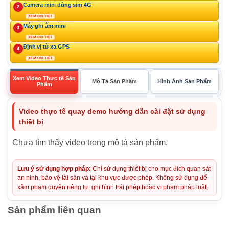
Camera mini dùng sim 4G
2
XEM CHI TIẾT
Máy ghi âm mini
3
XEM CHI TIẾT
Định vị từ xa GPS
4
XEM CHI TIẾT
Xem Video Thực tế Sản
Mô Tả Sản Phẩm
Hình Ảnh Sản Phẩm
Phẩm
Video thực tế quay demo hướng dẫn cài đặt sử dụng
thiết bị
Chưa tìm thấy video trong mô tả sản phẩm.
Lưu ý sử dụng hợp pháp:
Chỉ sử dụng thiết bị cho mục đích quan sát
an ninh, bảo vệ tài sản và tại khu vực được phép. Không sử dụng để
xâm phạm quyền riêng tư, ghi hình trái phép hoặc vi phạm pháp luật.
Sản phẩm liên quan