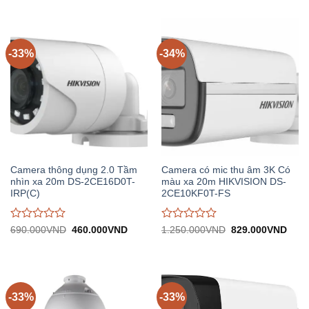
920.000VND.
tại:
860.000VND.
tại:
giá
giá
610.000VND.
570.0
0
0
trên
trên
5
5
-33%
-34%
Camera thông dụng 2.0 Tầm
Camera có mic thu âm 3K Có
nhìn xa 20m DS-2CE16D0T-
màu xa 20m HIKVISION DS-
IRP(C)
2CE10KF0T-FS
Được
Được
Giá
Giá
Giá
Giá
690.000
VND
460.000
VND
1.250.000
VND
829.000
VND
gốc:
hiện
gốc:
hiện
đánh
đánh
690.000VND.
tại:
1.250.000VND.
tại:
giá
giá
460.000VND.
829.
0
0
trên
trên
5
5
-33%
-33%