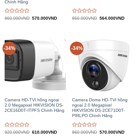
Chính Hãng
Được
Được
Giá
Giá
Giá
Giá
860.000
VND
570.000
VND
850.000
VND
564.000
VND
gốc:
hiện
gốc:
hiện
đánh
đánh
860.000VND.
tại:
850.000VND.
tại:
giá
giá
570.000VND.
564.0
0
0
trên
trên
5
5
-34%
-34%
Camera HD-TVI hồng ngoại
Camera Dome HD-TVI hồng
2.0 Megapixel HIKVISION DS-
ngoại 2.0 Megapixel
2CE16D0T-ITPFS Chính Hãng
HIKVISION DS-2CE71D0T-
PIRLPO Chính Hãng
Được
Được
Giá
Giá
Giá
Giá
920.000
VND
610.000
VND
860.000
VND
570.000
VND
gốc:
hiện
gốc:
hiện
đánh
đánh