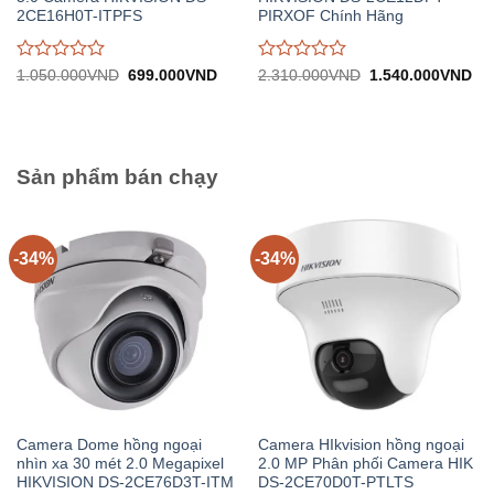
2CE16H0T-ITPFS
PIRXOF Chính Hãng
Được
Được
Giá
Giá
Giá
Gi
1.050.000
VND
699.000
VND
2.310.000
VND
1.540.000
VND
gốc:
hiện
gốc:
hiệ
đánh
đánh
1.050.000VND.
tại:
2.310.000VND.
tại:
giá
giá
699.000VND.
1.
0
0
trên
trên
5
5
Sản phẩm bán chạy
-34%
-34%
Camera Dome hồng ngoại
Camera HIkvision hồng ngoại
nhìn xa 30 mét 2.0 Megapixel
2.0 MP Phân phối Camera HIK
HIKVISION DS-2CE76D3T-ITM
DS-2CE70D0T-PTLTS