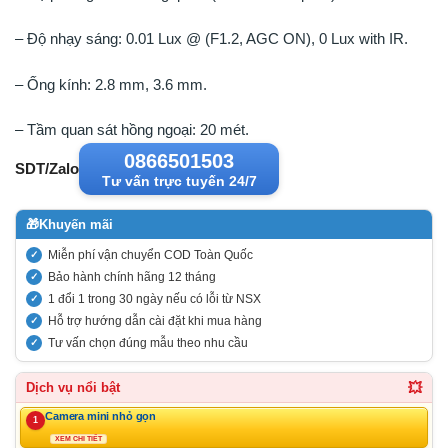
– Độ nhạy sáng: 0.01 Lux @ (F1.2, AGC ON), 0 Lux with IR.
– Ống kính: 2.8 mm, 3.6 mm.
– Tầm quan sát hồng ngoại: 20 mét.
0866501503
SDT/Zalo
Tư vấn trực tuyến 24/7
🎁
Khuyến mãi
Miễn phí vận chuyển COD Toàn Quốc
Bảo hành chính hãng 12 tháng
1 đổi 1 trong 30 ngày nếu có lỗi từ NSX
Hỗ trợ hướng dẫn cài đặt khi mua hàng
Tư vấn chọn đúng mẫu theo nhu cầu
💥
Dịch vụ nổi bật
Camera mini nhỏ gọn
1
XEM CHI TIẾT