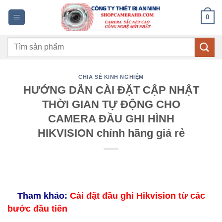
Bỏ
0
qua
nội
Tìm
dung
kiếm:
CHIA SẺ KINH NGHIỆM
HƯỚNG DẪN CÀI ĐẶT CẬP NHẬT
THỜI GIAN TỰ ĐỘNG CHO
CAMERA ĐẦU GHI HÌNH
HIKVISION chính hãng giá rẻ
Tham khảo:
Cài đặt đầu ghi Hikvision từ các
bước đầu tiên