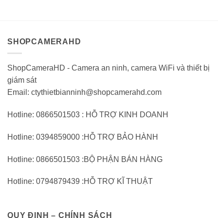
SHOPCAMERAHD
ShopCameraHD - Camera an ninh, camera WiFi và thiết bị
giám sát
Email: ctythietbianninh@shopcamerahd.com
Hotline: 0866501503 : HỖ TRỢ KINH DOANH
Hotline: 0394859000 :HỖ TRỢ BẢO HÀNH
Hotline: 0866501503 :BỘ PHẬN BÁN HÀNG
Hotline: 0794879439 :HỖ TRỢ KĨ THUẬT
QUY ĐỊNH – CHÍNH SÁCH