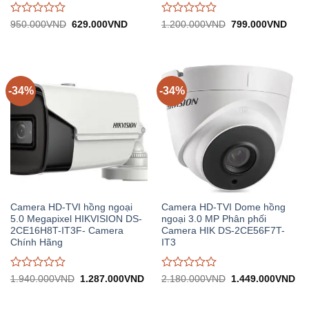
Được
Được
Giá
Giá
Giá
Giá
950.000
VND
629.000
VND
1.200.000
VND
799.000
VND
gốc:
hiện
gốc:
hiện
đánh
đánh
950.000VND.
tại:
1.200.000VND.
tại:
giá
giá
629.000VND.
799.
0
0
trên
trên
5
5
-34%
-34%
Camera HD-TVI hồng ngoại
Camera HD-TVI Dome hồng
5.0 Megapixel HIKVISION DS-
ngoại 3.0 MP Phân phối
2CE16H8T-IT3F- Camera
Camera HIK DS-2CE56F7T-
Chính Hãng
IT3
Được
Được
Giá
Giá
Giá
Gi
1.940.000
VND
1.287.000
VND
2.180.000
VND
1.449.000
VND
gốc:
hiện
gốc:
hiệ
đánh
đánh
1.940.000VND.
tại:
2.180.000VND.
tại:
giá
giá
1.287.000VND.
1.