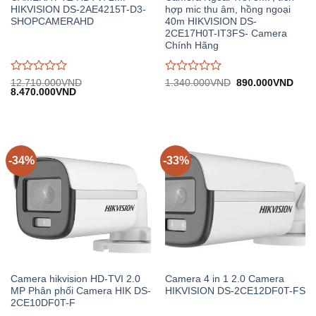
HIKVISION DS-2AE4215T-D3-
hợp mic thu âm, hồng ngoại
SHOPCAMERAHD
40m HIKVISION DS-
2CE17H0T-IT3FS- Camera
Chính Hãng
Được
Được
Giá
Giá
12.710.000
VND
1.340.000
VND
890.000
VND
Giá
Giá
gốc:
hiện
8.470.000
VND
đánh
đánh
gốc:
hiện
1.340.000VND.
tại:
giá
giá
12.710.000VND.
tại:
890.
0
0
8.470.000VND.
trên
trên
5
5
-34%
-33%
Camera hikvision HD-TVI 2.0
Camera 4 in 1 2.0 Camera
MP Phân phối Camera HIK DS-
HIKVISION DS-2CE12DF0T-FS
2CE10DF0T-F