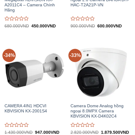
A2011C4 – Camera Chính
HAC-T2A21P-VN
Hãng
Được
Được
Giá
Giá
Giá
Giá
680.000
VND
450.000
VND
900.000
VND
600.000
VND
gốc:
hiện
gốc:
hiện
đánh
đánh
680.000VND.
tại:
900.000VND.
tại:
giá
giá
450.000VND.
600.0
0
0
trên
trên
5
5
-34%
-33%
CAMERA 4IN1 HDCVI
Camera Dome Analog hồng
KBVISION KX-2001S4
ngoại 8.0MPX Camera
KBVISION KX-D4K02C4
Được
Được
Giá
Giá
Giá
Gi
1.430.000
VND
947.000
VND
2.820.000
VND
1.879.500
VND