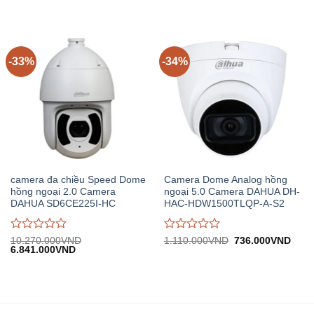
gốc:
hiện
gốc:
hiệ
đánh
đánh
1.430.000VND.
tại:
2.820.000VND.
tại:
giá
giá
947.000VND.
1.
0
0
trên
trên
5
5
-33%
-34%
camera đa chiều Speed Dome
Camera Dome Analog hồng
hồng ngoại 2.0 Camera
ngoại 5.0 Camera DAHUA DH-
DAHUA SD6CE225I-HC
HAC-HDW1500TLQP-A-S2
Được
Được
Giá
Giá
10.270.000
VND
1.110.000
VND
736.000
VND
Giá
Giá
gốc:
hiện
6.841.000
VND
đánh
đánh
gốc:
hiện
1.110.000VND.
tại:
giá
giá
10.270.000VND.
tại:
736.
0
0
6.841.000VND.
trên
trên
5
5