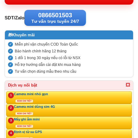
0866501503
SDT/Zalo
Tư vấn trực tuyến 24/7
🎁
Khuyến mãi
Miễn phí vận chuyển COD Toàn Quốc
Bảo hành chính hãng 12 tháng
1 đổi 1 trong 30 ngày nếu có lỗi từ NSX
Hỗ trợ hướng dẫn cài đặt khi mua hàng
Tư vấn chọn đúng mẫu theo nhu cầu
💥
Dịch vụ nổi bật
Camera mini nhỏ gọn
1
XEM CHI TIẾT
Camera mini dùng sim 4G
2
XEM CHI TIẾT
Máy ghi âm mini
3
XEM CHI TIẾT
Định vị từ xa GPS
4