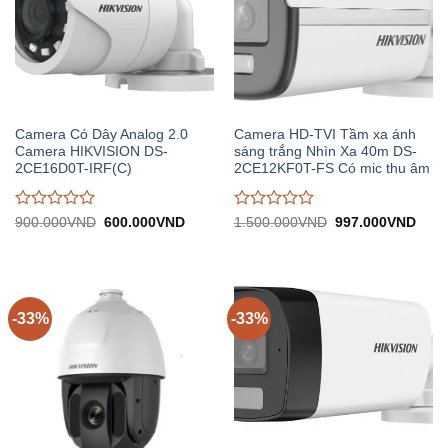
Camera Có Dây Analog 2.0
Camera HD-TVI Tầm xa ánh
Camera HIKVISION DS-
sáng trắng Nhìn Xa 40m DS-
2CE16D0T-IRF(C)
2CE12KF0T-FS Có mic thu âm
Được
Được
Giá
Giá
Giá
Giá
900.000
VND
600.000
VND
1.500.000
VND
997.000
VND
gốc:
hiện
gốc:
hiện
đánh
đánh
900.000VND.
tại:
1.500.000VND.
tại:
giá
giá
600.000VND.
997.
0
0
trên
trên
5
5
-33%
-33%