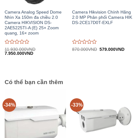
Camera Analog Speed Dome
Camera Hikvision Chính Hãng
Nhìn Xa 150m đa chiều 2.0
2.0 MP Phân phối Camera HIK
Camera HIKVISION DS-
DS-2CE17D0T-EXLF
2AE5225TI-A (E) 25× Zoom
quang, 16× zoom
Được
Được
Giá
Giá
11.930.000
VND
870.000
VND
579.000
VND
Giá
Giá
gốc:
hiện
7.950.000
VND
đánh
đánh
gốc:
hiện
870.000VND.
tại:
giá
giá
11.930.000VND.
tại:
579.0
0
0
7.950.000VND.
trên
trên
5
5
Có thể bạn cần thêm
-34%
-33%