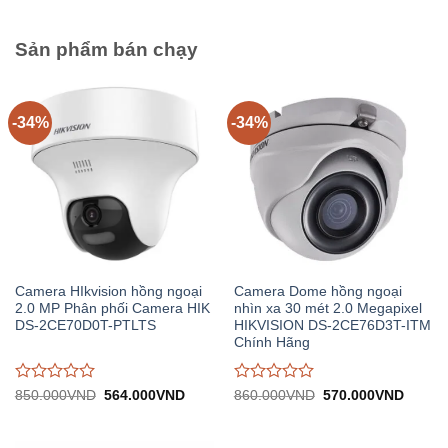
0
0
trên
trên
5
5
Sản phẩm bán chạy
-34%
-34%
Camera HIkvision hồng ngoại
Camera Dome hồng ngoại
2.0 MP Phân phối Camera HIK
nhìn xa 30 mét 2.0 Megapixel
DS-2CE70D0T-PTLTS
HIKVISION DS-2CE76D3T-ITM
Chính Hãng
Được
Được
Giá
Giá
Giá
Giá
850.000
VND
564.000
VND
860.000
VND
570.000
VND
gốc:
hiện
gốc:
hiện
đánh
đánh
850.000VND.
tại:
860.000VND.
tại:
giá
giá
564.000VND.
570.0
0
0