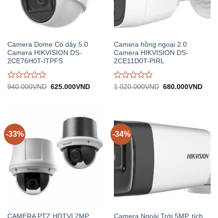
Camera Dome Có dây 5.0
Camera hồng ngoại 2.0
Camera HIKVISION DS-
Camera HIKVISION DS-
2CE76H0T-ITPFS
2CE11D0T-PIRL
Được
Được
Giá
Giá
Giá
Giá
940.000
VND
625.000
VND
1.020.000
VND
680.000
VND
gốc:
hiện
gốc:
hiện
đánh
đánh
940.000VND.
tại:
1.020.000VND.
tại:
giá
giá
625.000VND.
680.
0
0
trên
trên
5
5
-33%
-34%
CAMERA PTZ HDTVI 2MP
Camera Ngoài Trời 5MP, tích