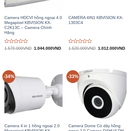
Camera HDCVI hồng ngoại 4.0
CAMERA 4IN1 KBVISION KX-
Megapixel KBVISION KX-
1303C4
C2K13C – Camera Chính
Hãng
Được
Được
Giá
Giá
Giá
Gi
1.570.000
VND
1.044.000
VND
1.520.000
VND
1.012.000
VND
gốc:
hiện
gốc:
hiệ
đánh
đánh
1.570.000VND.
tại:
1.520.000VND.
tại:
giá
giá
1.044.000VND.
1.
0
0
trên
trên
5
5
-34%
-33%
Camera 4 in 1 hồng ngoại 2.0
Camera Dome Có dây hồng
Megapixel KBVISION KX-
ngoại 2.0 Camera DAHUA DH-