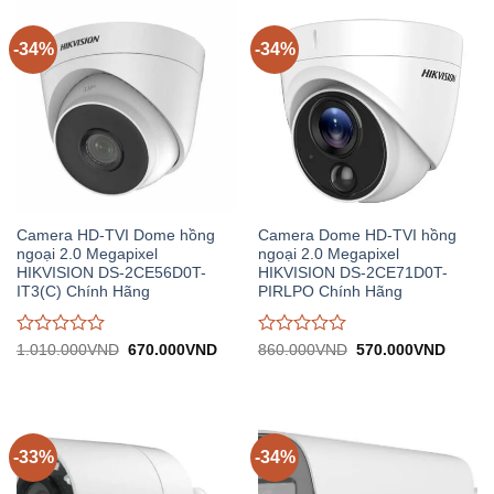
trên
trên
5
5
-34%
-34%
Camera HD-TVI Dome hồng
Camera Dome HD-TVI hồng
ngoại 2.0 Megapixel
ngoại 2.0 Megapixel
HIKVISION DS-2CE56D0T-
HIKVISION DS-2CE71D0T-
IT3(C) Chính Hãng
PIRLPO Chính Hãng
Được
Được
Giá
Giá
Giá
Giá
1.010.000
VND
670.000
VND
860.000
VND
570.000
VND
gốc:
hiện
gốc:
hiện
đánh
đánh
1.010.000VND.
tại:
860.000VND.
tại:
giá
giá
670.000VND.
570.0
0
0
trên
trên
5
5
-33%
-34%