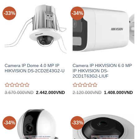
-33%
-34%
Camera IP Dome 4.0 MP IP
Camera IP HIKVISION 6.0 MP
HIKVISION DS-2CD2E43G2-U
IP HIKVISION DS-
2CD1T63G2-LIUF
Được
Được
Giá
Giá
Giá
Gi
3.670.000
VND
2.442.000
VND
2.120.000
VND
1.408.000
VND
gốc:
hiện
gốc:
hiệ
đánh
đánh
3.670.000VND.
tại:
2.120.000VND.
tại:
giá
giá
2.442.000VND.
1.
0
0
trên
trên
5
5
-34%
-33%