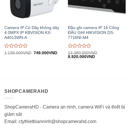
Camera IP Có Dây không dây
Đầu ghi camera IP 16 Cổng
4.0MPX IP KBVISION KX-
ĐẦU GHI HIKVISION DS-
A4013WN-A
7716NI-M4
Được
Được
Giá
Giá
1.130.000
VND
749.000
VND
13.380.000
VND
gốc:
hiện
Giá
Giá
8.920.000
VND
đánh
đánh
1.130.000VND.
tại:
gốc:
hiện
giá
giá
749.000VND.
13.380.000VND.
tại:
0
0
8.920.000VND.
trên
trên
5
5
SHOPCAMERAHD
ShopCameraHD - Camera an ninh, camera WiFi và thiết bị
giám sát
Email: ctythietbianninh@shopcamerahd.com