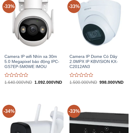
5
5
-33%
-33%
Camera IP wifi Nhìn xa 30m
Camera IP Dome Có Dây
5.0 Megapixel báo động IPC-
2.0MPX IP KBVISION KX-
GS7EP-5M0WE IMOU
C2012AN3
Được
Được
Giá
Giá
Giá
Giá
1.640.000
VND
1.092.000
VND
1.500.000
VND
998.000
VND
gốc:
hiện
gốc:
hiện
đánh
đánh
1.640.000VND.
tại:
1.500.000VND.
tại:
giá
giá
1.092.000VND.
998.
0
0
trên
trên
5
5
-34%
-33%