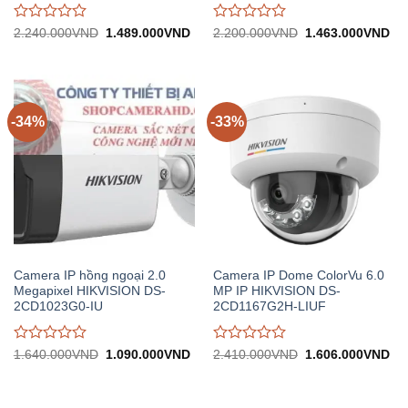
Được
Được
Giá
Giá
Giá
Gi
2.240.000
VND
1.489.000
VND
2.200.000
VND
1.463.000
VND
gốc:
hiện
gốc:
hiệ
đánh
đánh
2.240.000VND.
tại:
2.200.000VND.
tại:
giá
giá
1.489.000VND.
1.
0
0
trên
trên
5
5
-34%
-33%
Camera IP hồng ngoại 2.0
Camera IP Dome ColorVu 6.0
Megapixel HIKVISION DS-
MP IP HIKVISION DS-
2CD1023G0-IU
2CD1167G2H-LIUF
Được
Được
Giá
Giá
Giá
Gi
1.640.000
VND
1.090.000
VND
2.410.000
VND
1.606.000
VND
gốc:
hiện
gốc:
hiệ
đánh
đánh
1.640.000VND.
tại:
2.410.000VND.
tại:
giá
giá
1.090.000VND.
1.
0
0