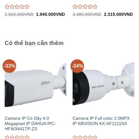
Được
Được
Giá
Giá
Giá
Gi
2.910.000
VND
1.940.000
VND
3.480.000
VND
2.315.000
VND
gốc:
hiện
gốc:
hiệ
đánh
đánh
2.910.000VND.
tại:
3.480.000VND.
tại:
giá
giá
1.940.000VND.
2.
0
0
trên
trên
5
5
Có thể bạn cần thêm
-33%
-34%
Camera IP Có Dây 4.0
Camera IP Full color 2.0MPX
Megapixel IP DAHUA IPC-
IP KBVISION KX-AF2111N3
HFW3441TP-ZS