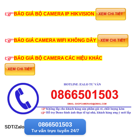
BÁO GIÁ BỘ CAMERA IP HIKVISION
BÁO GIÁ CAMERA WIFI KHÔNG DÂY
BÁO GIÁ BỘ CAMERA CÁC HIỆU KHÁC
0866501503
SDT/Zalo
Tư vấn trực tuyến 24/7