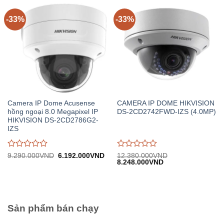
trên
trên
5
5
-33%
-33%
Camera IP Dome Acusense
CAMERA IP DOME HIKVISION
hồng ngoại 8.0 Megapixel IP
DS-2CD2742FWD-IZS (4.0MP)
HIKVISION DS-2CD2786G2-
IZS
Được
Được
Giá
Giá
9.290.000
VND
6.192.000
VND
12.380.000
VND
gốc:
hiện
Giá
Giá
8.248.000
VND
đánh
đánh
9.290.000VND.
tại:
gốc:
hiện
giá
giá
6.192.000VND.
12.380.000VND.
tại:
0
0
8.248.000VND.
trên
trên
5
5
Sản phẩm bán chạy