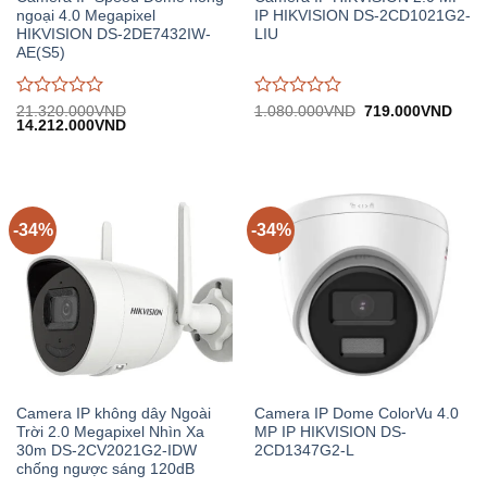
ngoại 4.0 Megapixel
IP HIKVISION DS-2CD1021G2-
HIKVISION DS-2DE7432IW-
LIU
AE(S5)
Được
Được
Giá
Giá
21.320.000
VND
1.080.000
VND
719.000
VND
Giá
Giá
gốc:
hiện
14.212.000
VND
đánh
đánh
gốc:
hiện
1.080.000VND.
tại:
giá
giá
21.320.000VND.
tại:
719.
0
0
14.212.000VND.
trên
trên
5
5
-34%
-34%
Camera IP không dây Ngoài
Camera IP Dome ColorVu 4.0
Trời 2.0 Megapixel Nhìn Xa
MP IP HIKVISION DS-
30m DS-2CV2021G2-IDW
2CD1347G2-L
chống ngược sáng 120dB