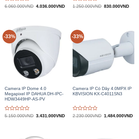
Được
Được
Giá
Giá
Giá
Giá
6.060.000
VND
4.036.000
VND
1.250.000
VND
830.000
VND
gốc:
hiện
gốc:
hiện
đánh
đánh
6.060.000VND.
tại:
1.250.000VND.
tại:
giá
giá
4.036.000VND.
830.
0
0
trên
trên
5
5
-33%
-33%
Camera IP Dome 4.0
Camera IP Có Dây 4.0MPX IP
Megapixel IP DAHUA DH-IPC-
KBVISION KX-C4011SN3
HDW3449HP-AS-PV
Được
Được
Giá
Giá
Giá
Gi
5.150.000
VND
3.431.000
VND
2.230.000
VND
1.484.000
VND
gốc:
hiện
gốc:
hiệ
đánh
đánh
5.150.000VND.
tại:
2.230.000VND.
tại:
giá
giá
3.431.000VND.
1.
0
0
trên
trên