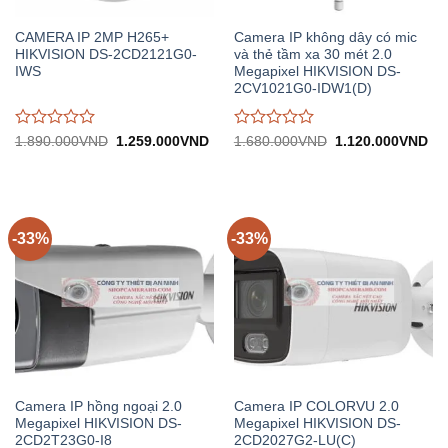
CAMERA IP 2MP H265+
Camera IP không dây có mic
HIKVISION DS-2CD2121G0-
và thẻ tầm xa 30 mét 2.0
IWS
Megapixel HIKVISION DS-
2CV1021G0-IDW1(D)
Được
Được
Giá
Giá
Giá
Gi
1.890.000
VND
1.259.000
VND
1.680.000
VND
1.120.000
VND
gốc:
hiện
gốc:
hiệ
đánh
đánh
1.890.000VND.
tại:
1.680.000VND.
tại:
giá
giá
1.259.000VND.
1.
0
0
trên
trên
5
5
-33%
-33%
Camera IP hồng ngoại 2.0
Camera IP COLORVU 2.0
Megapixel HIKVISION DS-
Megapixel HIKVISION DS-
2CD2T23G0-I8
2CD2027G2-LU(C)