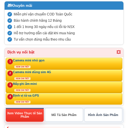
🎁
Khuyến mãi
Miễn phí vận chuyển COD Toàn Quốc
Bảo hành chính hãng 12 tháng
1 đổi 1 trong 30 ngày nếu có lỗi từ NSX
Hỗ trợ hướng dẫn cài đặt khi mua hàng
Tư vấn chọn đúng mẫu theo nhu cầu
💥
Dịch vụ nổi bật
Camera mini nhỏ gọn
1
XEM CHI TIẾT
Camera mini dùng sim 4G
2
XEM CHI TIẾT
Máy ghi âm mini
3
XEM CHI TIẾT
Định vị từ xa GPS
4
XEM CHI TIẾT
Xem Video Thực tế Sản
Mô Tả Sản Phẩm
Hình Ảnh Sản Phẩm
Phẩm