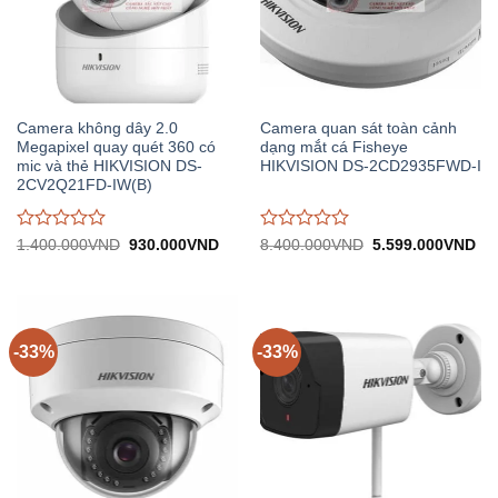
Camera không dây 2.0
Camera quan sát toàn cảnh
Megapixel quay quét 360 có
dạng mắt cá Fisheye
mic và thẻ HIKVISION DS-
HIKVISION DS-2CD2935FWD-I
2CV2Q21FD-IW(B)
Được
Được
Giá
Giá
Giá
Gi
1.400.000
VND
930.000
VND
8.400.000
VND
5.599.000
VND
gốc:
hiện
gốc:
hiệ
đánh
đánh
1.400.000VND.
tại:
8.400.000VND.
tại:
giá
giá
930.000VND.
5.
0
0
trên
trên
5
5
-33%
-33%