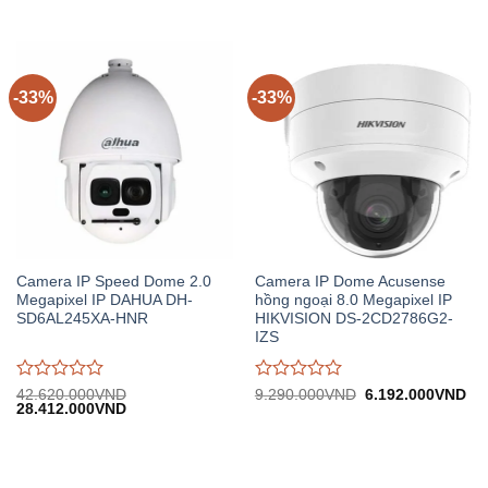
gốc:
hiện
1.210.000VND.
tại:
giá
giá
13.970.000VND.
tại:
802.
0
0
9.310.000VND.
trên
trên
5
5
-33%
-33%
Camera IP Speed Dome 2.0
Camera IP Dome Acusense
Megapixel IP DAHUA DH-
hồng ngoại 8.0 Megapixel IP
SD6AL245XA-HNR
HIKVISION DS-2CD2786G2-
IZS
Được
Được
Giá
Gi
42.620.000
VND
9.290.000
VND
6.192.000
VND
Giá
Giá
gốc:
hiệ
28.412.000
VND
đánh
đánh
gốc:
hiện
9.290.000VND.
tại:
giá
giá
42.620.000VND.
tại:
6.
0
0
28.412.000VND.
trên
trên
5
5