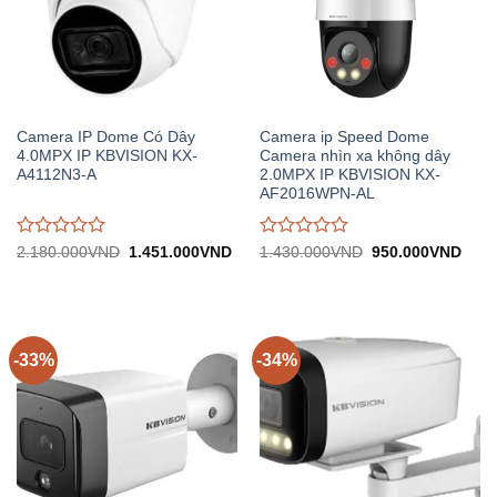
Camera IP Dome Có Dây
Camera ip Speed Dome
4.0MPX IP KBVISION KX-
Camera nhìn xa không dây
A4112N3-A
2.0MPX IP KBVISION KX-
AF2016WPN-AL
Được
Được
Giá
Giá
Giá
Giá
2.180.000
VND
1.451.000
VND
1.430.000
VND
950.000
VND
gốc:
hiện
gốc:
hiện
đánh
đánh
2.180.000VND.
tại:
1.430.000VND.
tại:
giá
giá
1.451.000VND.
950.
0
0
trên
trên
5
5
-33%
-34%