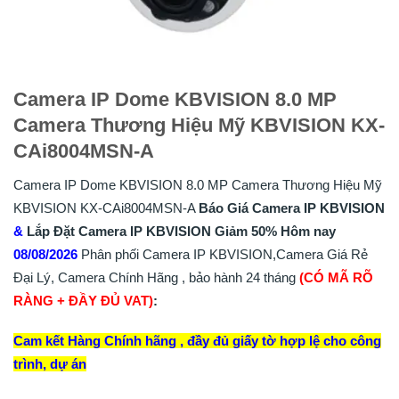
Camera IP Dome KBVISION 8.0 MP
Camera Thương Hiệu Mỹ KBVISION KX-
CAi8004MSN-A
Camera IP Dome KBVISION 8.0 MP Camera Thương Hiệu Mỹ
KBVISION KX-CAi8004MSN-A
Báo Giá Camera IP KBVISION
&
Lắp
Đặt
Camera IP KBVISION
Giảm 50%
Hôm nay
08/08/2026
Phân phối Camera IP KBVISION,Camera Giá Rẻ
Đại Lý, Camera Chính Hãng , bảo hành 24 tháng
(CÓ MÃ RÕ
RÀNG + ĐẦY ĐỦ VAT)
:
Cam kết Hàng Chính hãng , đầy đủ giấy tờ hợp lệ cho công
trình, dự án