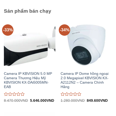
trên
trên
5
5
Sản phẩm bán chạy
-33%
-34%
Camera IP KBVISION 5.0 MP
Camera IP Dome hồng ngoại
Camera Thương Hiệu Mỹ
2.0 Megapixel KBVISION KX-
KBVISION KX-DAi5005MN-
A2112N2 – Camera Chính
EAB
Hãng
Được
Được
Giá
Giá
Giá
Giá
8.470.000
VND
5.646.000
VND
1.280.000
VND
849.600
VND
gốc:
hiện
gốc:
hiện
đánh
đánh
8.470.000VND.
tại:
1.280.000VND.
tại:
giá
giá
5.646.000VND.
849.
0
0