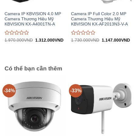
Camera IP KBVISION 4.0 MP
Camera IP Full Color 2.0 MP
Camera Thương Hiệu Mỹ
Camera Thương Hiệu Mỹ
KBVISION KX-A4001TN-A
KBVISION KX-AF2013N3-V-A
Được
Được
Giá
Giá
Giá
Gi
1.970.000
VND
1.312.000
VND
1.730.000
VND
1.147.000
VND
gốc:
hiện
gốc:
hiệ
đánh
đánh
1.970.000VND.
tại:
1.730.000VND.
tại:
giá
giá
1.312.000VND.
1.
0
0
trên
trên
5
5
Có thể bạn cần thêm
-34%
-33%