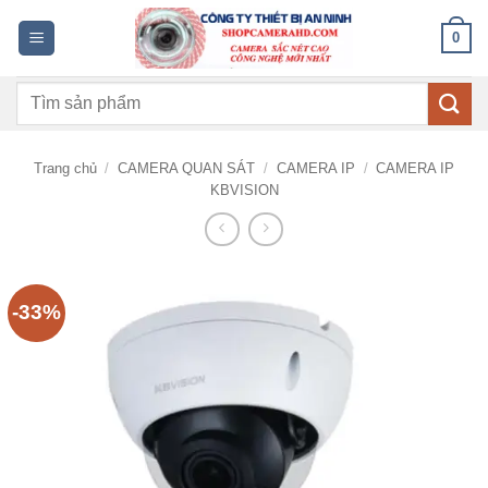
Bỏ
0
qua
nội
Tìm
dung
kiếm:
Trang chủ
/
CAMERA QUAN SÁT
/
CAMERA IP
/
CAMERA IP
KBVISION
-33%