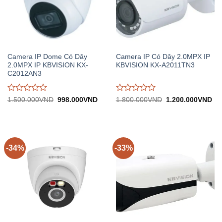
Camera IP Dome Có Dây
Camera IP Có Dây 2.0MPX IP
2.0MPX IP KBVISION KX-
KBVISION KX-A2011TN3
C2012AN3
Được
Được
Giá
Giá
Giá
Gi
1.500.000
VND
998.000
VND
1.800.000
VND
1.200.000
VND
gốc:
hiện
gốc:
hiệ
đánh
đánh
1.500.000VND.
tại:
1.800.000VND.
tại:
giá
giá
998.000VND.
1.
0
0
trên
trên
5
5
-34%
-33%