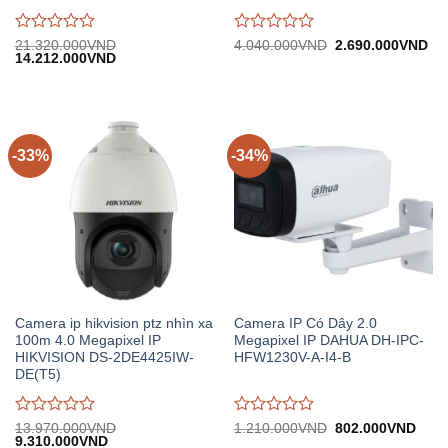
Được
Được
Giá
Gi
21.320.000
VND
4.040.000
VND
2.690.000
VND
Giá
Giá
gốc:
hiệ
14.212.000
VND
đánh
đánh
gốc:
hiện
4.040.000VND.
tại:
giá
giá
21.320.000VND.
tại:
2.
0
0
14.212.000VND.
trên
trên
5
5
-33%
-34%
Camera ip hikvision ptz nhìn xa
Camera IP Có Dây 2.0
100m 4.0 Megapixel IP
Megapixel IP DAHUA DH-IPC-
HIKVISION DS-2DE4425IW-
HFW1230V-A-I4-B
DE(T5)
Được
Được
Giá
Giá
13.970.000
VND
1.210.000
VND
802.000
VND
Giá
Giá
gốc:
hiện
9.310.000
VND
đánh
đánh