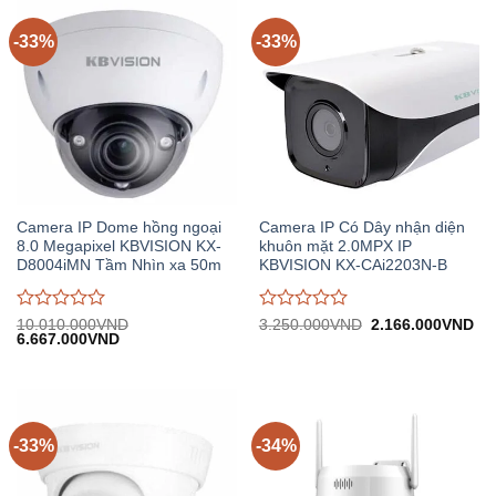
trên
trên
5
5
-33%
-33%
Camera IP Dome hồng ngoại
Camera IP Có Dây nhận diện
8.0 Megapixel KBVISION KX-
khuôn mặt 2.0MPX IP
D8004iMN Tầm Nhìn xa 50m
KBVISION KX-CAi2203N-B
Được
Được
Giá
Gi
10.010.000
VND
3.250.000
VND
2.166.000
VND
Giá
Giá
gốc:
hiệ
6.667.000
VND
đánh
đánh
gốc:
hiện
3.250.000VND.
tại:
giá
giá
10.010.000VND.
tại:
2.
0
0
6.667.000VND.
trên
trên
5
5
-33%
-34%