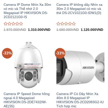
Camera IP Dome Nhìn Xa 30m
Camera IP không dây Nhìn xa
có mic và Thể nhớ 2.0
30m 2.0 Megapixel có mic và
Megapixel IP HIKVISION DS-
thẻ DS-2CV1021G0-IDW1(D)
2CD2121G0-IS
Được
Được
Giá
Giá
Giá
Gi
1.970.000
VND
1.310.000
VND
1.680.000
VND
1.120.000
VND
gốc:
hiện
gốc:
hiệ
đánh
đánh
1.970.000VND.
tại:
1.680.000VND.
tại:
giá
giá
1.310.000VND.
1.
0
0
trên
trên
5
5
-33%
-33%
Camera IP Speed Dome hồng
Camera IP Có Dây Nhìn Xa
ngoại 4.0 Megapixel
40m 8.0 Megapixel IP
HIKVISION DS-2DE7432IW-
HIKVISION DS-2CD2083G2-IU
AE(S5)
Tích hợp mic