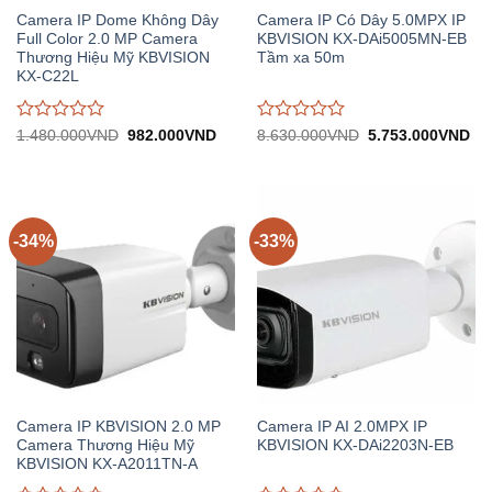
Camera IP Dome Không Dây
Camera IP Có Dây 5.0MPX IP
Full Color 2.0 MP Camera
KBVISION KX-DAi5005MN-EB
Thương Hiệu Mỹ KBVISION
Tầm xa 50m
KX-C22L
Được
Được
Giá
Giá
Giá
Gi
1.480.000
VND
982.000
VND
8.630.000
VND
5.753.000
VND
gốc:
hiện
gốc:
hiệ
đánh
đánh
1.480.000VND.
tại:
8.630.000VND.
tại:
giá
giá
982.000VND.
5.
0
0
trên
trên
5
5
-34%
-33%
Camera IP KBVISION 2.0 MP
Camera IP AI 2.0MPX IP
Camera Thương Hiệu Mỹ
KBVISION KX-DAi2203N-EB
KBVISION KX-A2011TN-A