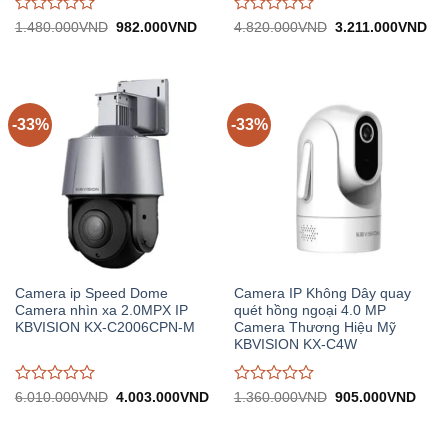
Được
Được
Giá
Giá
Giá
Giá
1.480.000
VND
982.000
VND
4.820.000
VND
3.211.000
VND
gốc:
hiện
gốc:
hiệ
đánh
đánh
1.480.000VND.
tại:
4.820.000VND.
tại:
giá
giá
982.000VND.
3.
0
0
trên
trên
5
5
-33%
-33%
Camera ip Speed Dome
Camera IP Không Dây quay
Camera nhìn xa 2.0MPX IP
quét hồng ngoại 4.0 MP
KBVISION KX-C2006CPN-M
Camera Thương Hiệu Mỹ
KBVISION KX-C4W
Được
Được
Giá
Giá
Giá
Giá
6.010.000
VND
4.003.000
VND
1.360.000
VND
905.000
VND
gốc:
hiện
gốc:
hiện
đánh
đánh
6.010.000VND.
tại:
1.360.000VND.
tại:
giá
giá
4.003.000VND.
905.
0
0