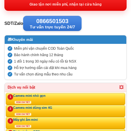
3.831.00
Giao tận nơi miễn phí, nhận tại cửa hàng
0866501503
SDT/Zalo
Tư vấn trực tuyến 24/7
🎁
Khuyến mãi
Miễn phí vận chuyển COD Toàn Quốc
Bảo hành chính hãng 12 tháng
1 đổi 1 trong 30 ngày nếu có lỗi từ NSX
Hỗ trợ hướng dẫn cài đặt khi mua hàng
Tư vấn chọn đúng mẫu theo nhu cầu
💥
Dịch vụ nổi bật
Camera mini nhỏ gọn
1
XEM CHI TIẾT
Camera mini dùng sim 4G
2
XEM CHI TIẾT
Máy ghi âm mini
3
XEM CHI TIẾT