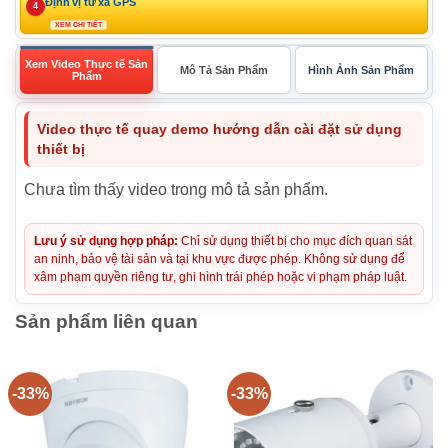
Định vị từ xa GPS
4
XEM CHI TIẾT
Xem Video Thực tế Sản
Mô Tả Sản Phẩm
Hình Ảnh Sản Phẩm
Phẩm
Video thực tế quay demo hướng dẫn cài đặt sử dụng
thiết bị
Chưa tìm thấy video trong mô tả sản phẩm.
Lưu ý sử dụng hợp pháp:
Chỉ sử dụng thiết bị cho mục đích quan sát
an ninh, bảo vệ tài sản và tại khu vực được phép. Không sử dụng để
xâm phạm quyền riêng tư, ghi hình trái phép hoặc vi phạm pháp luật.
Sản phẩm liên quan
-33%
-33%