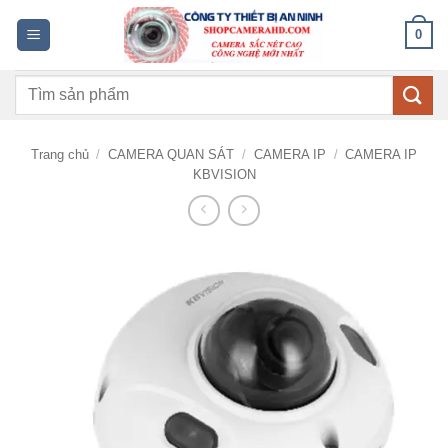
Bỏ
0
qua
nội
Tìm
dung
kiếm:
Trang chủ
/
CAMERA QUAN SÁT
/
CAMERA IP
/
CAMERA IP
KBVISION