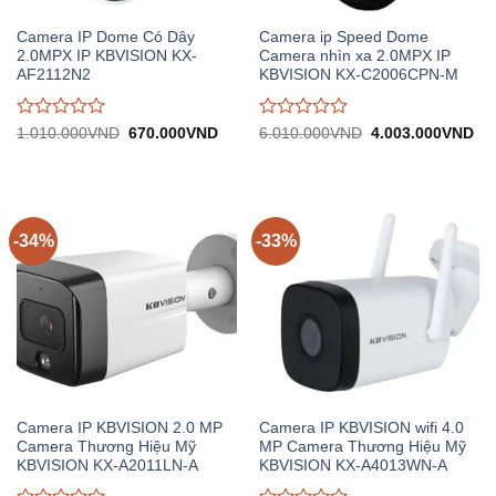
Camera IP Dome Có Dây
Camera ip Speed Dome
2.0MPX IP KBVISION KX-
Camera nhìn xa 2.0MPX IP
AF2112N2
KBVISION KX-C2006CPN-M
Được
Được
Giá
Giá
Giá
Gi
1.010.000
VND
670.000
VND
6.010.000
VND
4.003.000
VND
gốc:
hiện
gốc:
hiệ
đánh
đánh
1.010.000VND.
tại:
6.010.000VND.
tại:
giá
giá
670.000VND.
4.
0
0
trên
trên
5
5
-34%
-33%
Camera IP KBVISION 2.0 MP
Camera IP KBVISION wifi 4.0
Camera Thương Hiệu Mỹ
MP Camera Thương Hiệu Mỹ
KBVISION KX-A2011LN-A
KBVISION KX-A4013WN-A