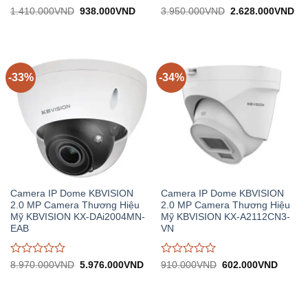
Được
Được
Giá
Giá
Giá
Gi
1.410.000
VND
938.000
VND
3.950.000
VND
2.628.000
VND
gốc:
hiện
gốc:
hiệ
đánh
đánh
1.410.000VND.
tại:
3.950.000VND.
tại:
giá
giá
938.000VND.
2.
0
0
trên
trên
5
5
-33%
-34%
Camera IP Dome KBVISION
Camera IP Dome KBVISION
2.0 MP Camera Thương Hiệu
2.0 MP Camera Thương Hiệu
Mỹ KBVISION KX-DAi2004MN-
Mỹ KBVISION KX-A2112CN3-
EAB
VN
Được
Được
Giá
Giá
Giá
Giá
8.970.000
VND
5.976.000
VND
910.000
VND
602.000
VND
gốc:
hiện
gốc:
hiện
đánh
đánh
8.970.000VND.
tại:
910.000VND.
tại:
giá
giá
5.976.000VND.
602.0
0
0