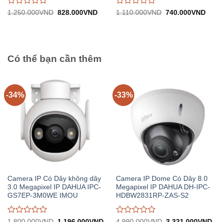
Được
Được
Giá
Giá
Giá
Giá
1.250.000
VND
828.000
VND
1.110.000
VND
740.000
VND
gốc:
hiện
gốc:
hiện
đánh
đánh
1.250.000VND.
tại:
1.110.000VND.
tại:
giá
giá
828.000VND.
740.
0
0
trên
trên
5
5
Có thể bạn cần thêm
-34%
-33%
Camera IP Có Dây không dây
Camera IP Dome Có Dây 8.0
3.0 Megapixel IP DAHUA IPC-
Megapixel IP DAHUA DH-IPC-
GS7EP-3M0WE IMOU
HDBW2831RP-ZAS-S2
Được
Được
Giá
Giá
Giá
Gi
1.800.000
VND
1.196.000
VND
4.990.000
VND
3.321.000
VND