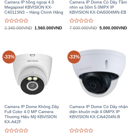
Camera IP hồng ngoại 4.0
Camera IP Dome Có Dây Tầm
Megapixel KBVISION KX-
nhìn xa 50m 5.0MPX IP
C4011SN3 – Hàng Chính Hãng
KBVISION KX-DAi5004MN-EB
Được
Được
Giá
Giá
Giá
Gi
2.340.000
VND
1.560.000
VND
7.500.000
VND
5.000.000
VND
gốc:
hiện
gốc:
hiệ
đánh
đánh
2.340.000VND.
tại:
7.500.000VND.
tại:
giá
giá
1.560.000VND.
5.
0
0
trên
trên
5
5
-33%
-33%
Camera IP Dome Không Dây
Camera IP Dome Có Dây nhận
Full Color 4.0 MP Camera
diện khuôn mặt 4.0MPX IP
Thương Hiệu Mỹ KBVISION
KBVISION KX-CAi4204N-B
KX-A42F