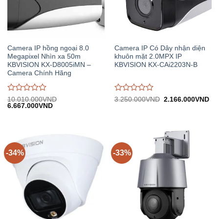
Camera IP hồng ngoại 8.0
Camera IP Có Dây nhận diện
Megapixel Nhìn xa 50m
khuôn mặt 2.0MPX IP
KBVISION KX-D8005iMN –
KBVISION KX-CAi2203N-B
Camera Chính Hãng
Được
Được
Giá
Gi
10.010.000
VND
3.250.000
VND
2.166.000
VND
Giá
Giá
gốc:
hiệ
6.667.000
VND
đánh
đánh
gốc:
hiện
3.250.000VND.
tại:
giá
giá
10.010.000VND.
tại:
2.
0
0
6.667.000VND.
trên
trên
5
5
-34%
-33%