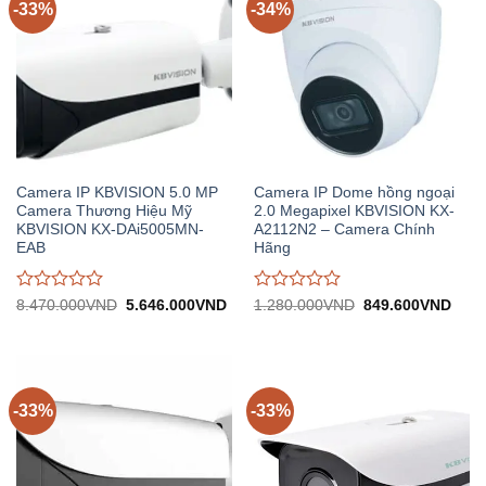
-33%
-34%
Camera IP KBVISION 5.0 MP
Camera IP Dome hồng ngoại
Camera Thương Hiệu Mỹ
2.0 Megapixel KBVISION KX-
KBVISION KX-DAi5005MN-
A2112N2 – Camera Chính
EAB
Hãng
Được
Được
Giá
Giá
Giá
Giá
8.470.000
VND
5.646.000
VND
1.280.000
VND
849.600
VND
gốc:
hiện
gốc:
hiện
đánh
đánh
8.470.000VND.
tại:
1.280.000VND.
tại:
giá
giá
5.646.000VND.
849.
0
0
trên
trên
5
5
-33%
-33%