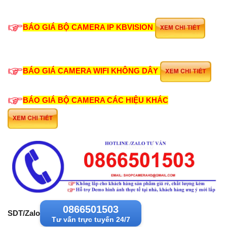
BÁO GIÁ BỘ CAMERA IP KBVISION
BÁO GIÁ CAMERA WIFI KHÔNG DÂY
BÁO GIÁ BỘ CAMERA CÁC HIỆU KHÁC
0866501503
SDT/Zalo
Tư vấn trực tuyến 24/7