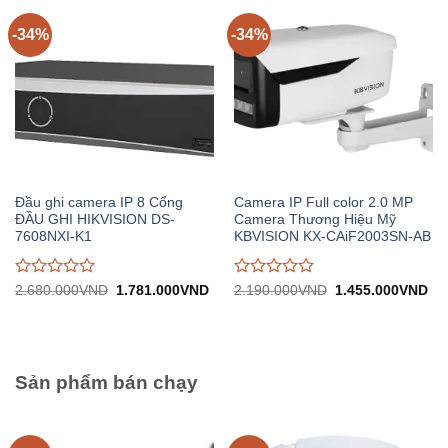
trên
trên
5
5
-34%
-34%
Đầu ghi camera IP 8 Cổng
Camera IP Full color 2.0 MP
ĐẦU GHI HIKVISION DS-
Camera Thương Hiệu Mỹ
7608NXI-K1
KBVISION KX-CAiF2003SN-AB
Được
Được
Giá
Giá
Giá
Gi
2.680.000
VND
1.781.000
VND
2.190.000
VND
1.455.000
VND
gốc:
hiện
gốc:
hiệ
đánh
đánh
2.680.000VND.
tại:
2.190.000VND.
tại:
giá
giá
1.781.000VND.
1.
0
0
trên
trên
5
5
Sản phẩm bán chạy