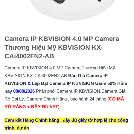
Camera IP KBVISION 4.0 MP Camera
Thương Hiệu Mỹ KBVISION KX-
CAi4002FN2-AB
Camera IP KBVISION 4.0 MP Camera Thương Hiệu Mỹ
KBVISION KX-CAi4002FN2-AB
Báo Giá Camera IP
KBVISION
&
Lắp
Đặt
Camera IP KBVISION
Giảm 50%
Hôm
nay
08/08/2026
Phân phối Camera IP KBVISION,Camera Giá
Rẻ Đại Lý, Camera Chính Hãng , bảo hành 24 tháng
(CÓ MÃ
RÕ RÀNG + ĐẦY ĐỦ VAT)
:
Cam kết Hàng Chính hãng , đầy đủ giấy tờ hợp lệ cho công
trình, dự án