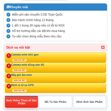
🎁
Khuyến mãi
Miễn phí vận chuyển COD Toàn Quốc
Bảo hành chính hãng 12 tháng
1 đổi 1 trong 30 ngày nếu có lỗi từ NSX
Hỗ trợ hướng dẫn cài đặt khi mua hàng
Tư vấn chọn đúng mẫu theo nhu cầu
💥
Dịch vụ nổi bật
Camera mini nhỏ gọn
1
XEM CHI TIẾT
Camera mini dùng sim 4G
2
XEM CHI TIẾT
Máy ghi âm mini
3
XEM CHI TIẾT
Định vị từ xa GPS
4
XEM CHI TIẾT
Xem Video Thực tế Sản
Mô Tả Sản Phẩm
Hình Ảnh Sản Phẩm
Phẩm