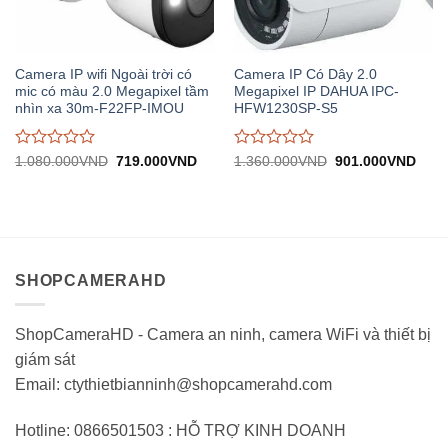
Camera IP wifi Ngoài trời có
Camera IP Có Dây 2.0
mic có màu 2.0 Megapixel tầm
Megapixel IP DAHUA IPC-
nhìn xa 30m-F22FP-IMOU
HFW1230SP-S5
Được
Được
Giá
Giá
Giá
Giá
1.080.000
VND
719.000
VND
1.360.000
VND
901.000
VND
gốc:
hiện
gốc:
hiện
đánh
đánh
1.080.000VND.
tại:
1.360.000VND.
tại:
giá
giá
719.000VND.
901.
0
0
trên
trên
5
5
SHOPCAMERAHD
ShopCameraHD - Camera an ninh, camera WiFi và thiết bị
giám sát
Email: ctythietbianninh@shopcamerahd.com
Hotline: 0866501503 : HỖ TRỢ KINH DOANH