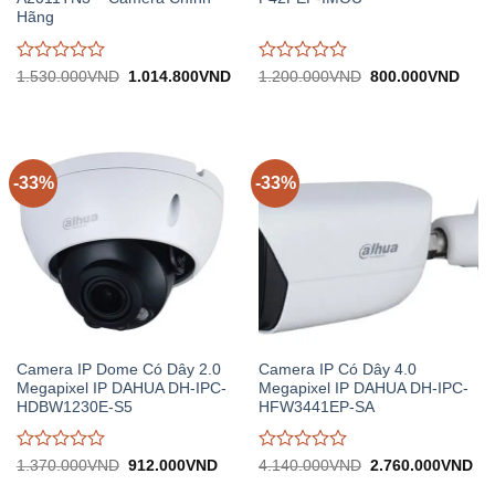
Hãng
Được
Được
Giá
Giá
Giá
Giá
1.530.000
VND
1.014.800
VND
1.200.000
VND
800.000
VND
gốc:
hiện
gốc:
hiện
đánh
đánh
1.530.000VND.
tại:
1.200.000VND.
tại:
giá
giá
1.014.800VND.
800.
0
0
trên
trên
5
5
-33%
-33%
Camera IP Dome Có Dây 2.0
Camera IP Có Dây 4.0
Megapixel IP DAHUA DH-IPC-
Megapixel IP DAHUA DH-IPC-
HDBW1230E-S5
HFW3441EP-SA
Được
Được
Giá
Giá
Giá
Gi
1.370.000
VND
912.000
VND
4.140.000
VND
2.760.000
VND
gốc:
hiện
gốc:
hiệ
đánh
đánh
1.370.000VND.
tại:
4.140.000VND.
tại: