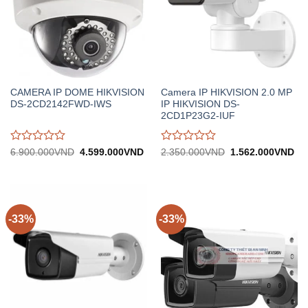
CAMERA IP DOME HIKVISION
Camera IP HIKVISION 2.0 MP
DS-2CD2142FWD-IWS
IP HIKVISION DS-
2CD1P23G2-IUF
Được
Được
Giá
Giá
Giá
Gi
6.900.000
VND
4.599.000
VND
2.350.000
VND
1.562.000
VND
gốc:
hiện
gốc:
hiệ
đánh
đánh
6.900.000VND.
tại:
2.350.000VND.
tại:
giá
giá
4.599.000VND.
1.
0
0
trên
trên
5
5
-33%
-33%