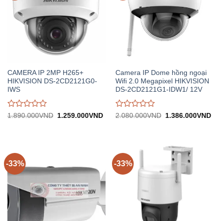
CAMERA IP 2MP H265+
Camera IP Dome hồng ngoại
HIKVISION DS-2CD2121G0-
Wifi 2.0 Megapixel HIKVISION
IWS
DS-2CD2121G1-IDW1/ 12V
Được
Được
Giá
Giá
Giá
Gi
1.890.000
VND
1.259.000
VND
2.080.000
VND
1.386.000
VND
gốc:
hiện
gốc:
hiệ
đánh
đánh
1.890.000VND.
tại:
2.080.000VND.
tại:
giá
giá
1.259.000VND.
1.
0
0
trên
trên
5
5
-33%
-33%