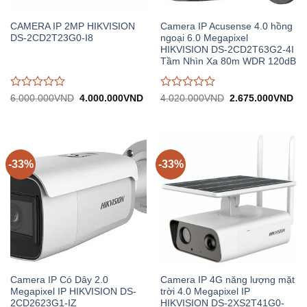
CAMERA IP 2MP HIKVISION
Camera IP Acusense 4.0 hồng
DS-2CD2T23G0-I8
ngoại 6.0 Megapixel
HIKVISION DS-2CD2T63G2-4I
Tầm Nhìn Xa 80m WDR 120dB
Được
Được
Giá
Giá
Giá
Gi
6.000.000
VND
4.000.000
VND
4.020.000
VND
2.675.000
VND
gốc:
hiện
gốc:
hiệ
đánh
đánh
6.000.000VND.
tại:
4.020.000VND.
tại:
giá
giá
4.000.000VND.
2.
0
0
trên
trên
5
5
-33%
-33%
Camera IP Có Dây 2.0
Camera IP 4G năng lượng mặt
Megapixel IP HIKVISION DS-
trời 4.0 Megapixel IP
2CD2623G1-IZ
HIKVISION DS-2XS2T41G0-