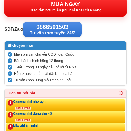
7.170.000VND.
tại:
MUA NGAY
4.774.00
Giao tận nơi miễn phí, nhận tại cửa hàng
0866501503
SDT/Zalo
Tư vấn trực tuyến 24/7
🎁
Khuyến mãi
Miễn phí vận chuyển COD Toàn Quốc
Bảo hành chính hãng 12 tháng
1 đổi 1 trong 30 ngày nếu có lỗi từ NSX
Hỗ trợ hướng dẫn cài đặt khi mua hàng
Tư vấn chọn đúng mẫu theo nhu cầu
💥
Dịch vụ nổi bật
Camera mini nhỏ gọn
1
XEM CHI TIẾT
Camera mini dùng sim 4G
2
XEM CHI TIẾT
Máy ghi âm mini
3