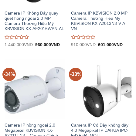
Camera IP Không Dây quay
Camera IP KBVISION 2.0 MP
quét hồng ngoại 2.0 MP
Camera Thương Hiệu Mỹ
Camera Thương Hiệu Mỹ
KBVISION KX-A2013N3-V-A-
KBVISION KX-AF2016WPN-AL
VN
Được
Được
Giá
Giá
Giá
Giá
1.440.000
VND
960.000
VND
910.000
VND
601.000
VND
gốc:
hiện
gốc:
hiện
đánh
đánh
1.440.000VND.
tại:
910.000VND.
tại:
giá
giá
960.000VND.
601.0
0
0
trên
trên
5
5
-34%
-33%
Camera IP hồng ngoại 2.0
Camera IP Có Dây không dây
Megapixel KBVISION KX-
4.0 Megapixel IP DAHUA IPC-
A2011TN3 – Camera Chính
F42FEP-IMOU