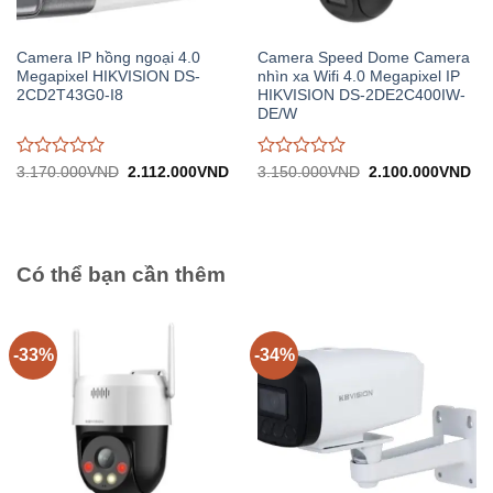
Camera IP hồng ngoại 4.0
Camera Speed Dome Camera
Megapixel HIKVISION DS-
nhìn xa Wifi 4.0 Megapixel IP
2CD2T43G0-I8
HIKVISION DS-2DE2C400IW-
DE/W
Được
Được
Giá
Giá
Giá
Gi
3.170.000
VND
2.112.000
VND
3.150.000
VND
2.100.000
VND
gốc:
hiện
gốc:
hiệ
đánh
đánh
3.170.000VND.
tại:
3.150.000VND.
tại:
giá
giá
2.112.000VND.
2.
0
0
trên
trên
5
5
Có thể bạn cần thêm
-33%
-34%