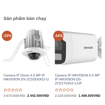
đánh
đánh
1.650.000VND.
tại:
5.980.000VND.
tại:
giá
giá
1.095.000VND.
3.
0
0
trên
trên
5
5
Sản phẩm bán chạy
-33%
-34%
Camera IP Dome 4.0 MP IP
Camera IP HIKVISION 6.0 MP
HIKVISION DS-2CD2E43G2-U
IP HIKVISION DS-
2CD1T63G2-LIUF
Được
Được
Giá
Giá
Giá
Gi
3.670.000
VND
2.442.000
VND
2.120.000
VND
1.408.000
VND
gốc:
hiện
gốc:
hiệ
đánh
đánh
3.670.000VND.
tại:
2.120.000VND.
tại:
giá
giá
2.442.000VND.
1.