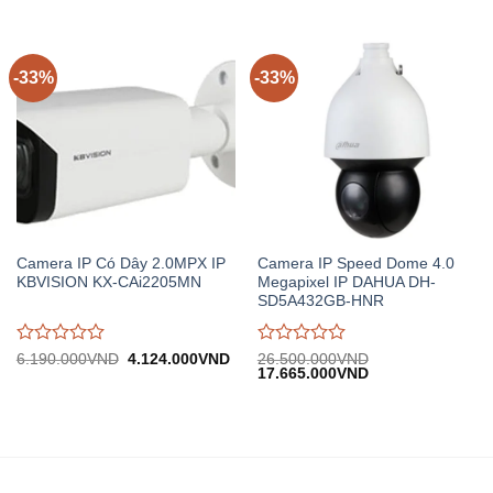
giá
giá
912.000VND.
2.
0
0
trên
trên
5
5
-33%
-33%
Camera IP Có Dây 2.0MPX IP
Camera IP Speed Dome 4.0
KBVISION KX-CAi2205MN
Megapixel IP DAHUA DH-
SD5A432GB-HNR
Được
Được
Giá
Giá
6.190.000
VND
4.124.000
VND
26.500.000
VND
gốc:
hiện
Giá
Giá
17.665.000
VND
đánh
đánh
6.190.000VND.
tại:
gốc:
hiện
giá
giá
4.124.000VND.
26.500.000VND.
tại:
0
0
17.665.000VND.
trên
trên
5
5