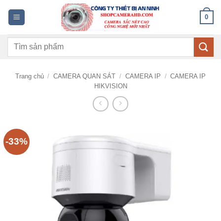
Bỏ
0
qua
nội
Tìm
dung
kiếm:
Trang chủ
/
CAMERA QUAN SÁT
/
CAMERA IP
/
CAMERA IP
HIKVISION
-33%