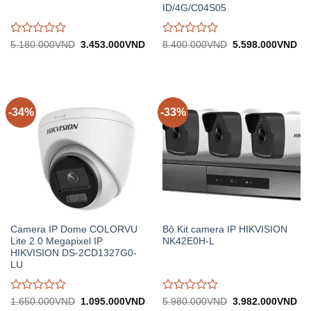
ID/4G/C04S05
Được
Được
Giá
Giá
Giá
Gi
5.180.000
VND
3.453.000
VND
8.400.000
VND
5.598.000
VND
gốc:
hiện
gốc:
hiệ
đánh
đánh
5.180.000VND.
tại:
8.400.000VND.
tại:
giá
giá
3.453.000VND.
5.
0
0
trên
trên
5
5
-34%
-33%
Camera IP Dome COLORVU
Bộ Kit camera IP HIKVISION
Lite 2.0 Megapixel IP
NK42E0H-L
HIKVISION DS-2CD1327G0-
LU
Được
Được
Giá
Giá
Giá
Gi
1.650.000
VND
1.095.000
VND
5.980.000
VND
3.982.000
VND
gốc:
hiện
gốc:
hiệ