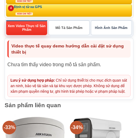
XEM CHI TIẾT
Định vị từ xa GPS
4
XEM CHI TIẾT
Xem Video Thực tế Sản
Mô Tả Sản Phẩm
Hình Ảnh Sản Phẩm
Phẩm
Video thực tế quay demo hướng dẫn cài đặt sử dụng
thiết bị
Chưa tìm thấy video trong mô tả sản phẩm.
Lưu ý sử dụng hợp pháp:
Chỉ sử dụng thiết bị cho mục đích quan sát
an ninh, bảo vệ tài sản và tại khu vực được phép. Không sử dụng để
xâm phạm quyền riêng tư, ghi hình trái phép hoặc vi phạm pháp luật.
Sản phẩm liên quan
-33%
-34%