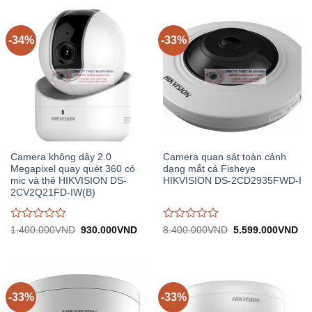
0
0
trên
trên
5
5
-34%
-33%
Camera không dây 2.0
Camera quan sát toàn cảnh
Megapixel quay quét 360 có
dạng mắt cá Fisheye
mic và thẻ HIKVISION DS-
HIKVISION DS-2CD2935FWD-I
2CV2Q21FD-IW(B)
Được
Được
Giá
Giá
Giá
Gi
1.400.000
VND
930.000
VND
8.400.000
VND
5.599.000
VND
gốc:
hiện
gốc:
hiệ
đánh
đánh
1.400.000VND.
tại:
8.400.000VND.
tại:
giá
giá
930.000VND.
5.
0
0
trên
trên
5
5
-33%
-33%