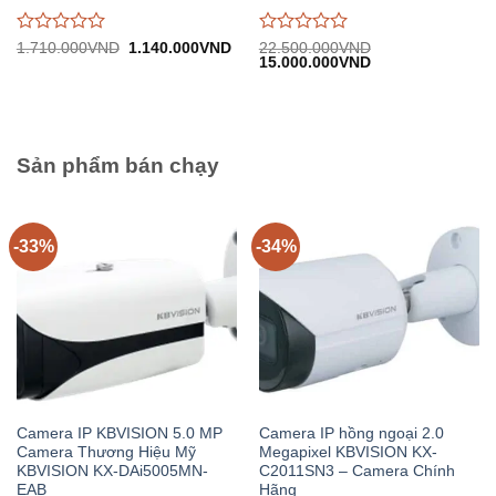
Được
Được
Giá
Giá
1.710.000
VND
1.140.000
VND
22.500.000
VND
gốc:
hiện
Giá
Giá
15.000.000
VND
đánh
đánh
1.710.000VND.
tại:
gốc:
hiện
giá
giá
1.140.000VND.
22.500.000VND.
tại:
0
0
15.000.000VND.
trên
trên
5
5
Sản phẩm bán chạy
-33%
-34%
Camera IP KBVISION 5.0 MP
Camera IP hồng ngoại 2.0
Camera Thương Hiệu Mỹ
Megapixel KBVISION KX-
KBVISION KX-DAi5005MN-
C2011SN3 – Camera Chính
EAB
Hãng