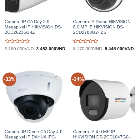
Camera IP Có Dây 2.0
Camera IP Dome HIKVISION
Megapixel IP HIKVISION DS-
8.0 MP IP HIKVISION DS-
2CD2623G1-IZ
2CD2783G2-IZS
Được
Được
Giá
Giá
Giá
Gi
5.180.000
VND
3.453.000
VND
8.170.000
VND
5.445.000
VND
gốc:
hiện
gốc:
hiệ
đánh
đánh
5.180.000VND.
tại:
8.170.000VND.
tại:
giá
giá
3.453.000VND.
5.
0
0
trên
trên
5
5
-33%
-34%
Camera IP Dome Có Dây 4.0
Camera IP 4.0 MP IP
Megapixel IP DAHUA IPC-
HIKVISION DS-2CD1047G0-