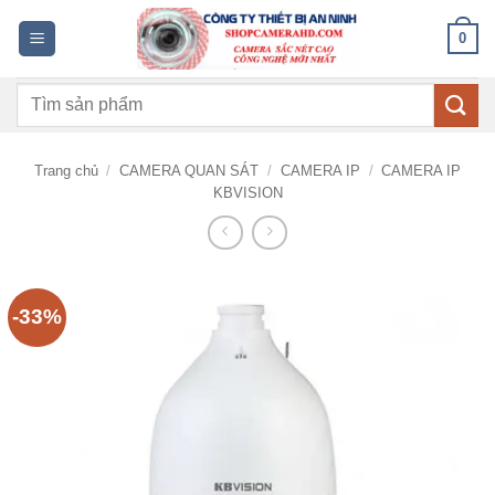
Bỏ
0
qua
nội
Tìm
dung
kiếm:
Trang chủ
/
CAMERA QUAN SÁT
/
CAMERA IP
/
CAMERA IP
KBVISION
-33%