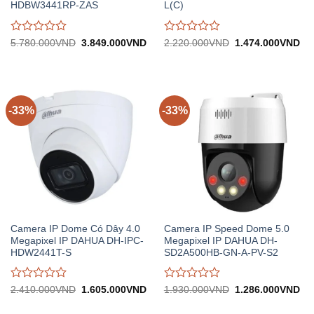
HDBW3441RP-ZAS
L(C)
Được
Được
Giá
Giá
Giá
Gi
5.780.000
VND
3.849.000
VND
2.220.000
VND
1.474.000
VND
gốc:
hiện
gốc:
hiệ
đánh
đánh
5.780.000VND.
tại:
2.220.000VND.
tại:
giá
giá
3.849.000VND.
1.
0
0
trên
trên
5
5
-33%
-33%
Camera IP Dome Có Dây 4.0
Camera IP Speed Dome 5.0
Megapixel IP DAHUA DH-IPC-
Megapixel IP DAHUA DH-
HDW2441T-S
SD2A500HB-GN-A-PV-S2
Được
Được
Giá
Giá
Giá
Gi
2.410.000
VND
1.605.000
VND
1.930.000
VND
1.286.000
VND
gốc:
hiện
gốc:
hiệ
đánh
đánh
2.410.000VND.
tại:
1.930.000VND.
tại:
giá
giá