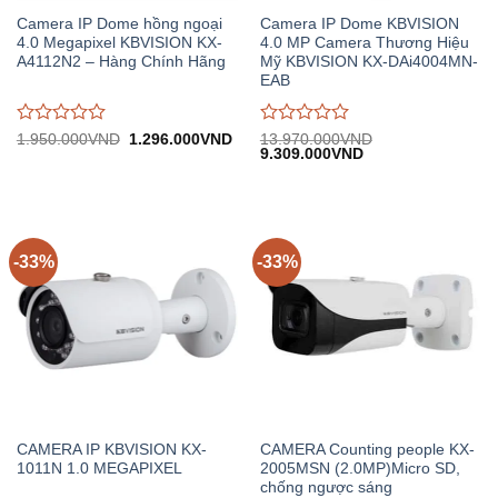
Camera IP Dome hồng ngoại
Camera IP Dome KBVISION
4.0 Megapixel KBVISION KX-
4.0 MP Camera Thương Hiệu
A4112N2 – Hàng Chính Hãng
Mỹ KBVISION KX-DAi4004MN-
EAB
Được
Được
Giá
Giá
1.950.000
VND
1.296.000
VND
13.970.000
VND
gốc:
hiện
Giá
Giá
9.309.000
VND
đánh
đánh
1.950.000VND.
tại:
gốc:
hiện
giá
giá
1.296.000VND.
13.970.000VND.
tại:
0
0
9.309.000VND.
trên
trên
5
5
-33%
-33%
CAMERA IP KBVISION KX-
CAMERA Counting people KX-
1011N 1.0 MEGAPIXEL
2005MSN (2.0MP)Micro SD,
chống ngược sáng