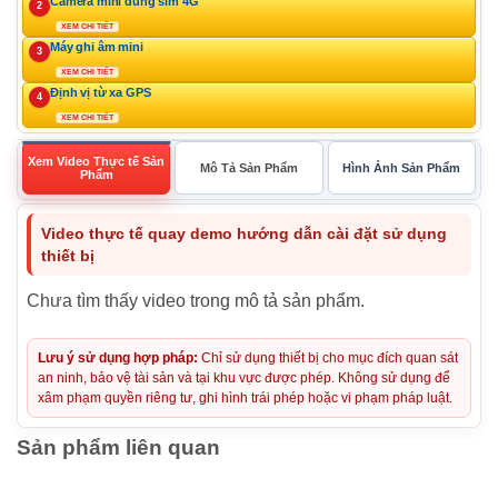
Camera mini dùng sim 4G
2
XEM CHI TIẾT
Máy ghi âm mini
3
XEM CHI TIẾT
Định vị từ xa GPS
4
XEM CHI TIẾT
Xem Video Thực tế Sản
Mô Tả Sản Phẩm
Hình Ảnh Sản Phẩm
Phẩm
Video thực tế quay demo hướng dẫn cài đặt sử dụng
thiết bị
Chưa tìm thấy video trong mô tả sản phẩm.
Lưu ý sử dụng hợp pháp:
Chỉ sử dụng thiết bị cho mục đích quan sát
an ninh, bảo vệ tài sản và tại khu vực được phép. Không sử dụng để
xâm phạm quyền riêng tư, ghi hình trái phép hoặc vi phạm pháp luật.
Sản phẩm liên quan