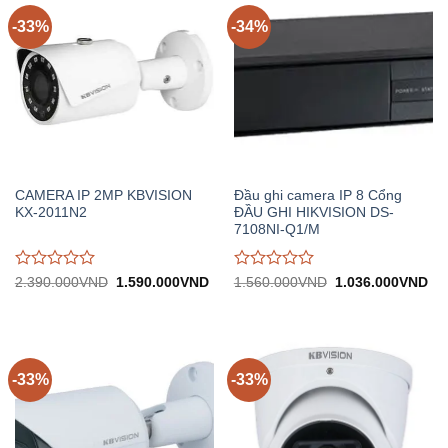
-33%
-34%
CAMERA IP 2MP KBVISION
Đầu ghi camera IP 8 Cổng
KX-2011N2
ĐẦU GHI HIKVISION DS-
7108NI-Q1/M
Được
Được
Giá
Giá
Giá
Gi
2.390.000
VND
1.590.000
VND
1.560.000
VND
1.036.000
VND
gốc:
hiện
gốc:
hiệ
đánh
đánh
2.390.000VND.
tại:
1.560.000VND.
tại:
giá
giá
1.590.000VND.
1.
0
0
trên
trên
5
5
-33%
-33%