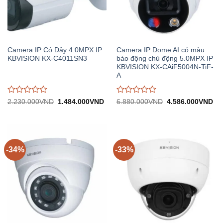
Camera IP Có Dây 4.0MPX IP
Camera IP Dome AI có màu
KBVISION KX-C4011SN3
báo động chủ động 5.0MPX IP
KBVISION KX-CAiF5004N-TiF-
A
Được
Được
Giá
Giá
Giá
Gi
2.230.000
VND
1.484.000
VND
6.880.000
VND
4.586.000
VND
gốc:
hiện
gốc:
hiệ
đánh
đánh
2.230.000VND.
tại:
6.880.000VND.
tại:
giá
giá
1.484.000VND.
4.
0
0
trên
trên
5
5
-34%
-33%