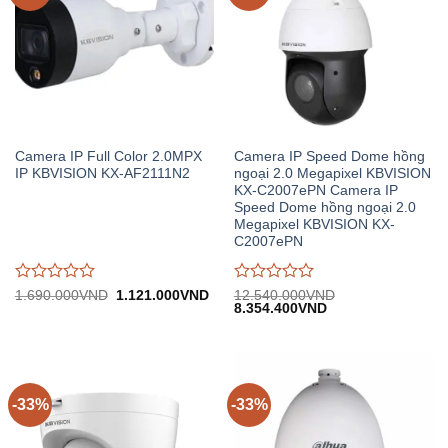
Camera IP Full Color 2.0MPX
Camera IP Speed Dome hồng
IP KBVISION KX-AF2111N2
ngoại 2.0 Megapixel KBVISION
KX-C2007ePN Camera IP
Speed Dome hồng ngoại 2.0
Megapixel KBVISION KX-
C2007ePN
Được
Được
Giá
Giá
1.690.000
VND
1.121.000
VND
12.540.000
VND
gốc:
hiện
Giá
Giá
8.354.400
VND
đánh
đánh
1.690.000VND.
tại:
gốc:
hiện
giá
giá
1.121.000VND.
12.540.000VND.
tại:
0
0
8.354.400VND.
trên
trên
5
5
-33%
-33%