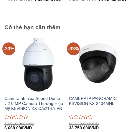
gốc:
hiện
gốc:
hiệ
đánh
đánh
2.910.000VND.
tại:
3.480.000VND.
tại:
giá
giá
1.940.000VND.
2.
0
0
trên
trên
5
5
Có thể bạn cần thêm
-33%
-33%
Camera nhìn xa Speed Dome
CAMERA IP PANORAMIC
v 2.0 MP Camera Thương Hiệu
KBVISION KX-2404MNL
Mỹ KBVISION KX-CAi2167ePN
Được
Được
10.010.000
VND
50.630.000
VND
Giá
Giá
Giá
Giá
6.669.000
VND
33.750.000
VND
đánh
đánh
gốc:
hiện
gốc:
hiện