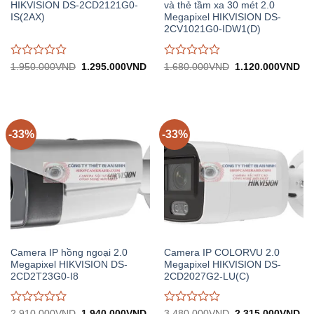
HIKVISION DS-2CD2121G0-
và thẻ tầm xa 30 mét 2.0
IS(2AX)
Megapixel HIKVISION DS-
2CV1021G0-IDW1(D)
Được
Được
Giá
Giá
Giá
Gi
1.950.000
VND
1.295.000
VND
1.680.000
VND
1.120.000
VND
gốc:
hiện
gốc:
hiệ
đánh
đánh
1.950.000VND.
tại:
1.680.000VND.
tại:
giá
giá
1.295.000VND.
1.
0
0
trên
trên
5
5
-33%
-33%
Camera IP hồng ngoại 2.0
Camera IP COLORVU 2.0
Megapixel HIKVISION DS-
Megapixel HIKVISION DS-
2CD2T23G0-I8
2CD2027G2-LU(C)
Được
Được
Giá
Giá
Giá
Gi
2.910.000
VND
1.940.000
VND
3.480.000
VND
2.315.000
VND