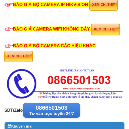
BÁO GIÁ BỘ CAMERA IP HIKVISION
BÁO GIÁ CAMERA WIFI KHÔNG DÂY
BÁO GIÁ BỘ CAMERA CÁC HIỆU KHÁC
0866501503
SDT/Zalo
Tư vấn trực tuyến 24/7
🎁
Khuyến mãi