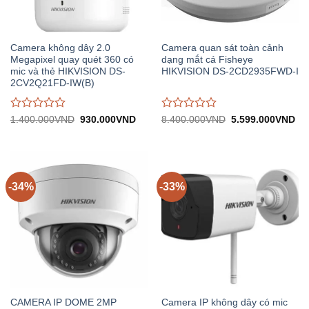
Camera không dây 2.0
Camera quan sát toàn cảnh
Megapixel quay quét 360 có
dạng mắt cá Fisheye
mic và thẻ HIKVISION DS-
HIKVISION DS-2CD2935FWD-I
2CV2Q21FD-IW(B)
Được
Được
Giá
Giá
Giá
Gi
1.400.000
VND
930.000
VND
8.400.000
VND
5.599.000
VND
gốc:
hiện
gốc:
hiệ
đánh
đánh
1.400.000VND.
tại:
8.400.000VND.
tại:
giá
giá
930.000VND.
5.
0
0
trên
trên
5
5
-34%
-33%
CAMERA IP DOME 2MP
Camera IP không dây có mic