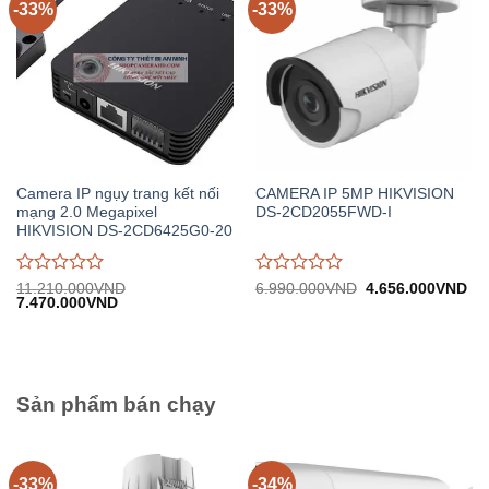
-33%
-33%
Camera IP ngụy trang kết nối
CAMERA IP 5MP HIKVISION
mạng 2.0 Megapixel
DS-2CD2055FWD-I
HIKVISION DS-2CD6425G0-20
Được
Được
Giá
Gi
11.210.000
VND
6.990.000
VND
4.656.000
VND
Giá
Giá
gốc:
hiệ
7.470.000
VND
đánh
đánh
gốc:
hiện
6.990.000VND.
tại:
giá
giá
11.210.000VND.
tại:
4.
0
0
7.470.000VND.
trên
trên
5
5
Sản phẩm bán chạy
-33%
-34%