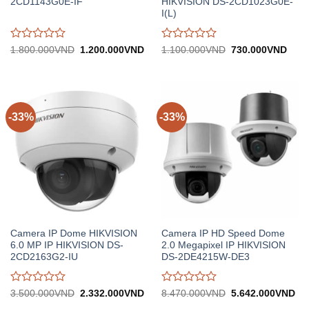
2CD1143G0E-IF
HIKVISION DS-2CD1023G0E-
I(L)
Được
Được
Giá
Giá
Giá
Giá
1.800.000
VND
1.200.000
VND
1.100.000
VND
730.000
VND
gốc:
hiện
gốc:
hiện
đánh
đánh
1.800.000VND.
tại:
1.100.000VND.
tại:
giá
giá
1.200.000VND.
730.
0
0
trên
trên
5
5
-33%
-33%
Camera IP Dome HIKVISION
Camera IP HD Speed Dome
6.0 MP IP HIKVISION DS-
2.0 Megapixel IP HIKVISION
2CD2163G2-IU
DS-2DE4215W-DE3
Được
Được
Giá
Giá
Giá
Gi
3.500.000
VND
2.332.000
VND
8.470.000
VND
5.642.000
VND
gốc:
hiện
gốc:
hiệ
đánh
đánh