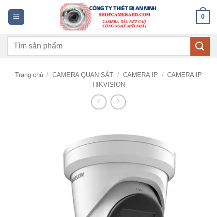
Bỏ
0
qua
nội
Tìm
dung
kiếm:
Trang chủ
/
CAMERA QUAN SÁT
/
CAMERA IP
/
CAMERA IP
HIKVISION