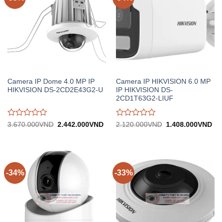
Camera IP Dome 4.0 MP IP
Camera IP HIKVISION 6.0 MP
HIKVISION DS-2CD2E43G2-U
IP HIKVISION DS-
2CD1T63G2-LIUF
Được
Được
Giá
Giá
Giá
Gi
3.670.000
VND
2.442.000
VND
2.120.000
VND
1.408.000
VND
gốc:
hiện
gốc:
hiệ
đánh
đánh
3.670.000VND.
tại:
2.120.000VND.
tại:
giá
giá
2.442.000VND.
1.
0
0
trên
trên
5
5
-34%
-33%