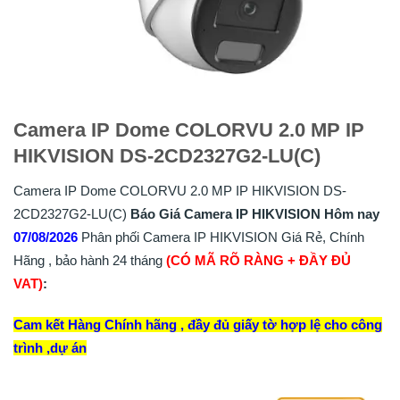
Camera IP Dome COLORVU 2.0 MP IP
HIKVISION DS-2CD2327G2-LU(C)
Camera IP Dome COLORVU 2.0 MP IP HIKVISION DS-
2CD2327G2-LU(C)
Báo Giá Camera IP HIKVISION Hôm nay
07/08/2026
Phân phối Camera IP HIKVISION Giá Rẻ, Chính
Hãng , bảo hành 24 tháng
(CÓ MÃ RÕ RÀNG + ĐẦY ĐỦ
VAT)
:
Cam kết Hàng Chính hãng , đầy đủ giấy tờ hợp lệ cho công
trình ,dự án