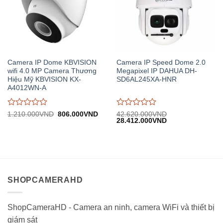
Camera IP Dome KBVISION
Camera IP Speed Dome 2.0
wifi 4.0 MP Camera Thương
Megapixel IP DAHUA DH-
Hiệu Mỹ KBVISION KX-
SD6AL245XA-HNR
A4012WN-A
Được
Được
Giá
Giá
1.210.000
VND
806.000
VND
42.620.000
VND
gốc:
hiện
Giá
Giá
28.412.000
VND
đánh
đánh
1.210.000VND.
tại:
gốc:
hiện
giá
giá
806.000VND.
42.620.000VND.
tại:
0
0
28.412.000VND.
trên
trên
5
5
SHOPCAMERAHD
ShopCameraHD - Camera an ninh, camera WiFi và thiết bị
giám sát