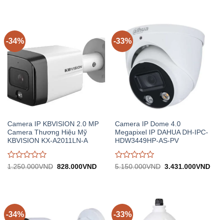
giá
giá
10.010.000VND.
tại:
50.630.000VND.
tại:
0
0
6.669.000VND.
33.750.000VND.
trên
trên
5
5
-34%
-33%
Camera IP KBVISION 2.0 MP
Camera IP Dome 4.0
Camera Thương Hiệu Mỹ
Megapixel IP DAHUA DH-IPC-
KBVISION KX-A2011LN-A
HDW3449HP-AS-PV
Được
Được
Giá
Giá
Giá
Gi
1.250.000
VND
828.000
VND
5.150.000
VND
3.431.000
VND
gốc:
hiện
gốc:
hiệ
đánh
đánh
1.250.000VND.
tại:
5.150.000VND.
tại:
giá
giá
828.000VND.
3.
0
0
trên
trên
5
5
-34%
-33%