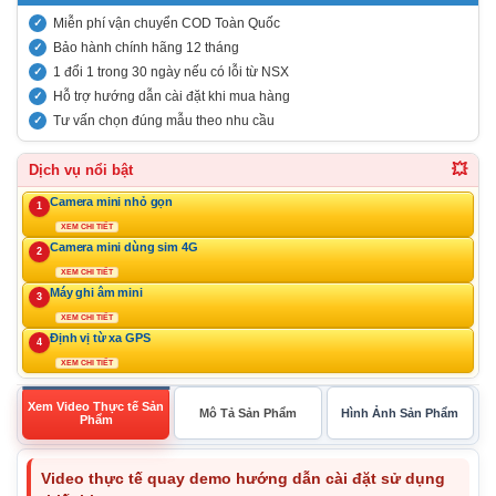
Miễn phí vận chuyển COD Toàn Quốc
Bảo hành chính hãng 12 tháng
1 đổi 1 trong 30 ngày nếu có lỗi từ NSX
Hỗ trợ hướng dẫn cài đặt khi mua hàng
Tư vấn chọn đúng mẫu theo nhu cầu
💥
Dịch vụ nổi bật
Camera mini nhỏ gọn
1
XEM CHI TIẾT
Camera mini dùng sim 4G
2
XEM CHI TIẾT
Máy ghi âm mini
3
XEM CHI TIẾT
Định vị từ xa GPS
4
XEM CHI TIẾT
Xem Video Thực tế Sản
Mô Tả Sản Phẩm
Hình Ảnh Sản Phẩm
Phẩm
Video thực tế quay demo hướng dẫn cài đặt sử dụng