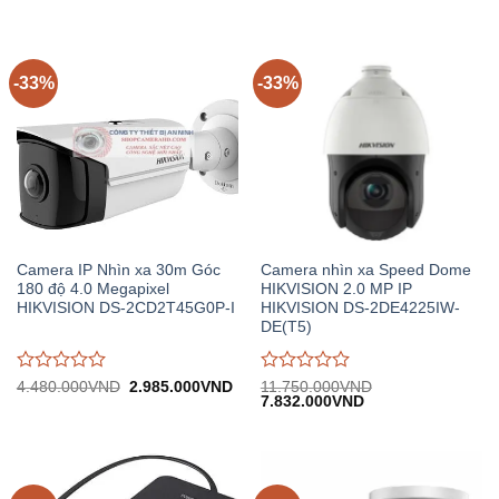
3.500.000VND.
tại:
8.470.000VND.
tại:
giá
giá
2.332.000VND.
5.
0
0
trên
trên
5
5
-33%
-33%
Camera IP Nhìn xa 30m Góc
Camera nhìn xa Speed Dome
180 độ 4.0 Megapixel
HIKVISION 2.0 MP IP
HIKVISION DS-2CD2T45G0P-I
HIKVISION DS-2DE4225IW-
DE(T5)
Được
Được
Giá
Giá
4.480.000
VND
2.985.000
VND
11.750.000
VND
gốc:
hiện
Giá
Giá
7.832.000
VND
đánh
đánh
4.480.000VND.
tại:
gốc:
hiện
giá
giá
2.985.000VND.
11.750.000VND.
tại:
0
0
7.832.000VND.
trên
trên
5
5