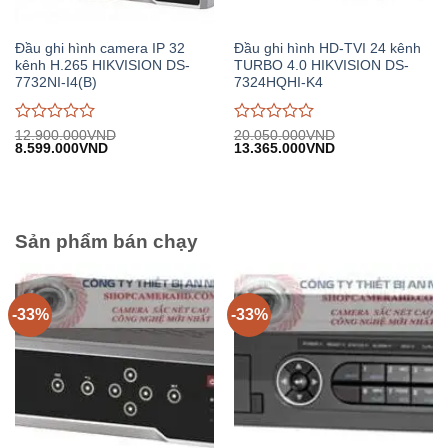
Đầu ghi hình camera IP 32
Đầu ghi hình HD-TVI 24 kênh
kênh H.265 HIKVISION DS-
TURBO 4.0 HIKVISION DS-
7732NI-I4(B)
7324HQHI-K4
Được
Được
12.900.000
VND
20.050.000
VND
Giá
Giá
Giá
Giá
8.599.000
VND
13.365.000
VND
đánh
đánh
gốc:
hiện
gốc:
hiện
giá
giá
12.900.000VND.
tại:
20.050.000VND.
tại:
0
0
8.599.000VND.
13.365.000VND.
trên
trên
5
5
Sản phẩm bán chạy
-33%
-33%