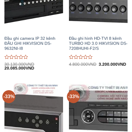
Đầu ghi camera IP 32 kênh
Đầu ghi hình HD-TVI 8 kênh
ĐẦU GHI HIKVISION DS-
TURBO HD 3.0 HIKVISION DS-
9632NI-I8
7208HUHI-F2/S
Được
Được
Giá
Gi
30.130.000
VND
4.800.000
VND
3.200.000
VND
Giá
Giá
gốc:
hiệ
20.085.000
VND
đánh
đánh
gốc:
hiện
4.800.000VND.
tại:
giá
giá
30.130.000VND.
tại:
3.
0
0
20.085.000VND.
trên
trên
5
5
-33%
-33%