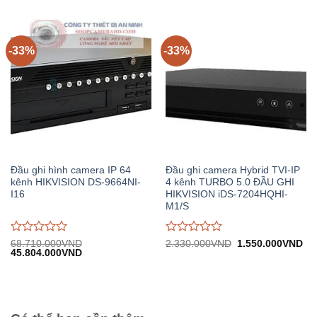
15.330.000VND.
tại:
1.
0
0
10.218.000VND.
trên
trên
5
5
-33%
-33%
Đầu ghi hình camera IP 64
Đầu ghi camera Hybrid TVI-IP
kênh HIKVISION DS-9664NI-
4 kênh TURBO 5.0 ĐẦU GHI
I16
HIKVISION iDS-7204HQHI-
M1/S
Được
Được
Giá
Gi
68.710.000
VND
2.330.000
VND
1.550.000
VND
Giá
Giá
gốc:
hiệ
45.804.000
VND
đánh
đánh
gốc:
hiện
2.330.000VND.
tại:
giá
giá
68.710.000VND.
tại:
1.
0
0
45.804.000VND.
trên
trên
5
5