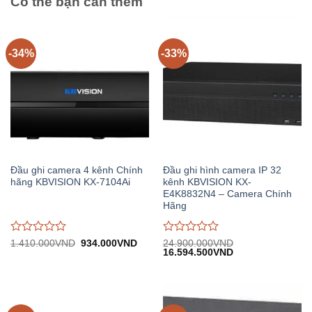
Có thể bạn cần thêm
-34%
-33%
Đầu ghi camera 4 kênh Chính
Đầu ghi hình camera IP 32
hãng KBVISION KX-7104Ai
kênh KBVISION KX-
E4K8832N4 – Camera Chính
Hãng
Được
Được
Giá
Giá
1.410.000
VND
934.000
VND
24.900.000
VND
gốc:
hiện
Giá
Giá
16.594.500
VND
đánh
đánh
1.410.000VND.
tại:
gốc:
hiện
giá
giá
934.000VND.
24.900.000VND.
tại:
0
0
16.594.500VND.
trên
trên
5
5