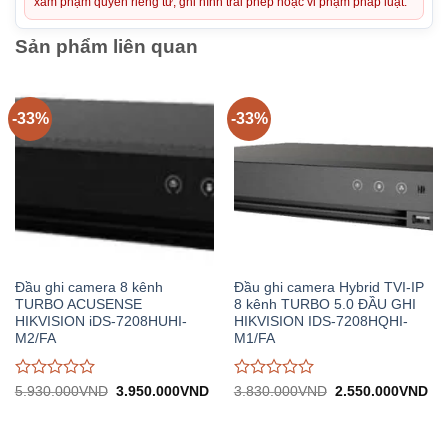
xâm phạm quyền riêng tư, ghi hình trái phép hoặc vi phạm pháp luật.
Sản phẩm liên quan
-33%
-33%
Đầu ghi camera 8 kênh
Đầu ghi camera Hybrid TVI-IP
TURBO ACUSENSE
8 kênh TURBO 5.0 ĐẦU GHI
HIKVISION iDS-7208HUHI-
HIKVISION IDS-7208HQHI-
M2/FA
M1/FA
Được
Được
Giá
Giá
Giá
Gi
5.930.000
VND
3.950.000
VND
3.830.000
VND
2.550.000
VND
gốc:
hiện
gốc:
hiệ
đánh
đánh
5.930.000VND.
tại:
3.830.000VND.
tại:
giá
giá
3.950.000VND.
2.
0
0