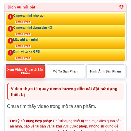
💥
Dịch vụ nổi bật
Camera mini nhỏ gọn
1
XEM CHI TIẾT
Camera mini dùng sim 4G
2
XEM CHI TIẾT
Máy ghi âm mini
3
XEM CHI TIẾT
Định vị từ xa GPS
4
XEM CHI TIẾT
Xem Video Thực tế Sản
Mô Tả Sản Phẩm
Hình Ảnh Sản Phẩm
Phẩm
Video thực tế quay demo hướng dẫn cài đặt sử dụng
thiết bị
Chưa tìm thấy video trong mô tả sản phẩm.
Lưu ý sử dụng hợp pháp:
Chỉ sử dụng thiết bị cho mục đích quan sát
an ninh, bảo vệ tài sản và tại khu vực được phép. Không sử dụng để