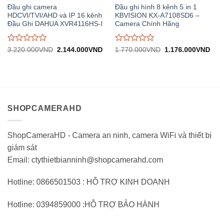
Đầu ghi camera
Đầu ghi hình 8 kênh 5 in 1
HDCVI/TVI/AHD và IP 16 kênh
KBVISION KX-A7108SD6 –
Đầu Ghi DAHUA XVR4116HS-I
Camera Chính Hãng
Được
Được
Giá
Giá
Giá
Gi
3.220.000
VND
2.144.000
VND
1.770.000
VND
1.176.000
VND
gốc:
hiện
gốc:
hiệ
đánh
đánh
3.220.000VND.
tại:
1.770.000VND.
tại:
giá
giá
2.144.000VND.
1.
0
0
trên
trên
5
5
SHOPCAMERAHD
ShopCameraHD - Camera an ninh, camera WiFi và thiết bị
giám sát
Email: ctythietbianninh@shopcamerahd.com
Hotline: 0866501503 : HỖ TRỢ KINH DOANH
Hotline: 0394859000 :HỖ TRỢ BẢO HÀNH