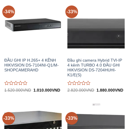
trên
trên
5
5
-34%
-33%
ĐẦU GHI IP H.265+ 4 KÊNH
Đầu ghi camera Hybrid TVI-IP
HIKVISION DS-7104NI-Q1/M-
4 kênh TURBO 4.0 ĐẦU GHI
SHOPCAMERAHD
HIKVISION DS-7204HUHI-
K1/E(S)
Được
Được
Giá
Giá
Giá
Gi
1.520.000
VND
1.010.000
VND
2.820.000
VND
1.880.000
VND
gốc:
hiện
gốc:
hiệ
đánh
đánh
1.520.000VND.
tại:
2.820.000VND.
tại:
giá
giá
1.010.000VND.
1.
0
0
trên
trên
5
5
-33%
-33%