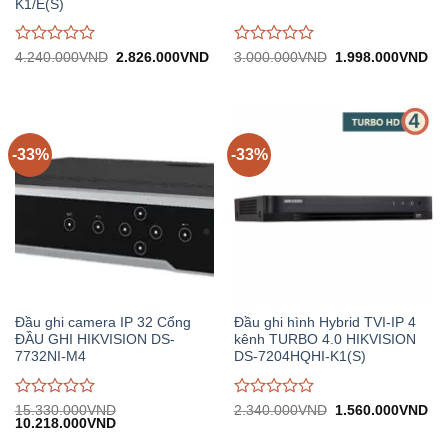
K1/E(S)
Được
Được
Giá
Giá
Giá
Gi
4.240.000
VND
2.826.000
VND
3.000.000
VND
1.998.000
VND
gốc:
hiện
gốc:
hiệ
đánh
đánh
4.240.000VND.
tại:
3.000.000VND.
tại:
giá
giá
2.826.000VND.
1.
0
0
trên
trên
5
5
-33%
-33%
Đầu ghi camera IP 32 Cổng
Đầu ghi hình Hybrid TVI-IP 4
ĐẦU GHI HIKVISION DS-
kênh TURBO 4.0 HIKVISION
7732NI-M4
DS-7204HQHI-K1(S)
Được
Được
Giá
Gi
15.330.000
VND
2.340.000
VND
1.560.000
VND
Giá
Giá
gốc:
hiệ
10.218.000
VND
đánh
đánh
gốc:
hiện
2.340.000VND.
tại:
giá
giá