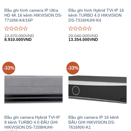
Đầu ghi hình camera IP Ultra
Đầu ghi hình Hybrid TVI-IP 16
HD 4K 16 kênh HIKVISION DS-
kênh TURBO 4.0 HIKVISION
7716NI-K4/16P
DS-7316HUHI-K4
Được
Được
13.370.000
VND
20.040.000
VND
Giá
Giá
Giá
Giá
8.910.000
VND
13.354.000
VND
đánh
đánh
gốc:
hiện
gốc:
hiện
giá
giá
13.370.000VND.
tại:
20.040.000VND.
tại:
0
0
8.910.000VND.
13.354.000VND.
trên
trên
5
5
-33%
-33%
Đầu ghi camera Hybrid TVI-IP
Đầu ghi camera IP 16 kênh
8 kênh TURBO 4.0 ĐẦU GHI
ĐẦU GHI HIKVISION DS-
HIKVISION DS-7208HUHI-
7616NXI-K1