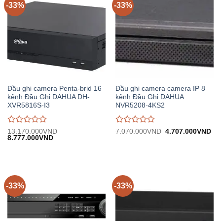
-33%
-33%
Đầu ghi camera Penta-brid 16
Đầu ghi camera camera IP 8
kênh Đầu Ghi DAHUA DH-
kênh Đầu Ghi DAHUA
XVR5816S-I3
NVR5208-4KS2
Được
Được
Giá
Gi
13.170.000
VND
7.070.000
VND
4.707.000
VND
Giá
Giá
gốc:
hiệ
8.777.000
VND
đánh
đánh
gốc:
hiện
7.070.000VND.
tại:
giá
giá
13.170.000VND.
tại:
4.
0
0
8.777.000VND.
trên
trên
5
5
-33%
-33%