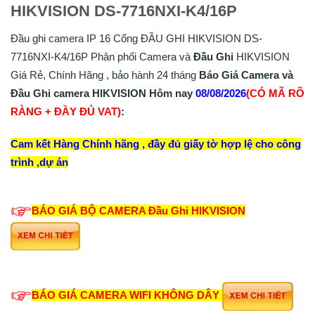
HIKVISION DS-7716NXI-K4/16P
Đầu ghi camera IP 16 Cổng ĐẦU GHI HIKVISION DS-
7716NXI-K4/16P Phân phối Camera và
Đầu Ghi
HIKVISION
Giá Rẻ, Chính Hãng , bảo hành 24 tháng
Báo Giá Camera và
Đầu Ghi camera HIKVISION Hôm nay
08/08/2026
(CÓ MÃ RÕ
RÀNG + ĐẦY ĐỦ VAT)
:
Cam kết Hàng Chính hãng , đầy đủ giấy tờ hợp lệ cho công
trình ,dự án
BÁO GIÁ BỘ CAMERA
Đầu Ghi
HIKVISION
BÁO GIÁ CAMERA WIFI KHÔNG DÂY