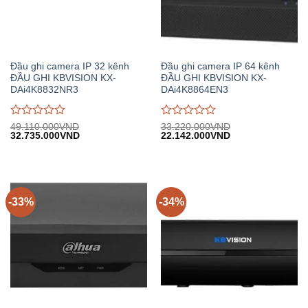
Đầu ghi camera IP 32 kênh
Đầu ghi camera IP 64 kênh
ĐẦU GHI KBVISION KX-
ĐẦU GHI KBVISION KX-
DAi4K8832NR3
DAi4K8864EN3
Được
Được
49.110.000
VND
33.220.000
VND
Giá
Giá
Giá
Giá
32.735.000
VND
22.142.000
VND
đánh
đánh
gốc:
hiện
gốc:
hiện
giá
giá
49.110.000VND.
tại:
33.220.000VND.
tại:
0
0
32.735.000VND.
22.142.000VND.
trên
trên
5
5
-33%
-34%