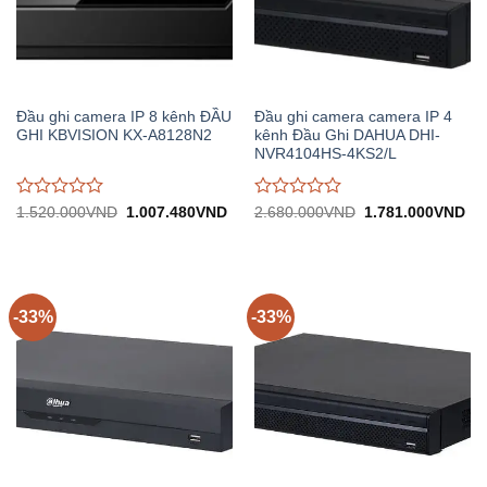
Đầu ghi camera IP 8 kênh ĐẦU
Đầu ghi camera camera IP 4
GHI KBVISION KX-A8128N2
kênh Đầu Ghi DAHUA DHI-
NVR4104HS-4KS2/L
Được
Được
Giá
Giá
Giá
Gi
1.520.000
VND
1.007.480
VND
2.680.000
VND
1.781.000
VND
gốc:
hiện
gốc:
hiệ
đánh
đánh
1.520.000VND.
tại:
2.680.000VND.
tại:
giá
giá
1.007.480VND.
1.
0
0
trên
trên
5
5
-33%
-33%