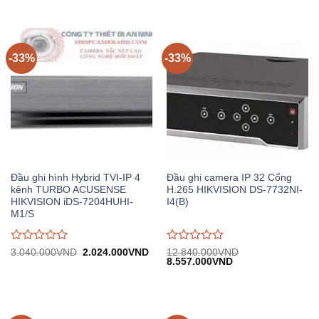
giá
giá
10.200.000VND.
tại:
3.
0
0
6.797.000VND.
trên
trên
5
5
-33%
-33%
Đầu ghi hình Hybrid TVI-IP 4
Đầu ghi camera IP 32 Cổng
kênh TURBO ACUSENSE
H.265 HIKVISION DS-7732NI-
HIKVISION iDS-7204HUHI-
I4(B)
M1/S
Được
Được
Giá
Giá
3.040.000
VND
2.024.000
VND
12.840.000
VND
gốc:
hiện
Giá
Giá
8.557.000
VND
đánh
đánh
3.040.000VND.
tại:
gốc:
hiện
giá
giá
2.024.000VND.
12.840.000VND.
tại:
0
0
8.557.000VND.
trên
trên
5
5