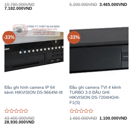
Được
Được
Giá
Gi
10.780.000
VND
5.200.000
VND
3.465.000
VND
Giá
Giá
gốc:
hiệ
7.182.000
VND
đánh
đánh
gốc:
hiện
5.200.000VND.
tại:
giá
giá
10.780.000VND.
tại:
3.
0
0
7.182.000VND.
trên
trên
5
5
-33%
-33%
Đầu ghi hình camera IP 64
Đầu ghi camera TVI 4 kênh
kênh HIKVISION DS-9664NI-I8
TURBO 3.0 ĐẦU GHI
HIKVISION DS-7204HGHI-
F1(S)
Được
Được
Giá
Gi
43.400.000
VND
1.650.000
VND
1.100.000
VND
Giá
Giá
gốc:
hiệ
28.930.000
VND
đánh
đánh
gốc:
hiện
1.650.000VND.
tại:
giá
giá
43.400.000VND.
tại:
1.
0
0