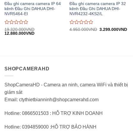
Đầu ghi camera camera IP 64
Đầu ghi camera camera IP 32
kênh Đầu Ghi DAHUA DHI-
kênh Đầu Ghi DAHUA DHI-
NVR5464-EI
NVR4232-4KS2/L
Được
Được
Giá
Gi
19.320.000
VND
4.950.000
VND
3.299.000
VND
Giá
Giá
gốc:
hiệ
12.880.000
VND
đánh
đánh
gốc:
hiện
4.950.000VND.
tại:
giá
giá
19.320.000VND.
tại:
3.
0
0
12.880.000VND.
trên
trên
5
5
SHOPCAMERAHD
ShopCameraHD - Camera an ninh, camera WiFi và thiết bị
giám sát
Email: ctythietbianninh@shopcamerahd.com
Hotline: 0866501503 : HỖ TRỢ KINH DOANH
Hotline: 0394859000 :HỖ TRỢ BẢO HÀNH