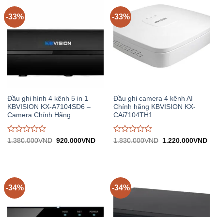
trên
trên
5
5
-33%
-33%
Đầu ghi hình 4 kênh 5 in 1
Đầu ghi camera 4 kênh AI
KBVISION KX-A7104SD6 –
Chính hãng KBVISION KX-
Camera Chính Hãng
CAi7104TH1
Được
Được
Giá
Giá
Giá
Gi
1.380.000
VND
920.000
VND
1.830.000
VND
1.220.000
VND
gốc:
hiện
gốc:
hiệ
đánh
đánh
1.380.000VND.
tại:
1.830.000VND.
tại:
giá
giá
920.000VND.
1.
0
0
trên
trên
5
5
-34%
-34%