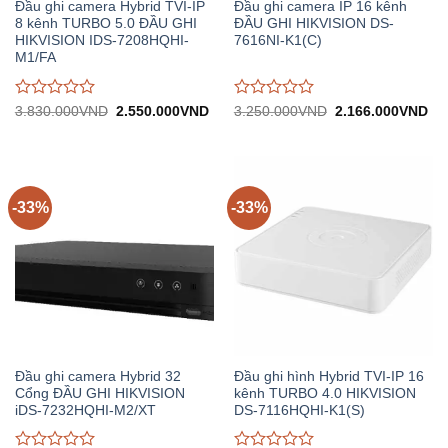
Đầu ghi camera Hybrid TVI-IP
Đầu ghi camera IP 16 kênh
8 kênh TURBO 5.0 ĐẦU GHI
ĐẦU GHI HIKVISION DS-
HIKVISION IDS-7208HQHI-
7616NI-K1(C)
M1/FA
Được
Được
Giá
Giá
Giá
Gi
3.830.000
VND
2.550.000
VND
3.250.000
VND
2.166.000
VND
gốc:
hiện
gốc:
hiệ
đánh
đánh
3.830.000VND.
tại:
3.250.000VND.
tại:
giá
giá
2.550.000VND.
2.
0
0
trên
trên
5
5
-33%
-33%
Đầu ghi camera Hybrid 32
Đầu ghi hình Hybrid TVI-IP 16
Cổng ĐẦU GHI HIKVISION
kênh TURBO 4.0 HIKVISION
iDS-7232HQHI-M2/XT
DS-7116HQHI-K1(S)