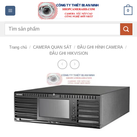
Bỏ
0
qua
nội
Tìm
dung
kiếm:
Trang chủ
/
CAMERA QUAN SÁT
/
ĐẦU GHI HÌNH CAMERA
/
ĐẦU GHI HIKVISION