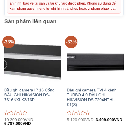
an ninh, bảo vệ tài sản và tại khu vực được phép. Không sử dụng để
xâm phạm quyền riêng tư, ghi hình trái phép hoặc vi phạm pháp luật.
Sản phẩm liên quan
-33%
-33%
Đầu ghi camera IP 16 Cổng
Đầu ghi camera TVI 4 kênh
ĐẦU GHI HIKVISION DS-
TURBO 4.0 ĐẦU GHI
7616NXI-K2/16P
HIKVISION DS-7204HTHI-
K1(S)
Được
Được
Giá
Gi
10.200.000
VND
5.120.000
VND
3.409.000
VND
Giá
Giá
gốc:
hiệ
6.797.000
VND
đánh
đánh
gốc:
hiện
5.120.000VND.
tại: