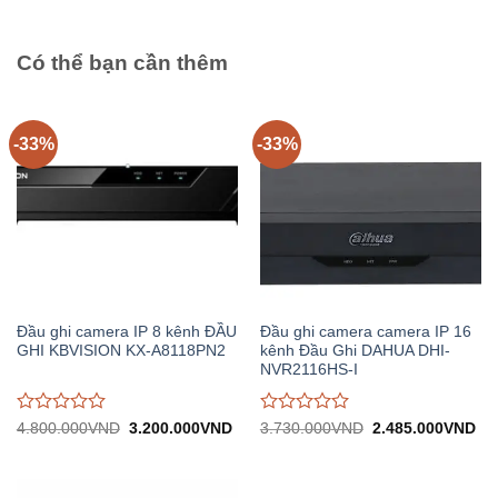
28.930.000VND.
trên
trên
5
5
Có thể bạn cần thêm
-33%
-33%
Đầu ghi camera IP 8 kênh ĐẦU
Đầu ghi camera camera IP 16
GHI KBVISION KX-A8118PN2
kênh Đầu Ghi DAHUA DHI-
NVR2116HS-I
Được
Được
Giá
Giá
Giá
Gi
4.800.000
VND
3.200.000
VND
3.730.000
VND
2.485.000
VND
gốc:
hiện
gốc:
hiệ
đánh
đánh
4.800.000VND.
tại:
3.730.000VND.
tại:
giá
giá
3.200.000VND.
2.
0
0