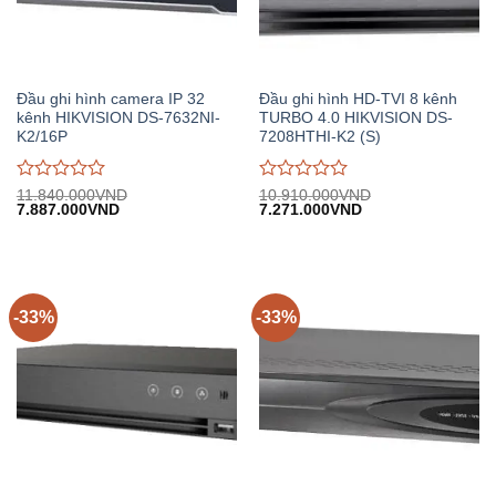
Đầu ghi hình camera IP 32
Đầu ghi hình HD-TVI 8 kênh
kênh HIKVISION DS-7632NI-
TURBO 4.0 HIKVISION DS-
K2/16P
7208HTHI-K2 (S)
Được
Được
11.840.000
VND
10.910.000
VND
Giá
Giá
Giá
Giá
7.887.000
VND
7.271.000
VND
đánh
đánh
gốc:
hiện
gốc:
hiện
giá
giá
11.840.000VND.
tại:
10.910.000VND.
tại:
0
0
7.887.000VND.
7.271.000VND.
trên
trên
5
5
-33%
-33%