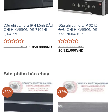
Đầu ghi camera IP 4 kênh ĐẦU
Đầu ghi camera IP 32 kênh
GHI HIKVISION DS-7104NI-
ĐẦU GHI HIKVISION DS-
Q1/4P/M
7732NI-K4/16P
Được
Được
Giá
Giá
2.780.000
VND
1.850.000
VND
16.370.000
VND
gốc:
hiện
Giá
Giá
10.911.000
VND
đánh
đánh
2.780.000VND.
tại:
gốc:
hiện
giá
giá
1.850.000VND.
16.370.000VND.
tại:
0
0
10.911.000VND.
trên
trên
5
5
Sản phẩm bán chạy
-33%
-33%