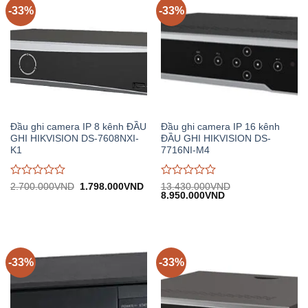
-33%
-33%
Đầu ghi camera IP 8 kênh ĐẦU
Đầu ghi camera IP 16 kênh
GHI HIKVISION DS-7608NXI-
ĐẦU GHI HIKVISION DS-
K1
7716NI-M4
Được
Được
Giá
Giá
2.700.000
VND
1.798.000
VND
13.430.000
VND
gốc:
hiện
Giá
Giá
8.950.000
VND
đánh
đánh
2.700.000VND.
tại:
gốc:
hiện
giá
giá
1.798.000VND.
13.430.000VND.
tại:
0
0
8.950.000VND.
trên
trên
5
5
-33%
-33%