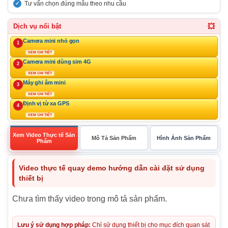
Tư vấn chọn đúng mẫu theo nhu cầu
💥
Dịch vụ nổi bật
Camera mini nhỏ gọn
1
XEM CHI TIẾT
Camera mini dùng sim 4G
2
XEM CHI TIẾT
Máy ghi âm mini
3
XEM CHI TIẾT
Định vị từ xa GPS
4
XEM CHI TIẾT
Xem Video Thực tế Sản
Mô Tả Sản Phẩm
Hình Ảnh Sản Phẩm
Phẩm
Video thực tế quay demo hướng dẫn cài đặt sử dụng
thiết bị
Chưa tìm thấy video trong mô tả sản phẩm.
Lưu ý sử dụng hợp pháp:
Chỉ sử dụng thiết bị cho mục đích quan sát